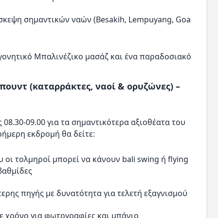
πίσκεψη σημαντικών ναών (Besakih, Lempuyang, Goa
γονητικό Μπαλινέζικο μασάζ και ένα παραδοσιακό
πουντ (καταρράκτες, ναοί & ορυζώνες) –
08.30-09.00 για τα σημαντικότερα αξιοθέατα του
οήμερη εκδρομή θα δείτε:
οι τολμηροί μπορεί να κάνουν bali swing ή flying
βαθμίδες
ότερης πηγής με δυνατότητα για τελετή εξαγνισμού
 χρόνο για φωτογραφίες και μπάνιο