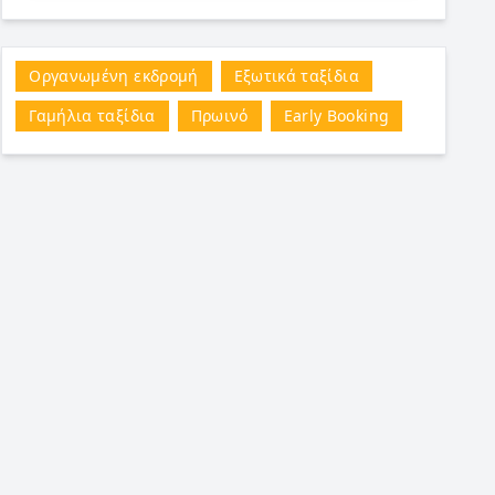
Οργανωμένη εκδρομή
Εξωτικά ταξίδια
Γαμήλια ταξίδια
Πρωινό
Early Booking