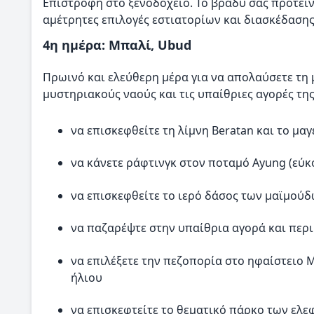
Επιστροφή στο ξενοδοχείο. Το βράδυ σας προτεί
αμέτρητες επιλογές εστιατορίων και διασκέδασης
4η ημέρα: Μπαλί, Ubud
Πρωινό και ελεύθερη μέρα για να απολαύσετε τη
μυστηριακούς ναούς και τις υπαίθριες αγορές τη
να επισκεφθείτε τη λίμνη Beratan και το μα
να κάνετε ράφτινγκ στον ποταμό Ayung (εύκ
να επισκεφθείτε το ιερό δάσος των μαϊμούδ
να παζαρέψτε στην υπαίθρια αγορά και περι
να επιλέξετε την πεζοπορία στο ηφαίστειο 
ήλιου
να επισκεφτείτε το θεματικό πάρκο των ελ