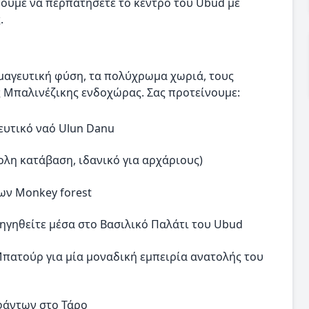
νουμε να περπατήσετε το κέντρο του Ubud με
.
 μαγευτική φύση, τα πολύχρωμα χωριά, τους
ς Μπαλινέζικης ενδοχώρας. Σας προτείνουμε:
γευτικό ναό Ulun Danu
ολη κατάβαση, ιδανικό για αρχάριους)
ων Monkey forest
ηγηθείτε μέσα στο Βασιλικό Παλάτι του Ubud
Μπατούρ για μία μοναδική εμπειρία ανατολής του
εφάντων στο Τάρο