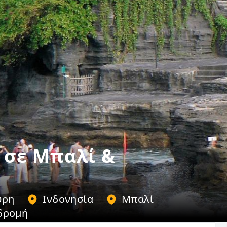
 σε Μπαλί &
ύρη
Ινδονησία
Μπαλί
δρομή