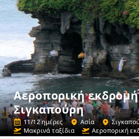
Αεροπορική εκδρομή
Σιγκαπούρη
11/12 ημέρες
Ασία
Σιγκαπο
Μακρινά ταξίδια
Αεροπορική εκ