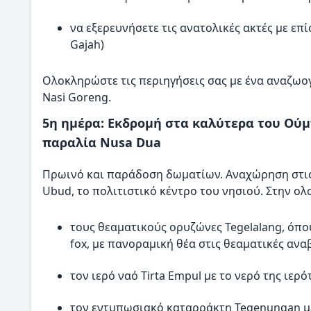
να εξερευνήσετε τις ανατολικές ακτές με ε
Gajah)
Ολοκληρώστε τις περιηγήσεις σας με ένα αναζωο
Nasi Goreng.
5η ημέρα: Εκδρομή στα καλύτερα του Ούμ
παραλία Nusa Dua
Πρωινό και παράδοση δωματίων. Αναχώρηση στις 
Ubud, το πολιτιστικό κέντρο του νησιού. Στην ολ
τους θεαματικούς ορυζώνες Tegelalang, όπου 
fox, με πανοραμική θέα στις θεαματικές ανα
τον ιερό ναό Tirta Empul με το νερό της ιερ
τον εντυπωσιακό καταρράκτη Tegenungan με