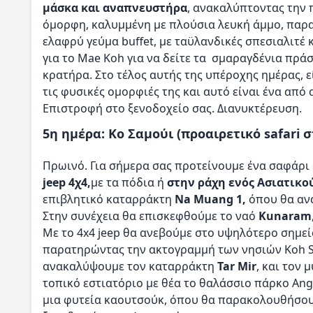
μάσκα και αναπνευστήρα
, ανακαλύπτοντας την
όμορφη, καλυμμένη με πλούσια λευκή άμμο, παρα
ελαφρύ γεύμα buffet, με ταϋλανδικές σπεσιαλιτέ
για το Mae Koh για να δείτε τα σμαραγδένια πρά
κρατήρα. Στο τέλος αυτής της υπέροχης ημέρας, ε
τις φυσικές ομορφιές της και αυτό είναι ένα από
Επιστροφή στο ξενοδοχείο σας. Διανυκτέρευση.
5η ημέρα: Κο Σαμούι (προαιρετικό safari 
Πρωινό. Για σήμερα σας προτείνουμε ένα σαφάρι 
jeep 4χ4,
με τα πόδια ή
στην ράχη ενός Ασιατικο
επιβλητικό καταρράκτη
Na Muang 1,
όπου θα αν
Στην συνέχεια θα επισκεφθούμε το ναό
Kunaram
Με το 4x4 jeep θα ανεβούμε στο υψηλότερο σημεί
παρατηρώντας την ακτογραμμή των νησιών Koh Sa
ανακαλύψουμε τον καταρράκτη
Tar Mir
, και τον 
τοπικό εστιατόριο με θέα το θαλάσσιο πάρκο Ang
μια φυτεία καουτσούκ, όπου θα παρακολουθήσου