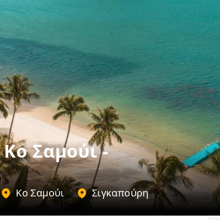
Κο Σαμούι -
Κο Σαμούι
Σιγκαπούρη