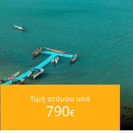
Τιμή ατόμου από
790
€