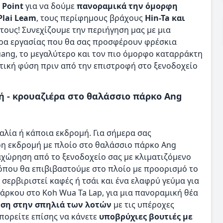
 Point
για να δούμε
πανοραμικά την όμορφη
Plai Leam
, τους περίφημους βράχους
Hin-Ta και
 τους! Συνεχίζουμε την περιήγηση μας με μια
ώρα εργασίας που θα σας προσφέρουν φρέσκια
ang, το μεγαλύτερο και τον πιο όμορφο καταρράκτη
τική φύση πριν από την επιστροφή στο ξενοδοχείο
ή - κρουαζιέρα στο θαλάσσιο πάρκο Ang
αλία ή κάποια εκδρομή. Για σήμερα σας
η εκδρομή με πλοίο στο θαλάσσιο πάρκο Ang
αχώρηση από το ξενοδοχείο σας με κλιματιζόμενο
όπου θα επιβιβαστούμε στο πλοίο με προορισμό το
σερβιριστεί καφές ή τσάι και ένα ελαφρύ γεύμα για
άρκου στο Koh Wua Ta Lap, για μια πανοραμική θέα
ση στην σπηλιά των λοτών
με τις υπέροχες
πορείτε επίσης να κάνετε
υποβρύχιες βουτιές με