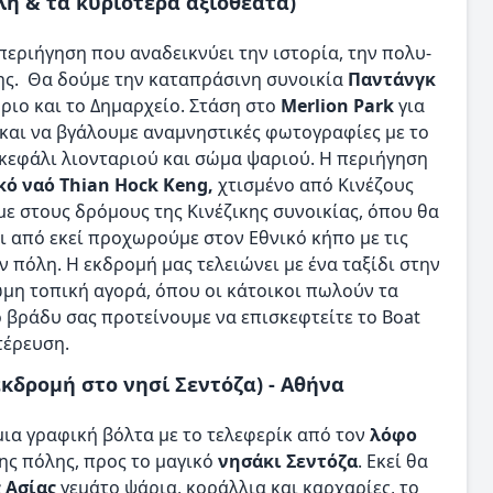
λη & τα κυριότερα αξιοθέατα)
περιήγηση που αναδεικνύει την ιστορία, την πολυ-
ης. Θα δούμε την καταπράσινη συνοικία
Παντάνγκ
ήριο και το Δημαρχείο. Στάση στο
Merlion Park
για
και να βγάλουμε αναμνηστικές φωτογραφίες με το
 κεφάλι λιονταριού και σώμα ψαριού. Η περιήγηση
κό ναό Thian Hock Keng,
χτισμένο από Κινέζους
με στους δρόμους της Κινέζικης συνοικίας, όπου θα
ι από εκεί προχωρούμε στον Εθνικό κήπο με τις
 πόλη. Η εκδρομή μας τελειώνει με ένα ταξίδι στην
ωμη τοπική αγορά, όπου οι κάτοικοι πωλούν τα
ο βράδυ σας προτείνουμε να επισκεφτείτε το Boat
τέρευση.
εκδρομή στο νησί Σεντόζα) - Αθήνα
μια γραφική βόλτα με το τελεφερίκ από τον
λόφο
της πόλης, προς το μαγικό
νησάκι Σεντόζα
. Εκεί θα
 Ασίας
γεμάτο ψάρια, κοράλλια και καρχαρίες, το