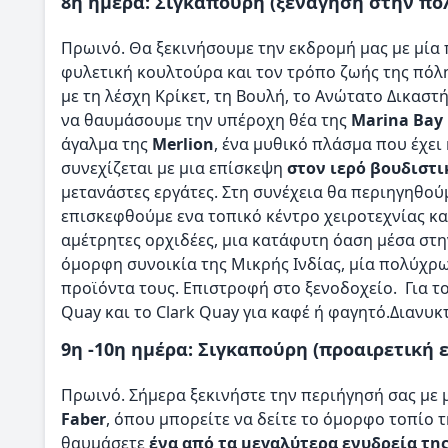
8η ημέρα: Σιγκαπούρη (ξενάγηση στην πό
Πρωινό. Θα ξεκινήσουμε την εκδρομή μας με μία 
φυλετική κουλτούρα και τον τρόπο ζωής της πόλ
με τη λέσχη Κρίκετ, τη Βουλή, το Ανώτατο Δικαστ
να θαυμάσουμε την υπέροχη θέα της
Marina Bay
άγαλμα της
Merlion
, ένα μυθικό πλάσμα που έχει
συνεχίζεται με μια επίσκεψη
στον ιερό βουδιστι
μετανάστες εργάτες. Στη συνέχεια θα περιηγηθού
επισκεφθούμε ενα τοπικό κέντρο χειροτεχνίας κα
αμέτρητες ορχιδέες, μια κατάφυτη όαση μέσα στην
όμορφη συνοικία της Μικρής Ινδίας, μία πολύχρ
προϊόντα τους. Επιστροφή στο ξενοδοχείο. Για τ
Quay και το Clark Quay για καφέ ή φαγητό.Διανυκ
9η -10η ημέρα: Σιγκαπούρη (προαιρετική 
Πρωινό. Σήμερα ξεκινήστε την περιήγησή σας με 
Faber
, όπου μπορείτε να δείτε το όμορφο τοπίο 
θαυμάσετε
ένα από τα μεγαλύτερα ενυδρεία της