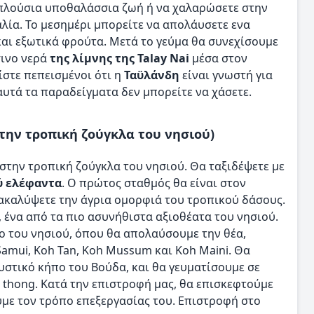
 πλούσια υποθαλάσσια ζωή ή να χαλαρώσετε στην
λία. Το μεσημέρι μπορείτε να απολάυσετε ενα
 και εξωτικά φρούτα. Μετά το γεύμα θα συνεχίσουμε
σινο νερά
της λίμνης της Talay Nai
μέσα στον
ίστε πεπεισμένοι ότι η
Ταϋλάνδη
είναι γνωστή για
 αυτά τα παραδείγματα δεν μπορείτε να χάσετε.
στην τροπική ζούγκλα του νησιού)
στην τροπική ζούγκλα του νησιού. Θα ταξιδέψετε με
ύ ελέφαντα
. Ο πρώτος σταθμός θα είναι στον
ακαλύψετε την άγρια ομορφιά του τροπικού δάσους.
, ένα από τα πιο ασυνήθιστα αξιοθέατα του νησιού.
ο του νησιού, όπου θα απολαύσουμε την θέα,
mui, Koh Tan, Koh Mussum και Koh Maini. Θα
μυστικό κήπο του Βούδα, και θα γευματίσουμε σε
 thong. Κατά την επιστροφή μας, θα επισκεφτούμε
με τον τρόπο επεξεργασίας του. Επιστροφή στο