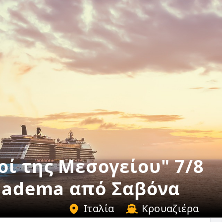
ί της Μεσογείου" 7/8
Diadema από Σαβόνα
Ιταλία
Κρουαζιέρα