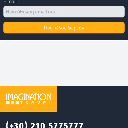
E-mail
Γίνε μέλος Δωρεάν
(+30) 210 5775777