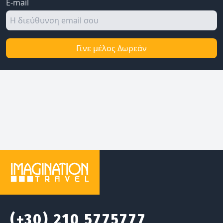
E-mail
Γίνε μέλος Δωρεάν
(+30) 210 5775777