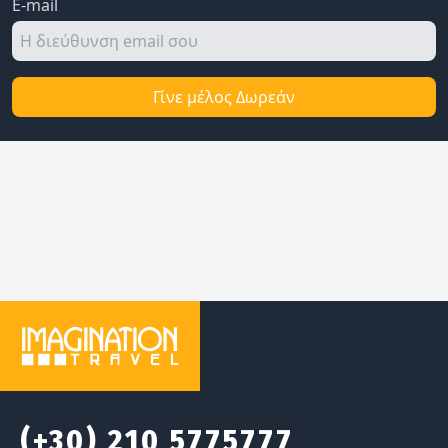
E-mail
Γίνε μέλος Δωρεάν
(+30) 210 5775777