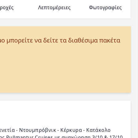
ροχές
Λεπτομέρειες
Φωτογραφίες
μο μπορείτε να δείτε τα διαθέσιμα πακέτα
νετία - Ντουμπρόβνικ - Κέρκυρα - Κατάκολο
της Pullmantur Cruises με αναχώρηση 3/10 & 17/10