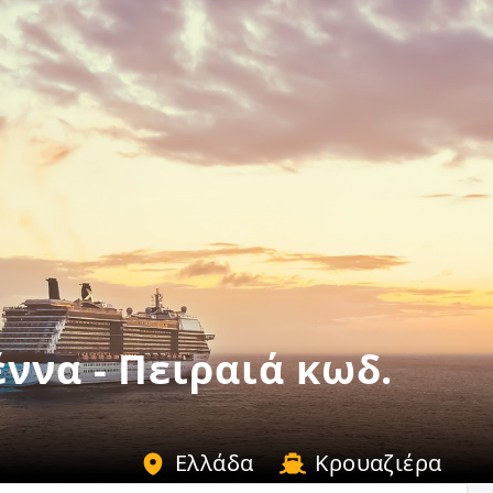
ννα - Πειραιά κωδ.
Ελλάδα
Κρουαζιέρα