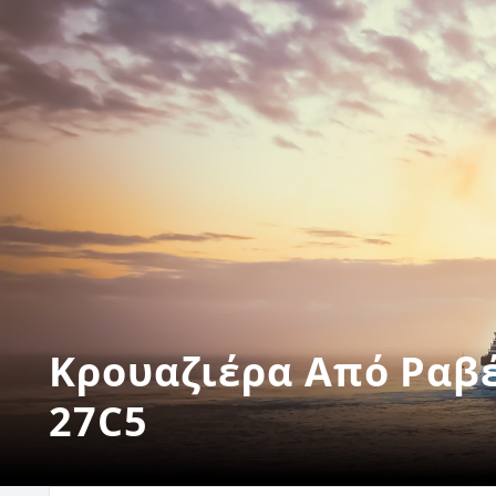
Κρουαζιέρα Από Ραβέ
27C5