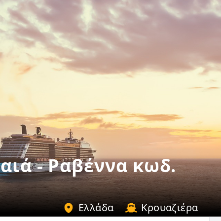
αιά - Ραβέννα κωδ.
Ελλάδα
Κρουαζιέρα