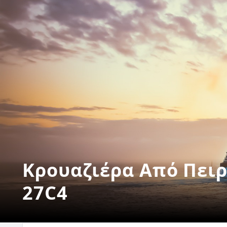
Κρουαζιέρα Από Πειρ
27C4