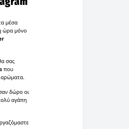
tagram
τα μέσα
η ώρα μόνο
er
α σας
α
που
, αρώματα.
σαν δώρο οι
πολύ αγάπη
εργαζόμαστε