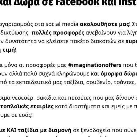
αι Δώρα σε Facebook και Ins
λογαριασμούς στα social media
ακολουθήστε μας
! Σ
 δικτύωσης,
πολλές προσφορές
ανεβαίνουν για λίγ
την δυνατότητα να κλείσετε πακέτο διακοπών σε
sup
 τιμή!
ναι μόνο οι προσφορές μας
#imaginationoffers
που θ
υν αλλά πολύ συχνά κληρώνουμε και
όμορφα δώρ
ό τα εκπαιδευτικά μας ταξίδια, σουβενίρ, τσάντες
ιμα νεσεσέρ, σακίδια και πετσέτες που μας δίνουν 
τοπλοϊκές εταιρίες
κατά διαστήματα και εμείς με 
υμε σε εσάς!
ε ΚΑΙ ταξίδια με διαμονή
σε ξενοδοχεία που συν