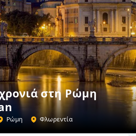
χρονιά στη Ρώμη
an
Ρώμη
Φλωρεντία