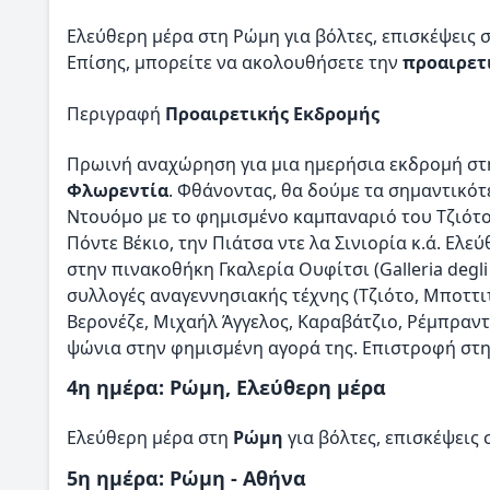
Ελεύθερη μέρα στη Ρώμη για βόλτες, επισκέψεις σ
Επίσης, μπορείτε να ακολουθήσετε την
προαιρετ
Περιγραφή
Προαιρετικής Εκδρομής
Πρωινή αναχώρηση για μια ημερήσια εκδρομή στ
Φλωρεντία
. Φθάνοντας, θα δούμε τα σημαντικότ
Ντουόμο με το φημισμένο καμπαναριό του Τζιότο,
Πόντε Βέκιο, την Πιάτσα ντε λα Σινιορία κ.ά. Ελε
στην πινακοθήκη Γκαλερία Ουφίτσι (Galleria degli 
συλλογές αναγεννησιακής τέχνης (Τζιότο, Μποττιτ
Βερονέζε, Μιχαήλ Άγγελος, Καραβάτζιο, Ρέμπραντ, 
ψώνια στην φημισμένη αγορά της. Επιστροφή στ
4η ημέρα: Ρώμη, Ελεύθερη μέρα
Ελεύθερη μέρα στη
Ρώμη
για βόλτες, επισκέψεις 
5η ημέρα: Ρώμη - Αθήνα