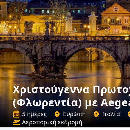
Χριστούγεννα Πρωτο
(Φλωρεντία) με Aege
5 ημέρες
Ευρώπη
Ιταλία
Αεροπορική εκδρομή