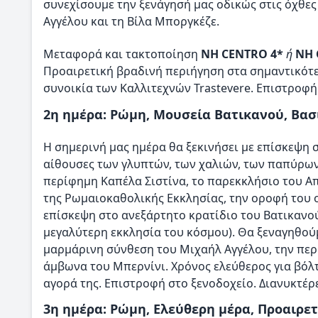
συνεχίσουμε την ξενάγησή μας οδικώς στις όχθες
Αγγέλου και τη Βίλα Μποργκέζε.
Μεταφορά και τακτοποίηση
NH CENTRO 4*
ή
NH 
Προαιρετική βραδινή περιήγηση στα σημαντικότε
συνοικία των Καλλιτεχνών Trastevere. Επιστροφή
2η ημέρα: Ρώμη, Μουσεία Βατικανού, Βασ
Η σημερινή μας ημέρα θα ξεκινήσει με επίσκεψη 
αίθουσες των γλυπτών, των χαλιών, των παπύρων
περίφημη Καπέλα Σιστίνα, το παρεκκλήσιο του Α
της Ρωμαιοκαθολικής Εκκλησίας, την οροφή του 
επίσκεψη στο ανεξάρτητο κρατίδιο του Βατικανο
μεγαλύτερη εκκλησία του κόσμου). Θα ξεναγηθούμ
μαρμάρινη σύνθεση του Μιχαήλ Αγγέλου, την περ
άμβωνα του Μπερνίνι. Χρόνος ελεύθερος για βόλτ
αγορά της. Επιστροφή στο ξενοδοχείο. Διανυκτέρ
3η ημέρα: Ρώμη, Ελεύθερη μέρα, Προαιρε