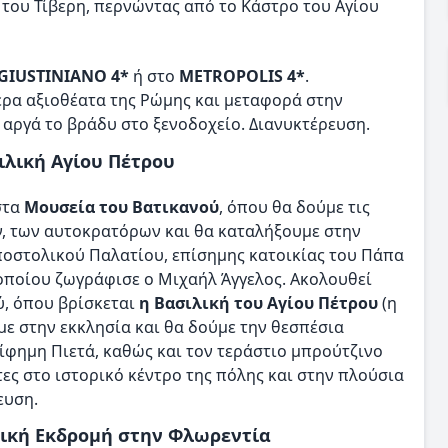
 του Τίβερη, περνώντας από το Κάστρο του Αγίου
GIUSTINIANO 4*
ή στο
METROPOLIS 4*
.
ρα αξιοθέατα της Ρώμης και μεταφορά στην
 αργά το βράδυ στο ξενοδοχείο. Διανυκτέρευση.
ιλική Αγίου Πέτρου
στα
Μουσεία του Βατικανού
, όπου θα δούμε τις
, των αυτοκρατόρων και θα καταλήξουμε στην
ποστολικού Παλατίου, επίσημης κατοικίας του Πάπα
οποίου ζωγράφισε ο Μιχαήλ Άγγελος. Ακολουθεί
ύ, όπου βρίσκεται
η Βασιλική του Αγίου Πέτρου
(η
ε στην εκκλησία και θα δούμε την θεσπέσια
ίφημη Πιετά, καθώς και τον τεράστιο μπρούτζινο
ες στο ιστορικό κέντρο της πόλης και στην πλούσια
ευση.
τική Εκδρομή στην Φλωρεντία