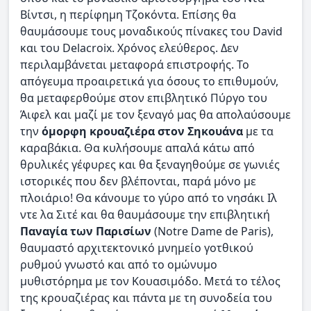
Βίντσι, η περίφημη Τζοκόντα. Επίσης θα
θαυμάσουμε τους μοναδικούς πίνακες του David
και του Delacroix. Χρόνος ελεύθερος. Δεν
περιλαμβάνεται μεταφορά επιστροφής. Το
απόγευμα προαιρετικά για όσους το επιθυμούν,
θα μεταφερθούμε στον επιβλητικό Πύργο του
Άιφελ και μαζί με τον ξεναγό μας θα απολαύσουμε
την
όμορφη κρουαζιέρα στον Σηκουάνα
με τα
καραβάκια. Θα κυλήσουμε απαλά κάτω από
θρυλικές γέφυρες και θα ξεναγηθούμε σε γωνιές
ιστορικές που δεν βλέπονται, παρά μόνο με
πλοιάριο! Θα κάνουμε το γύρο από το νησάκι Ιλ
ντε λα Σιτέ και θα θαυμάσουμε την επιβλητική
Παναγία των Παρισίων
(Notre Dame de Paris),
θαυμαστό αρχιτεκτονικό μνημείο γοτθικού
ρυθμού γνωστό και από το ομώνυμο
μυθιστόρημα με τον Κουασιμόδο. Μετά το τέλος
της κρουαζιέρας και πάντα με τη συνοδεία του