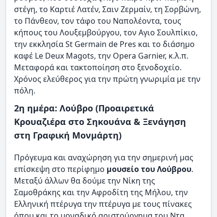
στέγη, το Καρτιέ Λατέν, Σαιν Ζερμαίν, τη Σορβώνη,
το Πάνθεον, τον τάφο του Ναπολέοντα, τους
κήπους του Λουξεμβούργου, τον Αγιο Σουλπίκιο,
την εκκλησία St Germain de Pres και το διάσημο
καφέ Le Deux Magots, την Opera Garnier, κ.λ.π.
Μεταφορά και τακτοποίηση στο ξενοδοχείο.
Χρόνος ελεύθερος για την πρώτη γνωριμία με την
πόλη.
2η ημέρα: Λούβρο (Προαιρετικά
Κρουαζιέρα στο Σηκουάνα & Ξενάγηση
στη Γραφική Μονμάρτη)
Πρόγευμα και αναχώρηση για την σημερινή μας
επίσκεψη στο περίφημο
μουσείο του Λούβρου
.
Μεταξύ άλλων θα δούμε την Νίκη της
Σαμοθράκης και την Αφροδίτη της Μήλου, την
Ελληνική πτέρυγα την πτέρυγα με τους πίνακες
όπου και το μοναδικό αριστούργημα του Ντα