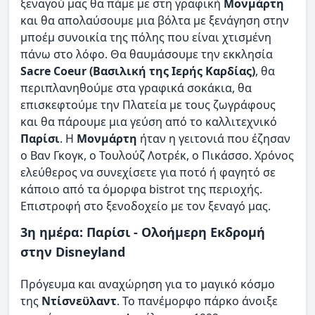
ξεναγού μας θα πάμε με στη γραφική
Μονμάρτη
και θα απολαύσουμε μια βόλτα με ξενάγηση στην
μποέμ συνοικία της πόλης που είναι χτισμένη
πάνω στο λόφο. Θα θαυμάσουμε την εκκλησία
Sacre Coeur (Bασιλική της Ιερής Καρδίας)
, θα
περιπλανηθούμε στα γραφικά σοκάκια, θα
επισκεφτούμε την Πλατεία με τους ζωγράφους
και θα πάρουμε μια γεύση από το καλλιτεχνικό
Παρίσι
. Η
Μονμάρτη
ήταν η γειτονιά που έζησαν
ο Βαν Γκογκ, ο Τουλούζ Λοτρέκ, ο Πικάσσο. Χρόνος
ελεύθερος να συνεχίσετε για ποτό ή φαγητό σε
κάποιο από τα όμορφα bistrot της περιοχής.
Επιστροφή στο ξενοδοχείο με τον ξεναγό μας.
3η ημέρα: Παρίσι - Ολοήμερη Εκδρομή
στην Disneyland
Πρόγευμα και αναχώρηση για το μαγικό κόσμο
της
Ντίσνεϋλαντ
. Το πανέμορφο πάρκο άνοιξε