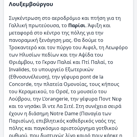
Λουξεμβούργου
Συγκέντρωση στο αεροδρόμιο και πτήση για τη
Γαλλική πρωτεύουσα, το
Παρίσι
. Άφιξη και
μεταφορά στο κέντρο της πόλης για την
πανοραμική ξενάγηση μας. Θα δούμε το
Τροκαντερό και τον πύργο του Αιφελ, τη Λεωφόρο
των Ηλυσίων πεδίων και την Αψίδα του
Θριάμβου, το Γκραν Παλαί και Πτί Παλαί, το
Invalides, το υπουργείο Εξωτερικών
(Εθνοσυνέλευση), την γέφυρα pont de la
Concorde, την πλατεία Ομονοίας, τους κήπους
του Κεραμεικού, το Ορσέ, το μουσείο του
Λούβρου, την L’orangerie, την γέφυρα Ποντ Νεφ
και το νησάκι Ιλ ντε Λα Σιτέ. Στη συνέχεια σειρά
έχουν η διάσημη Notre Dame (Παναγία των
Παρισίων), επιβλητικός καθεδρικός ναός της
πόλης και παγκόσμιο αριστούργημα γοτθικού
ρυθμού, που δυστυχώς λίγο καιρό πριν κάηκε η