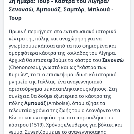
2η ημέρα: Τουρ - Κάστρα του Λίγηρα/
Σενονσώ, Αμπουάζ, Σαμπόρ, Μπλουά -
Τουρ
Πρωινή περιήγηση στο εντυπωσιακό ιστορικό
κέντρο της πόλης και αναχώρηση για να
γνωρίσουμε κάποια από τα πιο φημισμένα και
ομορφότερα κάστρα της κοιλάδας του Λίγηρα.
Αρχικά θα επισκεφθούμε το κάστρο του
Σενονσώ
(Chenonceau), γνωστό και ως "κάστρο των
Κυριών", το πιο επισκέψιμο ιδιωτικό ιστορικό
μνημείο της Γαλλίας, ένα αναγεννησιακό
αριστούργημα με καταπληκτικούς κήπους. Στη
συνέχεια θα δούμε εξωτερικά το κάστρο της
πόλης
Αμπουάζ
(Amboise), όπου έζησε τα
τελευταία χρόνια της ζωής του ο Λεονάρντο ντα
Βίντσι και ενταφιάστηκε στο παρεκκλήσι του
κάστρου (1519). Χρόνος ελεύθερος για βόλτες και
γεύμα. Συνεχίζουμε με το αναγεννησιακής