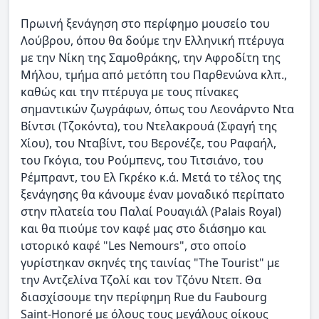
Πρωινή ξενάγηση στο περίφημο μουσείο του
Λούβρου, όπου θα δούμε την Ελληνική πτέρυγα
με την Νίκη της Σαμοθράκης, την Αφροδίτη της
Μήλου, τμήμα από μετόπη του Παρθενώνα κλπ.,
καθώς και την πτέρυγα με τους πίνακες
σημαντικών ζωγράφων, όπως του Λεονάρντο Ντα
Βίντσι (Τζοκόντα), του Ντελακρουά (Σφαγή της
Χίου), του Νταβίντ, του Βερονέζε, του Ραφαήλ,
του Γκόγια, του Ρούμπενς, του Τιτσιάνο, του
Ρέμπραντ, του Ελ Γκρέκο κ.ά. Μετά το τέλος της
ξενάγησης θα κάνουμε έναν μοναδικό περίπατο
στην πλατεία του Παλαί Ρουαγιάλ (Palais Royal)
και θα πιούμε τον καφέ μας στο διάσημο και
ιστορικό καφέ "Les Nemours", στο οποίο
γυρίστηκαν σκηνές της ταινίας "The Tourist" με
την Αντζελίνα Τζολί και τον Τζόνυ Ντεπ. Θα
διασχίσουμε την περίφημη Rue du Faubourg
Saint-Honoré με όλους τους μεγάλους οίκους