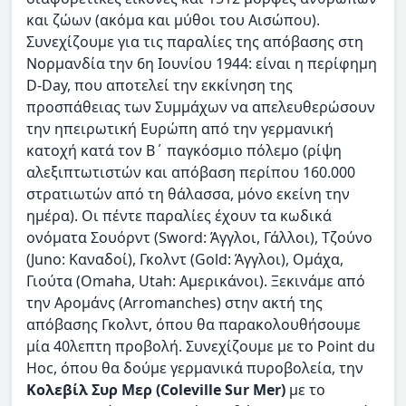
και ζώων (ακόμα και μύθοι του Αισώπου).
Συνεχίζουμε για τις παραλίες της απόβασης στη
Νορμανδία την 6η Ιουνίου 1944: είναι η περίφημη
D-Day, που αποτελεί την εκκίνηση της
προσπάθειας των Συμμάχων να απελευθερώσουν
την ηπειρωτική Ευρώπη από την γερμανική
κατοχή κατά τον Β΄ παγκόσμιο πόλεμο (ρίψη
αλεξιπτωτιστών και απόβαση περίπου 160.000
στρατιωτών από τη θάλασσα, μόνο εκείνη την
ημέρα). Οι πέντε παραλίες έχουν τα κωδικά
ονόματα Σουόρντ (Sword: Άγγλοι, Γάλλοι), Τζούνο
(Juno: Καναδοί), Γκολντ (Gοld: Άγγλοι), Ομάχα,
Γιούτα (Omaha, Utah: Αμερικάνοι). Ξεκινάμε από
την Αρομάνς (Arromanches) στην ακτή της
απόβασης Γκολντ, όπου θα παρακολουθήσουμε
μία 40λεπτη προβολή. Συνεχίζουμε με το Point du
Hoc, όπου θα δούμε γερμανικά πυροβολεία, την
Κολεβίλ Συρ Μερ (Coleville Sur Mer)
με το