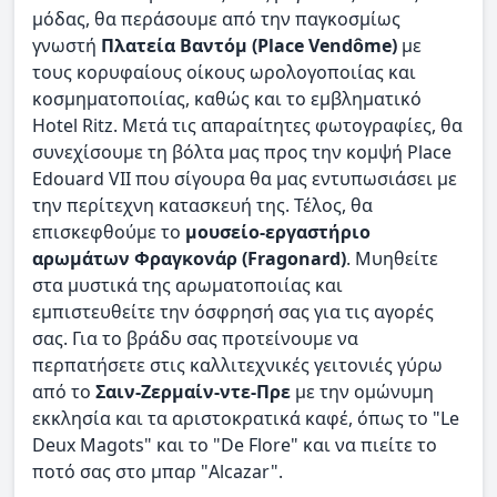
μόδας, θα περάσουμε από την παγκοσμίως
γνωστή
Πλατεία Βαντόμ (Place Vendôme)
με
τους κορυφαίους οίκους ωρολογοποιίας και
κοσμηματοποιίας, καθώς και το εμβληματικό
Hotel Ritz. Μετά τις απαραίτητες φωτογραφίες, θα
συνεχίσουμε τη βόλτα μας προς την κομψή Place
Edouard VII που σίγουρα θα μας εντυπωσιάσει με
την περίτεχνη κατασκευή της. Τέλος, θα
επισκεφθούμε το
μουσείο-εργαστήριο
αρωμάτων Φραγκονάρ (Fragonard)
. Μυηθείτε
στα μυστικά της αρωματοποιίας και
εμπιστευθείτε την όσφρησή σας για τις αγορές
σας. Για το βράδυ σας προτείνουμε να
περπατήσετε στις καλλιτεχνικές γειτονιές γύρω
από το
Σαιν-Ζερμαίν-ντε-Πρε
με την ομώνυμη
εκκλησία και τα αριστοκρατικά καφέ, όπως το "Le
Deux Magots" και το "De Flore" και να πιείτε το
ποτό σας στο μπαρ "Alcazar".