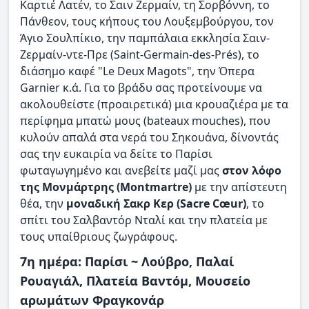
Καρτιέ Λατέν, το Σαιν Ζερμαίν, τη Σορβόννη, το
Πάνθεον, τους κήπους του Λουξεμβούργου, τον
Άγιο Σουλπίκιο, την παμπάλαια εκκλησία Σαιν-
Ζερμαίν-ντε-Πρε (Saint-Germain-des-Prés), το
διάσημο καφέ "Le Deux Magots", την Όπερα
Garnier κ.ά. Για το βράδυ σας προτείνουμε να
ακολουθείστε (προαιρετικά) μια κρουαζιέρα με τα
περίφημα μπατώ μους (bateaux mouches), που
κυλούν απαλά στα νερά του Σηκουάνα, δίνοντάς
σας την ευκαιρία να δείτε το Παρίσι
φωταγωγημένο και ανεβείτε μαζί μας
στον λόφο
της Μονμάρτρης (Montmartre)
με την απίστευτη
θέα, την
μοναδική Σακρ Κερ (Sacre Cœur)
, το
σπίτι του Σαλβαντόρ Νταλί και την πλατεία με
τους υπαίθριους ζωγράφους.
7η ημέρα: Παρίσι ~ Λούβρο, Παλαί
Ρουαγιάλ, Πλατεία Βαντόμ, Μουσείο
αρωμάτων Φραγκονάρ