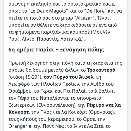
ομώνυμη εκκλησία και τα αριστοκρατικά καφέ,
όπως το "Le Deux Magots" και το "De Flore" και να
πιείτε το ποτό σας στο μπαρ "Alcazar". Τέλος,
μπορείτε αν θέλετε να διασκεδάσετε σε ένα από
τα φημισμένα παριζιάνικα καμπαρέ (Μουλέν
Ρουζ, Λίντο, Παραντίς, Λάτιν κ.ά.).
6η ημέρα: Παρίσι ~ Ξενάγηση πόλης
Πρωινή ξενάγηση στην πόλη κατά τη διάρκεια της
οποίας θα δούμε μεταξύ άλλων το
Τροκαντερό
(στάση 15-20΄),
τον Πύργο του Άιφελ
, τη
Λεωφόρο των Ηλυσίων Πεδίων, την Αψίδα του
Θριάμβου, το Γκραν και Πτι Παλαί, το Ινβαλίντ,
τον Τάφο του Ναπολέοντα, το υπουργείο
Εξωτερικών (Εθνοσυνέλευση), την
Γέφυρα ντε λα
Κονκόρτ
, την Πλας ντε λα Κονκόρτ (Ομονοίας),
τους κήπους του Κεραμεικού, το Ορσέ, την
Orangerie, την Ποντ Νεφ, το Ιλ ντε Λα Σιτέ, το