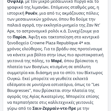
Ονφλέρ
, με τον μικρό μεσαιωνικό πύργο και το
γραφικό της λιμανάκι. Επόμενος σταθμός μας, η
ιστορική
Ρουέν
, μια από τις ακμάζουσες πόλεις
των μεσαιωνικών χρόνων, όπου θα δούμε την
παλαιά αγορά, την εκκλησία-μνημείο της Ζαν Ντ’
Αρκ, το αστρονομικό ρολόι κ.ά. Συνεχίζουμε για
το
Παρίσι
. Άφιξη και τακτοποίηση στο κεντρικό
ξενοδοχείο Crowne Plaza Republique 4* και
χρόνος ελεύθερος. Για το βράδυ σας προτείνουμε
να κάνετε μια βόλτα στην ίσως πιο αριστοκρατική
γειτονιά της πόλης, το
Μαρέ
, όπου βρίσκεται η
πλατεία των Βοσγίων, κτισμένη σε απόλυτη
συμμετρία και διάσημη για το σπίτι του Βίκτωρος
Ουγκώ. Εκεί μπορείτε να γευθείτε εκλεκτά
εδέσματα σε μοντέρνα εστιατόρια, όπως το "Les
Bougresses", που βρίσκεται στην πλατεία της
αγοράς της Αγίας Αικατερίνης. Μπορείτε επίσης
να περπατήσετε στις καλλιτεχνικές γειτονιές
γύρω από το
Σαιν-Ζερμαίν-ντε-Πρε
με την