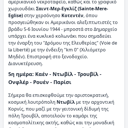
αμερικανικό νεκροταφείο, καθώς και το γραφικό
χωριουδάκι
Σαιντ-Μερ-Εγκλίζ (Sainte-Mere-
Eglise)
στην χερσόνησο
Κοτεντέν
, όπου
προσγειώθηκαν οι Αμερικάνοι αλεξιπτωτιστές το
βράδυ 5-6 Ιουνίου 1944 - μπροστά στο Δημαρχείο
υπάρχει ένα κυκλικό κολωνάκι που σημαδεύει
την έναρξη του "Δρόμου της Ελευθερίας" (Voie de
la Liberté) με την ένδειξη "km 0" (Χιλιόμετρο
Μηδέν). Επιστροφή στο ξενοδοχείο.
Διανυκτέρευση.
5η ημέρα: Καέν - Ντωβίλ - Τρουβίλ -
Ονφλέρ - Ρουέν - Παρίσι
Σήμερα θα επισκεφθούμε την αριστοκρατική,
κοσμική λουτρόπολη
Ντωβίλ
με την αρχοντική
Κορνίς, που μαζί με την γειτονική δίδυμή της
πόλη Τρουβίλ, αποτελούν το καμάρι της
κοσμοπολίτικης ακτής, καθώς και την μοναδική