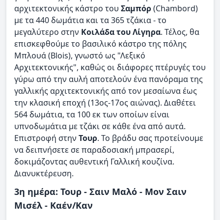
αρχιτεκτονικής κάστρο του
Σαμπόρ
(Chambord)
με τα 440 δωμάτια και τα 365 τζάκια - το
μεγαλύτερο στην
Κοιλάδα του Λίγηρα
. Τέλος, θα
επισκεφθούμε το βασιλικό κάστρο της πόλης
Μπλουά (Blois), γνωστό ως "Λεξικό
Αρχιτεκτονικής", καθώς οι διάφορες πτέρυγές του
γύρω από την αυλή αποτελούν ένα πανόραμα της
γαλλικής αρχιτεκτονικής από τον μεσαίωνα έως
την κλασική εποχή (13ος-17ος αιώνας). Διαθέτει
564 δωμάτια, τα 100 εκ των οποίων είναι
υπνοδωμάτια με τζάκι σε κάθε ένα από αυτά.
Επιστροφή στην
Τουρ
. Το βράδυ σας προτείνουμε
να δειπνήσετε σε παραδοσιακή μπρασερί,
δοκιμάζοντας αυθεντική Γαλλική κουζίνα.
Διανυκτέρευση.
3η ημέρα: Τουρ - Σαιν Μαλό - Μον Σαιν
Μισέλ - Καέν/Καν