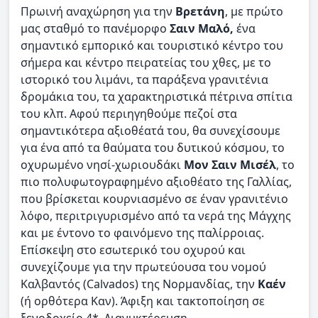
Πρωινή αναχώρηση για την
Βρετάνη
, με πρώτο
μας σταθμό το πανέμορφο
Σαιν Μαλό,
ένα
σημαντικό εμπορικό και τουριστικό κέντρο του
σήμερα και κέντρο πειρατείας του χθες, με το
ιστορικό του λιμάνι, τα παράξενα γρανιτένια
δρομάκια του, τα χαρακτηριστικά πέτρινα σπίτια
του κλπ. Αφού περιηγηθούμε πεζοί στα
σημαντικότερα αξιοθέατά του, θα συνεχίσουμε
για ένα από τα θαύματα του δυτικού κόσμου, το
οχυρωμένο νησί-χωριουδάκι
Μον Σαιν Μισέλ
, το
πιο πολυφωτογραφημένο αξιοθέατο της Γαλλίας,
που βρίσκεται κουρνιασμένο σε έναν γρανιτένιο
λόφο, περιτριγυρισμένο από τα νερά της Μάγχης
και με έντονο το φαινόμενο της παλίρροιας.
Επίσκεψη στο εσωτερικό του οχυρού και
συνεχίζουμε για την πρωτεύουσα του νομού
Καλβαντός (Calvados) της Νορμανδίας, την
Καέν
(ή ορθότερα Καν). Άφιξη και τακτοποίηση σε
ξενοδοχείο 4*. Διανυκτέρευση.