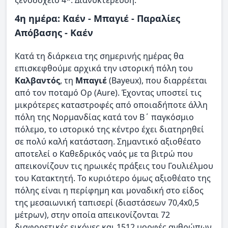
4η ημέρα: Καέν - Μπαγιέ - Παραλίες
Απόβασης - Καέν
Κατά τη διάρκεια της σημερινής ημέρας θα
επισκεφθούμε αρχικά την ιστορική πόλη του
Καλβαντός
, τη
Μπαγιέ
(Bayeux), που διαρρέεται
από τον ποταμό Ορ (Aure). Έχοντας υποστεί τις
μικρότερες καταστροφές από οποιαδήποτε άλλη
πόλη της Νορμανδίας κατά τον Β΄ παγκόσμιο
πόλεμο, το ιστορικό της κέντρο έχει διατηρηθεί
σε πολύ καλή κατάσταση. Σημαντικό αξιοθέατο
αποτελεί ο Καθεδρικός ναός με τα βιτρώ που
απεικονίζουν τις ηρωικές πράξεις του Γουλιέλμου
του Κατακτητή. Το κυριότερο όμως αξιοθέατο της
πόλης είναι η περίφημη και μοναδική στο είδος
της μεσαιωνική ταπισερί (διαστάσεων 70,4x0,5
μέτρων), στην οποία απεικονίζονται 72
διαφορετικές εικόνες και 1512 μορφές ανθρώπων