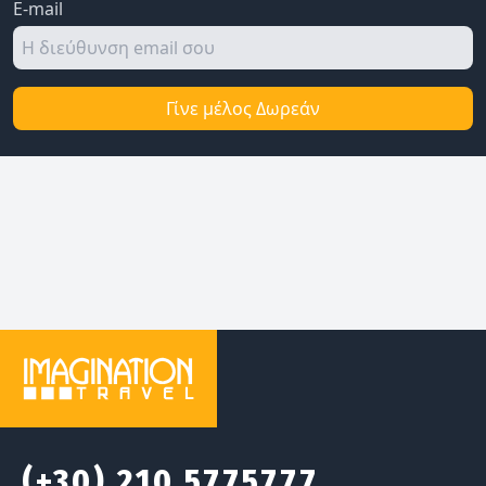
E-mail
Γίνε μέλος Δωρεάν
(+30) 210 5775777