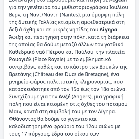
για την γενέτειρα του μυθιστοριογράφου Ιουλίου
Βερν, τη Ναντ/Νάντη (Nantes), μια όμορφη πόλη
της δυτικής Γαλλίας κτισμένη αμφιθεατρικά στη
δεξιά όχθη και σε μικρές νησίδες του
Λίγηρα
.
Άφιξη και περιήγηση στην πόλη, κατά τη διάρκεια
της οποίας θα δούμε μεταξύ άλλων τον γοτθικό
Καθεδρικό ναό Πέτρου και Παύλου, την πλατεία
Ρουαγιάλ (Place Royale) με το εμβληματικό
σιντριβάνι, καθώς και το κάστρο των Δουκών της
Βρετάνης (Château des Ducs de Bretagne), ένα
μνημείο-φάρος πολιτιστικής κληρονομιάς, που
κατασκευάστηκε από τον 15ο έως τον 18ο αιώνα.
Συνεχίζουμε για την
Ανζέ
(Angers), μια γραφική
πόλη που είναι κτισμένη στις όχθες του ποταμού
Μαιν, κοντά στη συμβολή του με τον Λίγηρα.
Φθάνοντας θα δούμε το γιγάντιο και
καλοδιατηρημένο φρούριο του 12ου αιώνα με
τους 17 πύργους, έδρα του οίκου των