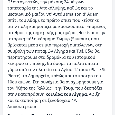
Πλανταγενετών, την μήκους 24 μέτρων
ταπετσαρία της Αποκάλυψης, καθώς και το
μεσαιωνικό μαιζόν ντ' Αντάμ (maison d' Adam,
σπίτι του Αδάμ), το πρώτο σπίτι που κτίστηκε
στην πόλη και μοιάζει με κουκλόσπιτο. Επόμενος
σταθμός της σημερινής μας ημέρας θα είναι στην
ιστορική πόλη-κόσμημα Σωμύρ (Saumur), που
βρίσκεται μέσα σε μια περιοχή αμπελώνων, στη
συμβολή των ποταμών Λίγηρα και Τυέ. Εδώ θα
περπατήσουμε στα δρομάκια του ιστορικού
κέντρου της πόλης, θα δούμε τα παλιά σπίτια
γύρω από την πλατεία του Αγίου Πέτρου (Place St-
Pierre), το Δημαρχείο, καθώς και το κάστρο του
10ου αιώνα. Στη συνέχεια θα αναχωρήσουμε για
τον "Κήπο της Γαλλίας", την
Τουρ
, που δεσπόζει
στην καταπράσινη
κοιλάδα του Λίγηρα
. Άφιξη
και τακτοποίηση σε ξενοδοχείο 4*.
Διανυκτέρευση.