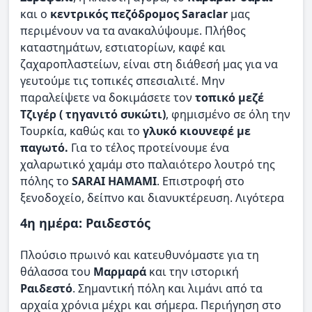
και ο
κεντρικός πεζόδρομος Saraclar
μας
περιμένουν να τα ανακαλύψουμε. Πλήθος
καταστημάτων, εστιατορίων, καφέ και
ζαχαροπλαστείων, είναι στη διάθεσή μας για να
γευτούμε τις τοπικές σπεσιαλιτέ. Μην
παραλείψετε να δοκιμάσετε τον
τοπικό μεζέ
Τζιγέρ ( τηγανιτό συκώτι)
, φημισμένο σε όλη την
Τουρκία, καθώς και το
γλυκό κιουνεφέ με
παγωτό.
Για το τέλος προτείνουμε ένα
χαλαρωτικό χαμάμ στο παλαιότερο λουτρό της
πόλης το
SARAI HAMAMI
. Επιστροφή στο
ξενοδοχείο, δείπνο και διανυκτέρευση. Λιγότερα
4η ημέρα: Ραιδεστός
Πλούσιο πρωινό και κατευθυνόμαστε για τη
θάλασσα του
Μαρμαρά
και την ιστορική
Ραιδεστό
. Σημαντική πόλη και λιμάνι από τα
αρχαία χρόνια μέχρι και σήμερα. Περιήγηση στο