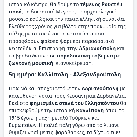
ιστορικό κέντρο, θα δούμε το
τέμενος Ρουστέμ
πασά
, το δικαστικό Μέγαρο, το αρχαιολογικό
μουσείο καθώς και την παλιά ελληνική συνοικία.
Ελεύθερος χρόνος για βόλτα στην προκυμαία της
πόλης με τα καφέ και τα εστιατόρια που
προσφέρουν φρέσκο ψάρι και παραδοσιακά
κεφτεδάκια. Επιστροφή στην
Αδριανούπολη
και
το βράδυ δείπνο
σε παραδοσιακή ταβέρνα με
ζωντανή μουσική
. Διανυκτέρευση.
5η ημέρα: Καλλίπολη - Αλεξανδρούπολη
Πρωινό και αποχαιρετάμε την
Αδριανούπολη
με
κατεύθυνση νότια προς Κεσσάνη και Δαρδανέλια.
Εκεί στα
φημισμένα στενά του Ελλησπόντου
θα
επισκεφθούμε την ιστορική
Καλλίπολη
όπου το
1915 έγινε η μάχη μεταξύ Τούρκων και
Ευρωπαίων. Η παλιά πόλη γύρω από το λιμάνι
θυμίζει νησί με τις ψαρόβαρκες, τα δίχτυα των