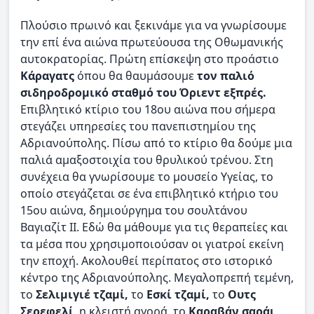
Πλούσιο πρωινό και ξεκινάμε για να γνωρίσουμε
την επί ένα αιώνα πρωτεύουσα της Οθωμανικής
αυτοκρατορίας. Πρώτη επίσκεψη στο προάστιο
Κάραγατς
όπου θα θαυμάσουμε
τον παλιό
σιδηροδρομικό σταθμό του Όριεντ εξπρές.
Επιβλητικό κτίριο του 18ου αιώνα που σήμερα
στεγάζει υπηρεσίες του πανεπιστημίου της
Αδριανούπολης. Πίσω από το κτίριο θα δούμε μια
παλιά αμαξοστοιχία του θρυλικού τρένου. Στη
συνέχεια θα γνωρίσουμε το μουσείο Υγείας, το
οποίο στεγάζεται σε ένα επιβλητικό κτήριο του
15ου αιώνα, δημιούργημα του σουλτάνου
Βαγιαζίτ ΙΙ. Εδώ θα μάθουμε για τις θεραπείες και
τα μέσα που χρησιμοποιούσαν οι γιατροί εκείνη
την εποχή. Ακολουθεί περίπατος στο ιστορικό
κέντρο της Αδριανούπολης. Μεγαλοπρεπή τεμένη,
το
Σελιμιγιέ τζαμί,
το
Εσκί τζαμί,
το
Ουτς
Σερεφελί
, η κλειστή αγορά, το
Καραβάν σαράι