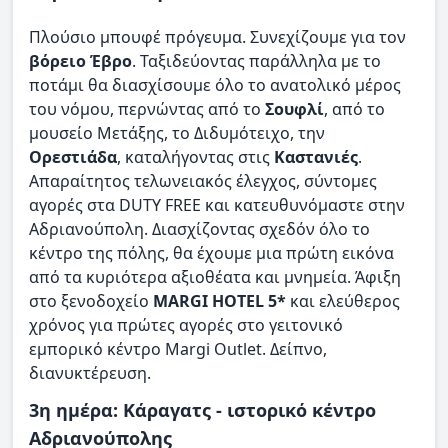
Πλούσιο μπουφέ πρόγευμα. Συνεχίζουμε για τον
βόρειο Έβρο
. Ταξιδεύοντας παράλληλα με το
ποτάμι θα διασχίσουμε όλο το ανατολικό μέρος
του νόμου, περνώντας από το
Σουφλί
, από το
μουσείο Μετάξης, το Διδυμότειχο, την
Ορεστιάδα
, καταλήγοντας στις
Καστανιές
.
Απαραίτητος τελωνειακός έλεγχος, σύντομες
αγορές στα DUTY FREE και κατευθυνόμαστε στην
Αδριανούπολη. Διασχίζοντας σχεδόν όλο το
κέντρο της πόλης, θα έχουμε μια πρώτη εικόνα
από τα κυριότερα αξιοθέατα και μνημεία. Άφιξη
στο ξενοδοχείο
MARGI HOTEL 5*
και ελεύθερος
χρόνος για πρώτες αγορές στο γειτονικό
εμπορικό κέντρο Margi Outlet. Δείπνο,
διανυκτέρευση.
3η ημέρα: Κάραγατς - ιστορικό κέντρο
Αδριανούπολης