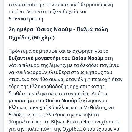
το spa center με την εσωτερική θερμαινόμενη
πισίνα. Δείπνο στο ξενοδοχείο και
διανυκτέρευση.
2η ημέρα: Όσιος Ναούμ - Παλιά πόλη
Οχρίδας (60 χλμ.)
Πρόγευμα σε μπουφέ και αναχώρηση για το
Βυζαντινό μοναστήρι του Οσίου Ναούμ
στη
νότια πλευρά της λίμνης, με τα δεκάδες παγώνια
να κυκλοφορούν ελεύθερα στους κήπους του.
Κτισμένο τον 10ο αιώνα, όταν όλη η περιοχή ήταν
έδρα της Ελληνορθόδοξης αρχιεπισκοπής,
διαθέτει εκπληκτικές τοιχογραφίες. Από το
μοναστήρι του Οσίου Ναούμ
ξεκίνησαν οι
Έλληνες μοναχοί Κύριλλος και ο Μεθόδιος, να
διδάξουν στους Σλάβους την αλφάβητο
(Κυριλλικά) και τη Βίβλο. Έπειτα θα συνεχίσουμε
για την παλιά πόλη της Οχρίδας όπου έχουμε να