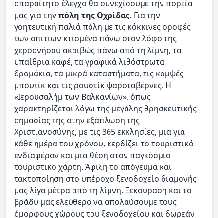
απαραίτητο έλεγχο θα συνεχίσουμε την πορεία
μας για την
πόλη της Οχρίδας.
Για την
γοητευτική παλιά πόλη με τις κόκκινες οροφές
των σπιτιών κτισμένα πάνω στον λόφο της
χερσονήσου ακριβώς πάνω από τη λίμνη, τα
υπαίθρια καφέ, τα γραφικά λιθόστρωτα
δρομάκια, τα μικρά καταστήματα, τις κομψές
μπουτίκ και τις ρουστίκ ψαροταβέρνες. Η
«Ιερουσαλήμ των Βαλκανίων», όπως
χαρακτηρίζεται λόγω της μεγάλης θρησκευτικής
σημασίας της στην εξάπλωση της
Χριστιανοσύνης, με τις 365 εκκλησίες, μια για
κάθε ημέρα του χρόνου, κερδίζει το τουριστικό
ενδιαφέρον και μια θέση στον παγκόσμιο
τουριστικό χάρτη. Άφιξη το απόγευμα και
τακτοποίηση στο υπέροχο ξενοδοχείο διαμονής
μας λίγα μέτρα από τη λίμνη. Ξεκούραση και το
βράδυ μας ελεύθερο να απολαύσουμε τους
όμορφους χώρους του ξενοδοχείου και δωρεάν