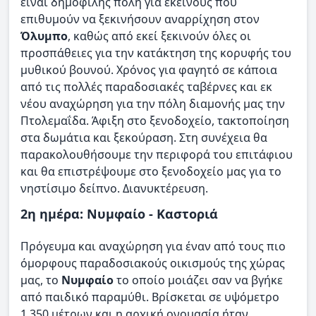
είναι δημοφιλής πόλη για εκείνους που
επιθυμούν να ξεκινήσουν αναρρίχηση στον
Όλυμπο
, καθώς από εκεί ξεκινούν όλες οι
προσπάθειες για την κατάκτηση της κορυφής του
μυθικού βουνού. Χρόνος για φαγητό σε κάποια
από τις πολλές παραδοσιακές ταβέρνες και εκ
νέου αναχώρηση για την πόλη διαμονής μας την
Πτολεμαΐδα. Άφιξη στο ξενοδοχείο, τακτοποίηση
στα δωμάτια και ξεκούραση. Στη συνέχεια θα
παρακολουθήσουμε την περιφορά του επιτάφιου
και θα επιστρέψουμε στο ξενοδοχείο μας για το
νηστίσιμο δείπνο. Διανυκτέρευση.
2η ημέρα: Νυμφαίο - Καστοριά
Πρόγευμα και αναχώρηση για έναν από τους πιο
όμορφους παραδοσιακούς οικισμούς της χώρας
μας, το
Νυμφαίο
το οποίο μοιάζει σαν να βγήκε
από παιδικό παραμύθι. Βρίσκεται σε υψόμετρο
1.350 μέτρων και η αρχική ονομασία ήταν