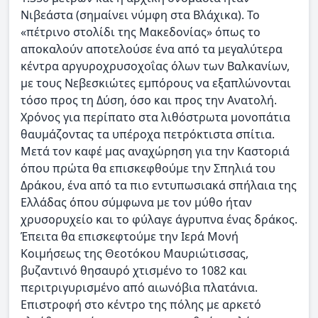
Νιβεάστα (σημαίνει νύμφη στα Βλάχικα). Το
«πέτρινο στολίδι της Μακεδονίας» όπως το
αποκαλούν αποτελούσε ένα από τα μεγαλύτερα
κέντρα αργυροχρυσοχοΐας όλων των Βαλκανίων,
με τους Νεβεσκιώτες εμπόρους να εξαπλώνονται
τόσο προς τη Δύση, όσο και προς την Ανατολή.
Χρόνος για περίπατο στα λιθόστρωτα μονοπάτια
θαυμάζοντας τα υπέροχα πετρόκτιστα σπίτια.
Μετά τον καφέ μας αναχώρηση για την Καστοριά
όπου πρώτα θα επισκεφθούμε την Σπηλιά του
Δράκου, ένα από τα πιο εντυπωσιακά σπήλαια της
Ελλάδας όπου σύμφωνα με τον μύθο ήταν
χρυσορυχείο και το φύλαγε άγρυπνα ένας δράκος.
Έπειτα θα επισκεφτούμε την Ιερά Μονή
Κοιμήσεως της Θεοτόκου Μαυριώτισσας,
βυζαντινό θησαυρό χτισμένο το 1082 και
περιτριγυρισμένο από αιωνόβια πλατάνια.
Επιστροφή στο κέντρο της πόλης με αρκετό