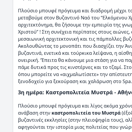
Πλούσιο μπουφέ πρόγευμα και διαδρομή μέχρι τ
μεταβούμε στον Βυζαντινό Ναό του “Ελκόμενου Χρ
αρχιτεκτόνημα, θα ζήσουμε την εμπειρία της γνω
Χριστού” ! Στη συνέχεια περίπατος στους αιώνες
μεσαιωνική αρχιτεκτονική και τις πάμπολλες βυζ
Ακολουθώντας το μονοπάτι που διασχίζει την Άνω
βυζαντινά, ενετικά και τούρκικα λείψανα, η αίσθ
ονειρική. ‘Έπειτα θα κάνουμε μια στάση για να 
πάμε δυτικά προς τις κινστέρνες και το τζαμί. Σ
όπου μπορείτε να «αιχμαλωτίσετε» την απίστευτ
ξενοδοχείο για ξεκούραση και χαλάρωση στο Spa.
3η ημέρα: Καστροπολιτεία Μυστρά - Αθήν
Πλούσιο μπουφέ πρόγευμα και λίγος ακόμα χρόνος
ανάβαση στην
καστροπολιτεία του Μυστρά
(έξο
βυζαντινές εκκλησίες (στην πλειοψηφία τους), αλ
αφηγούνται την ιστορία μιας πολιτείας που γνώ