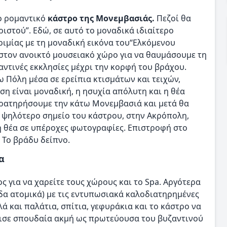
ο ρομαντικό
κάστρο της Μονεμβασιάς.
Πεζοί θα
ιστού”. Εδώ, σε αυτό το μοναδικά ιδιαίτερο
ριμίας με τη μοναδική εικόνα του“Ελκόμενου
, στον ανοικτό μουσειακό χώρο για να θαυμάσουμε τη
αντινές εκκλησίες μέχρι την κορφή του βράχου.
 Πόλη μέσα σε ερείπια κτισμάτων και τειχών,
ηση είναι μοναδική, η ησυχία απόλυτη και η θέα
παρατηρήσουμε την κάτω Μονεμβασιά και μετά θα
το ψηλότερο σημείο του κάστρου, στην Ακρόπολη,
η θέα σε υπέροχες φωτογραφίες. Επιστροφή στο
 Το βράδυ δείπνο.
α
 για να χαρείτε τους χώρους και το Spa. Αργότερα
δα ατομικά) με τις εντυπωσιακά καλοδιατηρημένες
λά και παλάτια, σπίτια, γεφυράκια και το κάστρο να
ρισε σπουδαία ακμή ως πρωτεύουσα του βυζαντινού