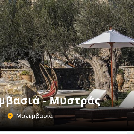
μβασιά - Μυστράς
Μονεμβασιά