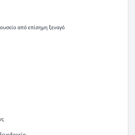
μουσείο από επίσημη ξεναγό
υς
 ξενοδοχείο