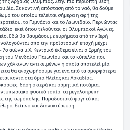
ς της Αρχαίας Ολυμπίας. Στην πιο περίοπτη θέση,
υ Δία. Σε κοντινή απόσταση από το ναό, θα δούμε
 βωμό του οποίου τελείται σήμερα η αφή της
Ιερατείου, το Γυμνάσιο και το Λεωνιδαίο. Περνώντας
τάδιο, εκεί όπου τελούνταν οι Ολυμπιακοί Αγώνες.
είο. Εδώ θα θαυμάσουμε ευρήματα από την Ιερή
ονολογούνται από την προϊστορική εποχή μέχρι
 7ο αιώνα μ.Χ. Κεντρικό έκθεμα είναι ο Ερμής του
ίκη του Μενδαίου Παιωνίου και το κύπελλο που
των χάλκινων αντικειμένων η οποία αποτελεί μία
πειτα θα αναχωρήσουμε για ένα από τα ομορφότερα
κεται κοντά στα όρια Ηλείας και Αρκαδίας,
ορφές, δάση σκιερά και ορμητικά ποτάμια.
εντυπωσιακό φυσικό τοπίο, τα μεγαλοπρεπή
σες της κωμόπολης. Παραδοσιακό φαγητό και
ύθερο, δείπνο και διανυκτέρευση.
τό
. Εδώ για όσους το επιθυμούν μπορούμε (έξοδα