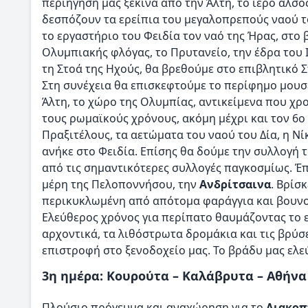
περιήγησή μας ξεκινά από την Άλτη, το ιερό άλσο
δεσπόζουν τα ερείπια του μεγαλοπρεπούς ναού το
το εργαστήριο του Φειδία τον ναό της Ήρας, στο
Ολυμπιακής φλόγας, το Πρυτανείο, την έδρα του 
τη Στοά της Ηχούς, θα βρεθούμε στο επιβλητικό Σ
Στη συνέχεια θα επισκεφτούμε το περίφημο μουσ
Άλτη, το χώρο της Ολυμπίας, αντικείμενα που χρ
τους ρωμαϊκούς χρόνους, ακόμη μέχρι και τον 6ο -
Πραξιτέλους, τα αετώματα του ναού του Δία, η Ν
ανήκε στο Φειδία. Επίσης θα δούμε την συλλογή 
από τις σημαντικότερες συλλογές παγκοσμίως. Έ
μέρη της Πελοποννήσου, την
Ανδρίτσαινα
. Βρίσ
περικυκλωμένη από απότομα φαράγγια και βουνοκ
Ελεύθερος χρόνος για περίπατο θαυμάζοντας το 
αρχοντικά, τα λιθόστρωτα δρομάκια και τις βρύ
επιστροφή στο ξενοδοχείο μας. Το βράδυ μας ελε
3η ημέρα: Κουρούτα – Καλάβρυτα – Αθήνα
Πλούσιο πρόγευμα και αναχώρηση για το
Διακοπ