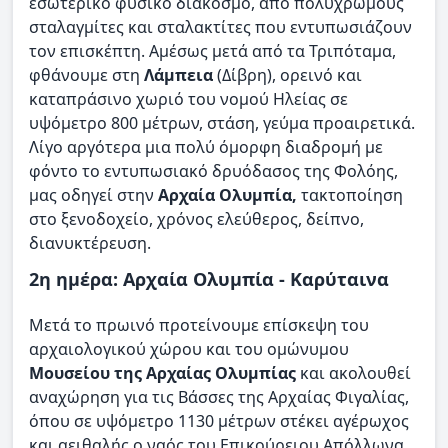
εσωτερικό φυσικό διάκοσμο, από πολύχρωμους
σταλαγμίτες και σταλακτίτες που εντυπωσιάζουν
τον επισκέπτη. Αμέσως μετά από τα Τριπόταμα,
φθάνουμε στη
Λάμπεια
(Δίβρη), ορεινό και
καταπράσινο χωριό του νομού Ηλείας σε
υψόμετρο 800 μέτρων, στάση, γεύμα προαιρετικά.
Λίγο αργότερα μια πολύ όμορφη διαδρομή με
φόντο το εντυπωσιακό δρυόδασος της Φολόης,
μας οδηγεί στην
Αρχαία Ολυμπία,
τακτοποίηση
στο ξενοδοχείο, χρόνος ελεύθερος, δείπνο,
διανυκτέρευση.
2η ημέρα: Αρχαία Ολυμπία - Καρύταινα
Μετά το πρωινό προτείνουμε επίσκεψη του
αρχαιολογικού χώρου και του ομώνυμου
Μουσείου της Αρχαίας Ολυμπίας
και ακολουθεί
αναχώρηση για τις Βάσσες της Αρχαίας Φιγαλίας,
όπου σε υψόμετρο 1130 μέτρων στέκει αγέρωχος
και αειθαλής ο ναός του Επικούρειου Απόλλωνα.