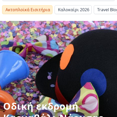
Ακτοπλοϊκά Εισιτήρια
Καλοκαίρι 2026
Travel Blo
Οδική εκδρομή