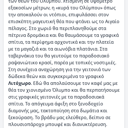
των θεών του Ολύμπου. Χτισμένη σε υψόμετρο
εξακοσίων μέτρων, η «κυρά του Ολύμπου» όπως
την αποκαλούν οι ντόπιοι, επιφυλάσσει στον
επισκέπτη μαγευτική θέα που φτάνει ως το Αιγαίο
πέλαγος. Στο χωριό θα περιπλανηθούμε στα
πέτρινα δρομάκια και θα θαυμάσουμε τα γραφικά
σπίτια, τα περίφημα αρχοντικά και την πλατεία
με τα μαγαζιά και τα αιωνόβια πλατάνια. Στα
ταβερνάκια του θα γευτούμε το παραδοσιακό
ραψανιώτικο κρασί, παρέα με τοπικές νοστιμιές.
Στη συνέχεια αναχώρηση για την γειτονιά των
δώδεκα θεών και συγκεκριμένα το γραφικό
Λιτόχωρο
. Εδώ θα απολαύσουμε τον καφέ μας με
θέα τον χιονισμένο Όλυμπο και θα περπατήσουμε
στις γραφικές γειτονιές με τα παραδοσιακά
σπίτια. Το απόγευμα άφιξη στο ξενοδοχείο
διαμονής μας, τακτοποίηση στα δωμάτια και
ξεκούραση. Το βράδυ μας ελεύθερο, δείπνο σε
πλουσιοπάροχο μπουφέ και διανυκτέρευση.