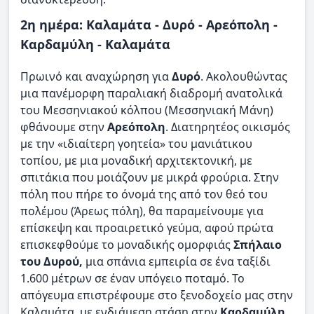
2η ημέρα: Καλαμάτα - Δυρό - Αρεόπολη -
Καρδαμύλη - Καλαμάτα
Πρωινό και αναχώρηση για
Δυρό
. Ακολουθώντας
μια πανέμορφη παραλιακή διαδρομή ανατολικά
του Μεσσηνιακού κόλπου (Μεσσηνιακή Μάνη)
φθάνουμε στην
Αρεόπολη
. Διατηρητέος οικισμός
με την «ιδιαίτερη γοητεία» του μανιάτικου
τοπίου, με μια μοναδική αρχιτεκτονική, με
σπιτάκια που μοιάζουν με μικρά φρούρια. Στην
πόλη που πήρε το όνομά της από τον θεό του
πολέμου (Άρεως πόλη), θα παραμείνουμε για
επίσκεψη και προαιρετικό γεύμα, αφού πρώτα
επισκεφθούμε το μοναδικής ομορφιάς
Σπήλαιο
του Δυρού,
μια σπάνια εμπειρία σε ένα ταξίδι
1.600 μέτρων σε έναν υπόγειο ποταμό. Το
απόγευμα επιστρέφουμε στο ξενοδοχείο μας στην
Καλαμάτα, με ενδιάμεση στάση στην
Καρδαμύλη
,