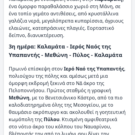
ένα όμορφο παραθαλάσσιο χωριό στη Μάνη, σε
ένα τοπίο γεμάτο αντιθέσεις, από κρυστάλλινα
γαλάζια νερά, μεγαλόπρεπα κυπαρίσσια, άγριους
ελαιώνες, καταπράσινες πλαγιές. Εορταστικό
δείπνο, διανυκτέρευση.
3η ημέρα: Καλαμάτα - Ιερός Ναός της
Υπαπαντής - Μεθώνη - Πύλος - Καλαμάτα
Πρωινό επίσκεψη στον
Ιερό Ναό της Υπαπαντής
,
πολιούχου της πόλης και αμέσως μετά μια
όμορφη εκδρομή ξεκινά στο ΝΔ άκρο της
Πελοποννήσου. Πρώτος σταθμός η γραφική
Μεθώνη
, με το Βενετσιάνικο Κάστρο, από τα πιο
καλοδιατηρημένα όλης της Μεσογείου, με το
θαυμάσιο ακρόπυργο και ακολουθεί η γοητευτική
κωμόπολη της
Πύλου
. Κτισμένη αμφιθεατρικά
στο νότιο άκρο του κόλπου του Ναυαρίνου,
βλέποντάς την από το λιμάνι σου δίνει την