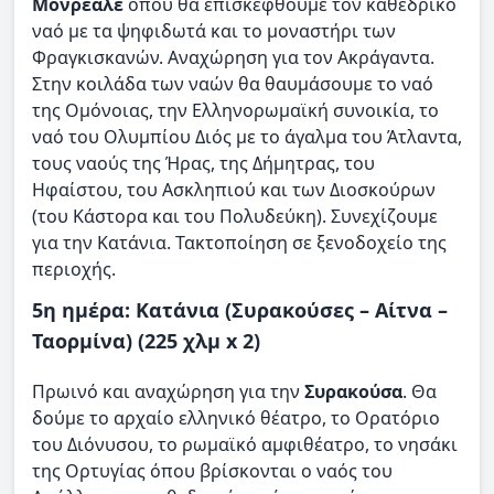
Μονρεάλε
όπου θα επισκεφθούμε τον καθεδρικό
ναό με τα ψηφιδωτά και το μοναστήρι των
Φραγκισκανών. Αναχώρηση για τον Ακράγαντα.
Στην κοιλάδα των ναών θα θαυμάσουμε το ναό
της Ομόνοιας, την Ελληνορωμαϊκή συνοικία, το
ναό του Ολυμπίου Διός με το άγαλμα του Άτλαντα,
τους ναούς της Ήρας, της Δήμητρας, του
Ηφαίστου, του Ασκληπιού και των Διοσκούρων
(του Κάστορα και του Πολυδεύκη). Συνεχίζουμε
για την Κατάνια. Τακτοποίηση σε ξενοδοχείο της
περιοχής.
5η ημέρα: Κατάνια (Συρακούσες – Αίτνα –
Ταορμίνα) (225 χλμ x 2)
Πρωινό και αναχώρηση για την
Συρακούσα
. Θα
δούμε το αρχαίο ελληνικό θέατρο, το Ορατόριο
του Διόνυσου, το ρωμαϊκό αμφιθέατρο, το νησάκι
της Ορτυγίας όπου βρίσκονται ο ναός του