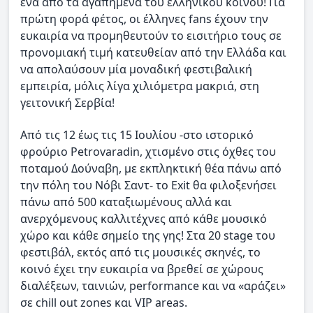
ένα από τα αγαπημένα του ελληνικού κοινού! Για
πρώτη φορά φέτος, οι έλληνες fans έχουν την
ευκαιρία να προμηθευτούν το εισιτήριο τους σε
προνομιακή τιμή κατευθείαν από την Ελλάδα και
να απολαύσουν μία μοναδική φεστιβαλική
εμπειρία, μόλις λίγα χιλιόμετρα μακριά, στη
γειτονική Σερβία!
Από τις 12 έως τις 15 Ιουλίου -στο ιστορικό
φρούριο Petrovaradin, χτισμένο στις όχθες του
ποταμού Δούναβη, με εκπληκτική θέα πάνω από
την πόλη του Νόβι Σαντ- το Exit θα φιλοξενήσει
πάνω από 500 καταξιωμένους αλλά και
ανερχόμενους καλλιτέχνες από κάθε μουσικό
χώρο και κάθε σημείο της γης! Στα 20 stage του
φεστιβάλ, εκτός από τις μουσικές σκηνές, το
κοινό έχει την ευκαιρία να βρεθεί σε χώρους
διαλέξεων, ταινιών, performance και να «αράζει»
σε chill out zones και VIP areas.