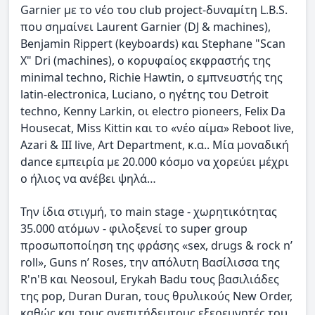
Garnier με το νέο του club project-δυναμίτη L.B.S.
που σημαίνει Laurent Garnier (DJ & machines),
Benjamin Rippert (keyboards) και Stephane "Scan
X" Dri (machines), ο κορυφαίος εκφραστής της
minimal techno, Richie Hawtin, ο εμπνευστής της
latin-electronica, Luciano, ο ηγέτης του Detroit
techno, Kenny Larkin, οι electro pioneers, Felix Da
Housecat, Miss Kittin και το «νέο αίμα» Reboot live,
Azari & III live, Art Department, κ.α.. Μία μοναδική
dance εμπειρία με 20.000 κόσμο να χορεύει μέχρι
ο ήλιος να ανέβει ψηλά…
Την ίδια στιγμή, το main stage - χωρητικότητας
35.000 ατόμων - φιλοξενεί το super group
προσωποποίηση της φράσης «sex, drugs & rock n’
roll», Guns n’ Roses, την απόλυτη Βασίλισσα της
R'n'B και Neosoul, Erykah Badu τους βασιλιάδες
της pop, Duran Duran, τους θρυλικούς New Order,
καθώς και τους ανεπιτήδευτους εξερευνητές του