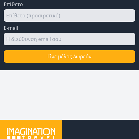
Επίθετο
E-mail
Γίνε μέλος Δωρεάν