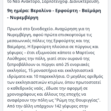
το Νέο Ανάκτορο, Σαρλότενχοφ. Διανυκτέρευση.
9η ημέρα: Βερολίνο - Ερφούρτη - Βαϊμάρη
- Νυρεμβέργη
Πρωινό στο ξενοδοχείο. Αναχώρηση για τη
Νυρεμβέργη, αφού πρώτα επισκεφτούμε τις
μεσαιωνικές πόλεις της Ερφούρτης και της
Βαϊμάρης. Η Ερφούρτη πλούσια σε πύργους και
γέφυρες – έτσι εξυμνούσε κάποτε ο Μαρτίνος
Λούθηρος την πόλη, γιατί στον ουρανό της
ξεπροβάλλουν οι πύργοι από 25 ενοριακές
εκκλησίες, 15 μοναστήρια και εκκλησιαστικά
ιδρύματα και 10 παρεκκλήσια. Ο μεγάλος αριθμός
των εκκλησιαστικών κτιρίων, όπου πρωτοστατεί
ο καθεδρικός ναός , έδωσε την αφορμή σε
χρονογράφους και άλλους της εποχής να
αναφέρουν την πόλη ως "Ρώμη της Θουριγγίας".
Από την άλλη υπάρχουν 142 γέφυρες στην