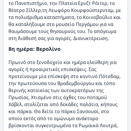
το Πανεπιστήμιο, την Πλατεία Ερνζτ Ρόιτερ, το
θέατρο Σίλλερ,τη Λεωφόρο Κουρφούστερνταμ, με
τα πολυάριθμα καταστήματα, το Κοινοβούλιο και
θα καταλήξουμε στο μουσείο Περγάμου για να
θαυμάσουμε τους θησαυρούς του. Το απόγευμα
στη διάθεσή σας για αγορές. Διανυκτέρευση.
8η ημέρα: Βερολίνο
Πρωινό στο ξενοδοχείο και ημέρα ελεύθερη για
αγορές ή προαιρετικές επισκέψεις. Σας
προτείνουμε μία επίσκεψη στο κοντινό Πότσδαμ,
την πρωτεύουσα του Βραδεμβούργου και τόπο
θερινής κατοικίας των αυτοκρατόρων της
Πρωσίας. Χτισμένο στις όχθες του ποταμού
Χάβελ, στολίζεται από δεκάδες παλάτια, κήπους
και πάρκα. Θα δείτε το πάρκο Σανσουσί, στο
οποίο εκτός από το ομώνυμο ανάκτορο
βρίσκονται συγκεντρωμένα τα Ρωμαικά Λουτρά,