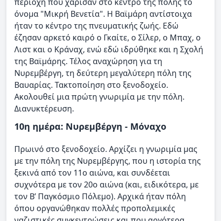
περιοχή που χάρισαν στο κέντρο της πόλης το
όνομα "Μικρή Βενετία". Η Βαϊμάρη αντίστοιχα
ήταν το κέντρο της πνευματικής ζωής. Εδώ
έζησαν αρκετό καιρό ο Γκαίτε, ο Σίλερ, ο Μπαχ, ο
Λιστ και ο Κράναχ, ενώ εδώ ιδρύθηκε και η Σχολή
της Βαϊμάρης. Τέλος αναχώρηση για τη
Νυρεμβέργη, τη δεύτερη μεγαλύτερη πόλη της
Βαυαρίας. Τακτοποίηση στο ξενοδοχείο.
Ακολουθεί μια πρώτη γνωριμία με την πόλη.
Διανυκτέρευση.
10η ημέρα: Νυρεμβέργη - Μόναχο
Πρωινό στο ξενοδοχείο. Αρχίζει η γνωριμία μας
με την πόλη της Νυρεμβέργης, που η ιστορία της
ξεκινά από τον 11ο αιώνα, και συνδέεται
συχνότερα με τον 20ο αιώνα (και, ειδικότερα, με
τον Β’ Παγκόσμιο Πόλεμο). Αρχικά ήταν πόλη
όπου οργανώθηκαν πολλές προπολεμικές
ναζιστικές συγκεντρώσεις και που αργότερα