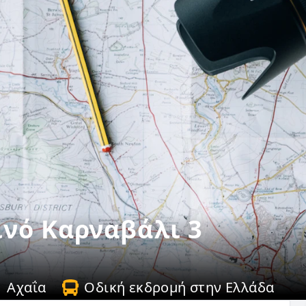
νό Καρναβάλι 3
Αχαΐα
Οδική εκδρομή στην Ελλάδα