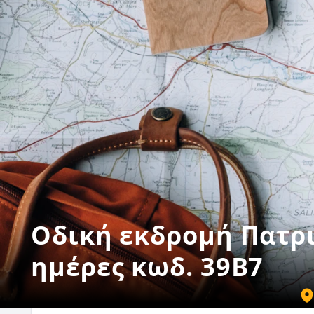
Οδική εκδρομή Πατρι
ημέρες κωδ. 39B7