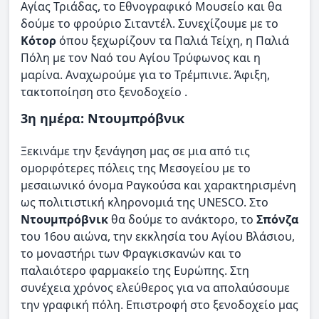
Αγίας Τριάδας, το Εθνογραφικό Μουσείο και θα
δούμε το φρούριο Σιταντέλ. Συνεχίζουμε με το
Κότορ
όπου ξεχωρίζουν τα Παλιά Τείχη, η Παλιά
Πόλη με τον Ναό του Αγίου Τρύφωνος και η
μαρίνα. Αναχωρούμε για το Τρέμπινιε. Άφιξη,
τακτοποίηση στο ξενοδοχείο .
3η ημέρα: Ντουμπρόβνικ
Ξεκινάμε την ξενάγηση μας σε μια από τις
ομορφότερες πόλεις της Μεσογείου με το
μεσαιωνικό όνομα Ραγκούσα και χαρακτηρισμένη
ως πολιτιστική κληρονομιά της UNESCO. Στο
Ντουμπρόβνικ
θα δούμε το ανάκτορο, το
Σπόνζα
του 16ου αιώνα, την εκκλησία του Αγίου Βλάσιου,
το μοναστήρι των Φραγκισκανών και το
παλαιότερο φαρμακείο της Ευρώπης. Στη
συνέχεια χρόνος ελεύθερος για να απολαύσουμε
την γραφική πόλη. Επιστροφή στο ξενοδοχείο μας