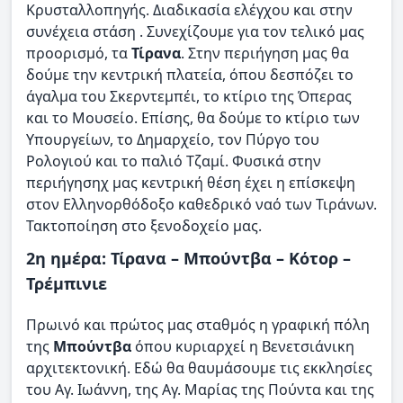
Κρυσταλλοπηγής. Διαδικασία ελέγχου και στην
συνέχεια στάση . Συνεχίζουμε για τον τελικό μας
προορισμό, τα
Τίρανα
. Στην περιήγηση μας θα
δούμε την κεντρική πλατεία, όπου δεσπόζει το
άγαλμα του Σκερντεμπέι, το κτίριο της Όπερας
και το Μουσείο. Επίσης, θα δούμε το κτίριο των
Υπουργείων, το Δημαρχείο, τον Πύργο του
Ρολογιού και το παλιό Τζαμί. Φυσικά στην
περιήγησηχ μας κεντρική θέση έχει η επίσκεψη
στον Ελληνορθόδοξο καθεδρικό ναό των Τιράνων.
Τακτοποίηση στο ξενοδοχείο μας.
2η ημέρα: Τίρανα – Μπούντβα – Κότορ –
Τρέμπινιε
Πρωινό και πρώτος μας σταθμός η γραφική πόλη
της
Μπούντβα
όπου κυριαρχεί η Βενετσιάνικη
αρχιτεκτονική. Εδώ θα θαυμάσουμε τις εκκλησίες
του Αγ. Ιωάννη, της Αγ. Μαρίας της Πούντα και της