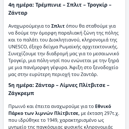
4η ημέρα: Τρέμπινιε – Σπλιτ – Τρογκίρ –
Ζάνταρ
Αναχωρούμεγια το
Σπλιτ
όπου θα σταθούμε για
να δούμε την όμορφη παραλιακή ζώνη της πόλης
και το παλάτι του Διοκλητιανού, κληρονομιά της
UNESCO, έξοχο δείγμα Ρωμαϊκής αρχιτεκτονικής.
Συνεχίζουμε την διαδρομή μας για το μεσαιωνικό
Τρογκίρ, μια πόλη-νησί που ενώνεται με την ξηρά
με μια πανέμορφη γέφυρα. Άφιξη στο ξενοδοχείο
μας στην ευρύτερη περιοχή του Ζαντάρ.
5η ημέρα: Ζάνταρ – Λίμνες Πλίτβιτσε –
Ζάγκρεμπ
Πρωινό και έπειτα αναχωρούμε για το
Εθνικό
Πάρκο των λιμνών Πλίτβιτσε,
με έκταση 297τ.χ.
που ιδρύθηκε το 1949, χαρακτηρισμένο ως
μνημείο της παγκόσμιας φυσικής κληρονομιάς