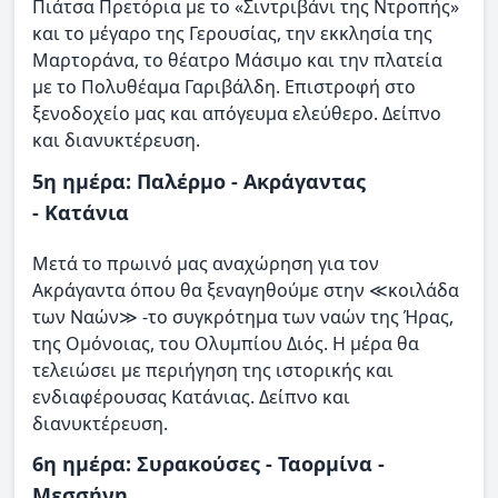
Πιάτσα Πρετόρια με το «Σιντριβάνι της Ντροπής»
και το μέγαρο της Γερουσίας, την εκκλησία της
Μαρτοράνα, το θέατρο Μάσιμο και την πλατεία
με το Πολυθέαμα Γαριβάλδη. Επιστροφή στο
ξενοδοχείο μας και απόγευμα ελεύθερο. Δείπνο
και διανυκτέρευση.
5η ημέρα: Παλέρμο - Ακράγαντας
- Κατάνια
Μετά το πρωινό μας αναχώρηση για τον
Ακράγαντα όπου θα ξεναγηθούμε στην ≪κοιλάδα
των Ναών≫ -το συγκρότημα των ναών της Ήρας,
της Ομόνοιας, του Ολυμπίου Διός. Η μέρα θα
τελειώσει με περιήγηση της ιστορικής και
ενδιαφέρουσας Κατάνιας. Δείπνο και
διανυκτέρευση.
6η ημέρα: Συρακούσες - Ταορμίνα -
Μεσσήνη