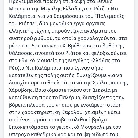
Πρόγευμα και πρωινή επίσκεψη στο Εθνικό
Μουσείο της Μεγάλης Ελλάδας στο Ρέτζιο Ντι
Καλάμπρια, για να θαυμάσουμε του ‘’Πολεμιστές
του Ριάτσε’’, δύο μοναδικά έργα αρχαίας
ελληνικής τέχνης μπρούντζινα αγάλματα του
αυστηρού ρυθμού, τα οποία χρονολογούνται στα
μέσα του 5ου αιώνα π.Χ. Bρέθηκαν στο βυθό της
θάλασσας, ανοικτά του Ριάτσε και φιλοξενούνται
στο Εθνικό Μουσείο της Μεγάλης Ελλάδας στο
Ρέτζιο Ντι Καλάμπρια, που έγιναν σήμα
κατατεθέν της πόλης αυτής. Συνεχίζουμε για να
διασχίσουμε τα θρυλικά στενά της Σκύλας και της
Χάρυβδης. Βρισκόμαστε πλέον στη Σικελία με
κατεύθυνση προς το Παλέρμο, διασχίζοντας την
βόρεια πλευρά του νησιού με ενδιάμεση στάση
στην χαρακτηριστική Κεφαλού, χτισμένη κάτω
από έναν τεράστιο ασβεστολιθικό βράχο.
Επισκεπτόμαστε το γειτονικό Μονρεάλε με τον
υπέροχο καθεδρικό ναό και τα ψηφιδωτά του.