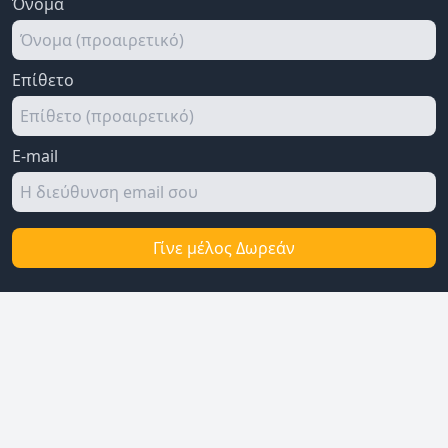
Όνομα
Επίθετο
E-mail
Γίνε μέλος Δωρεάν