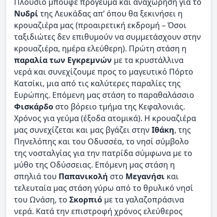
Πλούσιο μπουφέ πρόγευμα και αναχώρηση για το
Νυδρί
της Λευκάδας απ’ όπου θα ξεκινήσει η
κρουαζιέρα μας (προαιρετική εκδρομή – Όσοι
ταξιδιώτες δεν επιθυμούν να συμμετάσχουν στην
κρουαζιέρα, ημέρα ελεύθερη). Πρώτη στάση η
παραλία των Εγκρεμνών
με τα κρυστάλλινα
νερά και συνεχίζουμε προς το μαγευτικό Πόρτο
Κατσίκι, μια από τις καλύτερες παραλίες της
Ευρώπης. Επόμενη μας στάση το παραθαλάσσιο
Φισκάρδο
στο βόρειο τμήμα της Κεφαλονιάς.
Χρόνος για γεύμα (έξοδα ατομικά). Η κρουαζιέρα
μας συνεχίζεται και μας βγάζει στην
Ιθάκη
, της
Πηνελόπης και του Οδυσσέα, το νησί σύμβολο
της νοσταλγίας για την πατρίδα σύμφωνα με το
μύθο της Οδύσσειας. Επόμενη μας στάση η
σπηλιά του
Παπανικολή
στο
Μεγανήσι
και
τελευταία μας στάση γύρω από το θρυλικό νησί
του Ωνάση, το
Σκορπιό
με τα γαλαζοπράσινα
νερά. Κατά την επιστροφή χρόνος ελεύθερος