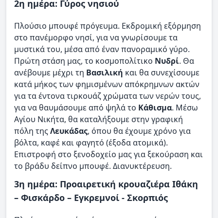
2η ημέρα: Γύρος νησιού
Πλούσιο μπουφέ πρόγευμα. Εκδρομική εξόρμηση
στο πανέμορφο νησί, για να γνωρίσουμε τα
μυστικά του, μέσα από έναν πανοραμικό γύρο.
Πρώτη στάση μας, το κοσμοπολίτικο
Νυδρί
. Θα
ανέβουμε μέχρι τη
Βασιλική
και θα συνεχίσουμε
κατά μήκος των φημισμένων απόκρημνων ακτών
για τα έντονα τιρκουάζ χρώματα των νερών τους,
για να θαυμάσουμε από ψηλά το
Κάθισμα
. Μέσω
Αγίου Νικήτα, θα καταλήξουμε στην γραφική
πόλη της
Λευκάδας
, όπου θα έχουμε χρόνο για
βόλτα, καφέ και φαγητό (έξοδα ατομικά).
Επιστροφή στο ξενοδοχείο μας για ξεκούραση και
το βράδυ δείπνο μπουφέ. Διανυκτέρευση.
3η ημέρα: Προαιρετική κρουαζιέρα Ιθάκη
– Φισκάρδο – Εγκρεμνοί - Σκορπιός