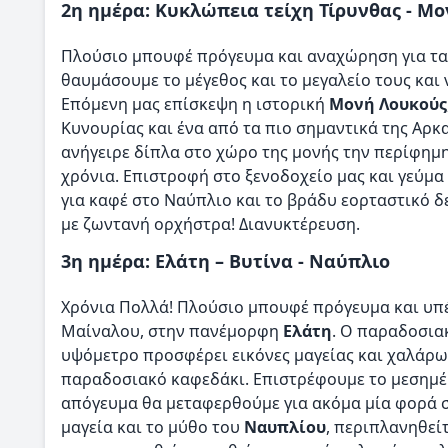
2η ημέρα: Κυκλώπεια τείχη Τίρυνθας - Μ
Πλούσιο μπουφέ πρόγευμα και αναχώρηση για τ
θαυμάσουμε το μέγεθος και το μεγαλείο τους και
Επόμενη μας επίσκεψη η ιστορική
Μονή Λουκούς
Κυνουρίας και ένα από τα πιο σημαντικά της Αρκ
ανήγειρε δίπλα στο χώρο της μονής την περίφημ
χρόνια. Επιστροφή στο ξενοδοχείο μας και γεύμα
για καφέ στο Ναύπλιο και το βράδυ εορταστικό δ
με ζωντανή ορχήστρα! Διανυκτέρευση.
3η ημέρα: Ελάτη – Βυτίνα - Ναύπλιο
Χρόνια Πολλά! Πλούσιο μπουφέ πρόγευμα και υπ
Μαίναλου, στην πανέμορφη
Ελάτη
. Ο παραδοσιακ
υψόμετρο προσφέρει εικόνες μαγείας και χαλάρω
παραδοσιακό καφεδάκι. Επιστρέφουμε το μεσημέρ
απόγευμα θα μεταφερθούμε για ακόμα μία φορά 
μαγεία και το μύθο του
Ναυπλίου
, περιπλανηθεί