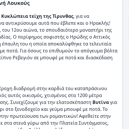
ονή Λουκούς
α
Κυκλώπεια τείχη της Τίρυνθας
, για να
 να αντικρύσουμε αυτά που έβλεπε και ο Ηρακλής!
, του 12ου αιώνα, το σπουδαιότερο μοναστήρι της
αδίας. Ο περίφημος σοφιστής ο Ηρώδης ο Αττικός
η έπαυλη του η οποία αποκαλύφθηκε τα τελευταία
 με ποτά. Για όσους το επιθυμούν το απόγευμα βόλτα
είπνο Ρεβεγιόν σε μπουφέ με ποτά και διασκέδαση
έροχη διαδρομή στην καρδιά του καταπράσινου
ός αυτός οικισμός, χτισμένος στα 1200 μέτρα
σης. Συνεχίζουμε για την ελατοσκέπαστη
Βυτίνα
για
ι στο ξενοδοχείο και γεύμα μπουφέ με ποτά. Το
στην πρωτεύουσα των ρομαντικών! Αφεθείτε στην
τε στα στενά γύρω από την Πλατεία Συντάγματος,