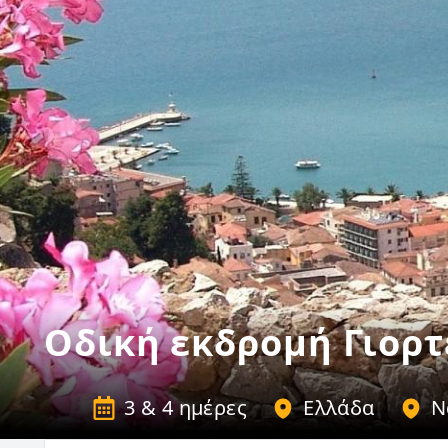
Οδική εκδρομή Γιορτ
3 & 4 ημέρες
Ελλάδα
Ν