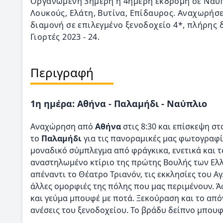
Οργανωμένη 3ήμερη ή 4ήμερη εκδρομή σε Ναύπ
Λουκούς, Ελάτη, Βυτίνα, Επίδαυρος. Αναχωρήσει
διαμονή σε επιλεγμένο ξενοδοχείο 4*, πλήρης δ
Γιορτές 2023 - 24.
Περιγραφή
1η ημέρα: Αθήνα - Παλαμήδι - Ναύπλιο
Αναχώρηση από
Αθήνα
στις 8:30 και επίσκεψη σ
το
Παλαμήδι
για τις πανοραμικές μας φωτογραφί
μοναδικό σύμπλεγμα από φράγκικα, ενετικά και τ
αναστηλωμένο κτίριο της πρώτης Βουλής των Ελλ
απέναντι το Θέατρο Τριανόν, τις εκκλησίες του Αγ
άλλες ομορφιές της πόλης που μας περιμένουν. Άφ
και γεύμα μπουφέ με ποτά. Ξεκούραση και το απ
ανέσεις του ξενοδοχείου. Το βράδυ δείπνο μπουφ