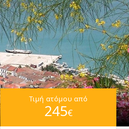
Τιμή ατόμου από
245
€