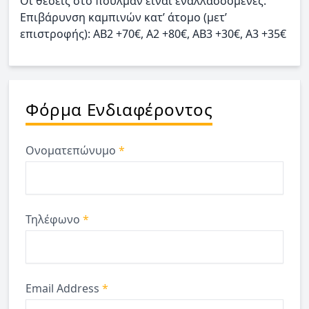
Οι θέσεις στο πούλμαν είναι εναλλασσόμενες.
Επιβάρυνση καμπινών κατ’ άτομο (μετ’
επιστροφής): ΑΒ2 +70€, Α2 +80€, ΑΒ3 +30€, Α3 +35€
Φόρμα Ενδιαφέροντος
Ονοματεπώνυμο
*
Τηλέφωνο
*
Email Address
*