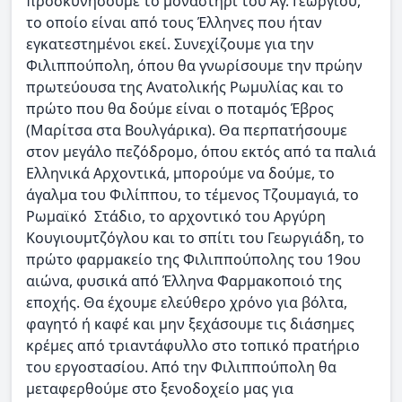
προσκυνήσουμε το μοναστήρι του Αγ. Γεωργίου,
το οποίο είναι από τους Έλληνες που ήταν
εγκατεστημένοι εκεί. Συνεχίζουμε για την
Φιλιππούπολη, όπου θα γνωρίσουμε την πρώην
πρωτεύουσα της Ανατολικής Ρωμυλίας και το
πρώτο που θα δούμε είναι ο ποταμός Έβρος
(Μαρίτσα στα Βουλγάρικα). Θα περπατήσουμε
στον μεγάλο πεζόδρομο, όπου εκτός από τα παλιά
Ελληνικά Αρχοντικά, μπορούμε να δούμε, το
άγαλμα του Φιλίππου, το τέμενος Τζουμαγιά, το
Ρωμαϊκό Στάδιο, το αρχοντικό του Αργύρη
Κουγιουμτζόγλου και το σπίτι του Γεωργιάδη, το
πρώτο φαρμακείο της Φιλιππούπολης του 19ου
αιώνα, φυσικά από Έλληνα Φαρμακοποιό της
εποχής. Θα έχουμε ελεύθερο χρόνο για βόλτα,
φαγητό ή καφέ και μην ξεχάσουμε τις διάσημες
κρέμες από τριαντάφυλλο στο τοπικό πρατήριο
του εργοστασίου. Από την Φιλιππούπολη θα
μεταφερθούμε στο ξενοδοχείο μας για