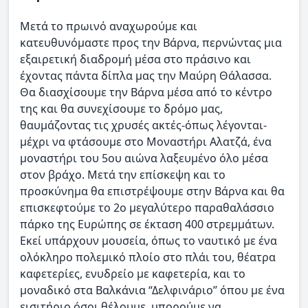
Μετά το πρωινό αναχωρούμε και
κατευθυνόμαστε προς την Βάρνα, περνώντας μια
εξαιρετική διαδρομή μέσα στο πράσινο και
έχοντας πάντα δίπλα μας την Μαύρη Θάλασσα.
Θα διασχίσουμε την Βάρνα μέσα από το κέντρο
της και θα συνεχίσουμε το δρόμο μας,
θαυμάζοντας τις χρυσές ακτές-όπως λέγονται-
μέχρι να φτάσουμε στο Μοναστήρι Αλατζά, ένα
μοναστήρι του 5ου αιώνα λαξευμένο όλο μέσα
στον βράχο. Μετά την επίσκεψη και το
προσκύνημα θα επιστρέψουμε στην Βάρνα και θα
επισκεφτούμε το 2ο μεγαλύτερο παραθαλάσσιο
πάρκο της Ευρώπης σε έκταση 400 στρεμμάτων.
Εκεί υπάρχουν μουσεία, όπως το ναυτικό με ένα
ολόκληρο πολεμικό πλοίο στο πλάι του, θέατρα
καφετερίες, ενυδρείο με καφετερία, και το
μοναδικό στα Βαλκάνια “Δελφινάριο’’ όπου με ένα
εισιτήριο όσοι θέλουμε, μπορούμε να