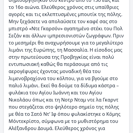
το 16ο αιώνα. Ελεύθερος χρόνος στις υπαίθριες
αγορές και τις εκλεπτυσμένες μπουτίκ της πόλης.
Μην ξεχάσετε να απολαύσετε τον καφέ σας στο
μπιστρό «Ντε Γκαρσόν» αγαπημένο στέκι του Πολ
Σεζάν και άλλων ιμπρεσιονιστών ζωγράφων. Πριν
το μεσημέρι θα αναχωρήσουμε για το μεγαλύτερο
λιμάνι της Ευρώπης, τη Μασσαλία. Η είσοδος μας
στην πρωτεύουσα της Προβηγκίας είναι πολύ
εντυπωσιακή καθώς θα περάσουμε από τις
αερογέφυρες έχοντας μοναδική θέα του
λιμενοβραχίονα του κόλπου, για να βγούμε στο
παλιό λιμάνι. Εκεί θα δούμε τα δίδυμα κάστρα –
φυλάκια του Αγίου Ιωάννη και του Αγίου
Νικολάου όπως και τη Νοτρ Νταμ ντε λα Γκαρντ
που στεγάζεται στο ψηλότερο σημείο της πόλης
με θέα το Σατό Ντ’ Ιφ όπου φυλακίστηκε ο Κόμης
Μόντεκρίστο, σύμφωνα με το μυθιστόρημα του
Αλέξανδρου Δουμά. Ελεύθερος χρόνος για