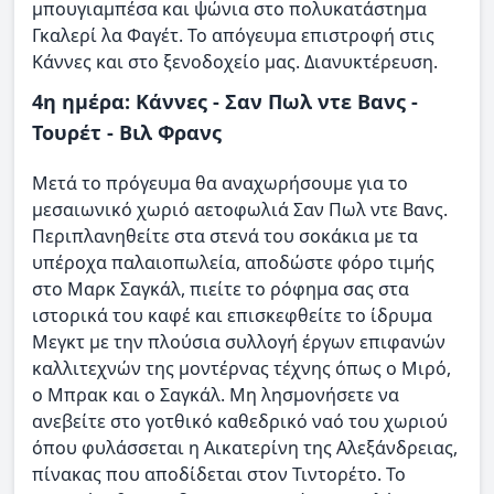
μπουγιαμπέσα και ψώνια στο πολυκατάστημα
Γκαλερί λα Φαγέτ. Το απόγευμα επιστροφή στις
Κάννες και στο ξενοδοχείο μας. Διανυκτέρευση.
4η ημέρα: Κάννες - Σαν Πωλ ντε Βανς -
Τουρέτ - Βιλ Φρανς
Μετά το πρόγευμα θα αναχωρήσουμε για το
μεσαιωνικό χωριό αετοφωλιά Σαν Πωλ ντε Βανς.
Περιπλανηθείτε στα στενά του σοκάκια με τα
υπέροχα παλαιοπωλεία, αποδώστε φόρο τιμής
στο Μαρκ Σαγκάλ, πιείτε το ρόφημα σας στα
ιστορικά του καφέ και επισκεφθείτε το ίδρυμα
Μεγκτ με την πλούσια συλλογή έργων επιφανών
καλλιτεχνών της μοντέρνας τέχνης όπως ο Μιρό,
ο Μπρακ και ο Σαγκάλ. Μη λησμονήσετε να
ανεβείτε στο γοτθικό καθεδρικό ναό του χωριού
όπου φυλάσσεται η Αικατερίνη της Αλεξάνδρειας,
πίνακας που αποδίδεται στον Τιντορέτο. Το