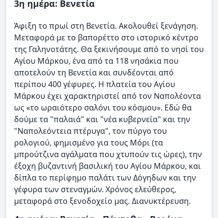
3η ημέρα: Βενετία
Άφιξη το πρωί στη Βενετία. Ακολουθεί ξενάγηση.
Μεταφορά με το βαπορέττο στο ιστορικό κέντρο
της Γαληνοτάτης. Θα ξεκινήσουμε από το νησί του
Αγίου Μάρκου, ένα από τα 118 νησάκια που
αποτελούν τη Βενετία και συνδέονται από
περίπου 400 γέφυρες. Η πλατεία του Αγίου
Μάρκου έχει χαρακτηριστεί από τον Ναπολέοντα
ως «το ωραιότερο σαλόνι του κόσμου». Εδώ θα
δούμε τα "παλαιά" και "νέα κυβερνεία" και την
"Ναπολεόντεια πτέρυγα", τον πύργο του
ρολογιού, φημισμένο για τους Μόρι (τα
μπρούτζινα αγάλματα που χτυπούν τις ώρες), την
έξοχη βυζαντινή βασιλική του Αγίου Μάρκου, και
δίπλα το περίφημο παλάτι των Δόγηδων και την
γέφυρα των στεναγμών. Χρόνος ελεύθερος,
μεταφορά στο ξενοδοχείο μας. Διανυκτέρευση.