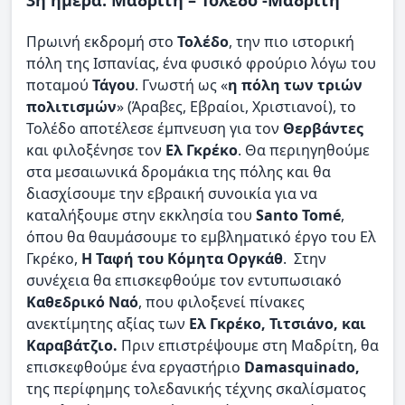
3η ημέρα: Μαδρίτη – Τολέδο -Μαδρίτη
Πρωινή εκδρομή στο
Τολέδο
, την πιο ιστορική
πόλη της Ισπανίας, ένα φυσικό φρούριο λόγω του
ποταμού
Τάγου
. Γνωστή ως «
η πόλη των τριών
πολιτισμών
» (Άραβες, Εβραίοι, Χριστιανοί), το
Τολέδο αποτέλεσε έμπνευση για τον
Θερβάντες
και φιλοξένησε τον
Ελ Γκρέκο
. Θα περιηγηθούμε
στα μεσαιωνικά δρομάκια της πόλης και θα
διασχίσουμε την εβραική συνοικία για να
καταλήξουμε στην εκκλησία του
Santo Tomé
,
όπου θα θαυμάσουμε το εμβληματικό έργο του Ελ
Γκρέκο,
Η Ταφή του Κόμητα Οργκάθ
. Στην
συνέχεια θα επισκεφθούμε τον εντυπωσιακό
Καθεδρικό Ναό
, που φιλοξενεί πίνακες
ανεκτίμητης αξίας των
Ελ Γκρέκο, Τιτσιάνο, και
Καραβάτζιο.
Πριν επιστρέψουμε στη Μαδρίτη, θα
επισκεφθούμε ένα εργαστήριο
Damasquinado,
της περίφημης τολεδανικής τέχνης σκαλίσματος