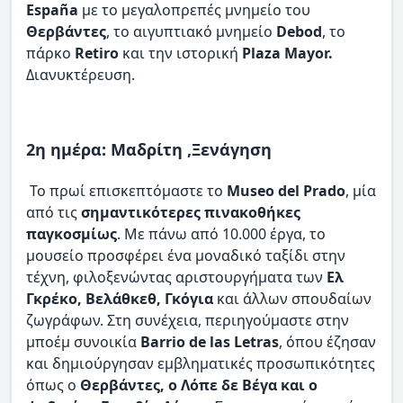
España
με το μεγαλοπρεπές μνημείο του
Θερβάντες
, το αιγυπτιακό μνημείο
Debod
, το
πάρκο
Retiro
και την ιστορική
Plaza Mayor.
Διανυκτέρευση.
2η ημέρα: Μαδρίτη ,Ξενάγηση
Το πρωί επισκεπτόμαστε το
Museo del Prado
, μία
από τις
σημαντικότερες πινακοθήκες
παγκοσμίως
. Με πάνω από 10.000 έργα, το
μουσείο προσφέρει ένα μοναδικό ταξίδι στην
τέχνη, φιλοξενώντας αριστουργήματα των
Ελ
Γκρέκο, Βελάθκεθ, Γκόγια
και άλλων σπουδαίων
ζωγράφων. Στη συνέχεια, περιηγούμαστε στην
μποέμ συνοικία
Barrio de las Letras
, όπου έζησαν
και δημιούργησαν εμβληματικές προσωπικότητες
όπως ο
Θερβάντες, ο Λόπε δε Βέγα και ο