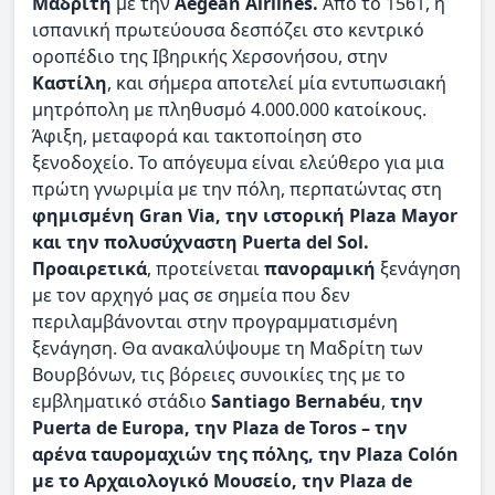
Μαδρίτη
με την
Aegean Airlines.
Από το 1561, η
ισπανική πρωτεύουσα δεσπόζει στο κεντρικό
οροπέδιο της Ιβηρικής Χερσονήσου, στην
Καστίλη
, και σήμερα αποτελεί μία εντυπωσιακή
μητρόπολη με πληθυσμό 4.000.000 κατοίκους.
Άφιξη, μεταφορά και τακτοποίηση στο
ξενοδοχείο. Το απόγευμα είναι ελεύθερο για μια
πρώτη γνωριμία με την πόλη, περπατώντας στη
φημισμένη Gran Via, την ιστορική Plaza Mayor
και την πολυσύχναστη Puerta del Sol.
Προαιρετικά
, προτείνεται
πανοραμική
ξενάγηση
με τον αρχηγό μας σε σημεία που δεν
περιλαμβάνονται στην προγραμματισμένη
ξενάγηση. Θα ανακαλύψουμε τη Μαδρίτη των
Βουρβόνων, τις βόρειες συνοικίες της με το
εμβληματικό στάδιο
Santiago Bernabéu
,
την
Puerta de Europa, την Plaza de Toros – την
αρένα ταυρομαχιών της πόλης, την Plaza Colón
με το Αρχαιολογικό Μουσείο, την Plaza de