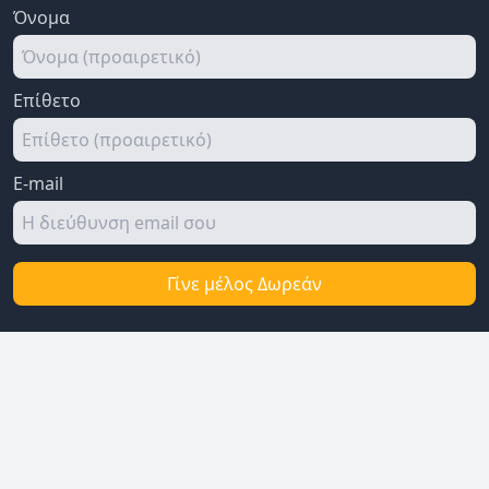
Όνομα
Επίθετο
E-mail
Γίνε μέλος Δωρεάν