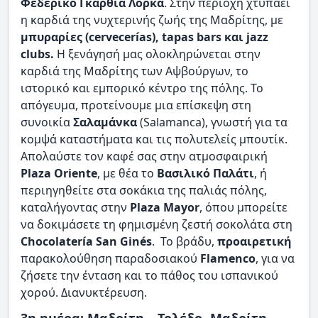
Φεδερίκο Γκαρθία Λόρκα
. Στην περιοχή χτυπάει
η καρδιά της νυχτερινής ζωής της Μαδρίτης, με
μπυραρίες (cervecerías), tapas bars και jazz
clubs.
Η ξενάγησή μας ολοκληρώνεται στην
καρδιά της Μαδρίτης των Αψβούργων, το
ιστορικό και εμπορικό κέντρο της πόλης. Το
απόγευμα, προτείνουμε μια επίσκεψη στη
συνοικία
Σαλαμάνκα
(Salamanca), γνωστή για τα
κομψά καταστήματα και τις πολυτελείς μπουτίκ.
Απολαύστε τον καφέ σας στην ατμοσφαιρική
Plaza Oriente
, με θέα το
Βασιλικό Παλάτι
, ή
περιηγηθείτε στα σοκάκια της παλιάς πόλης,
καταλήγοντας στην
Plaza Mayor
, όπου μπορείτε
να δοκιμάσετε τη φημισμένη ζεστή σοκολάτα στη
Chocolatería San Ginés
. Το βράδυ,
προαιρετική
παρακολούθηση παραδοσιακού
Flamenco
, για να
ζήσετε την ένταση και το πάθος του ισπανικού
χορού. Διανυκτέρευση.