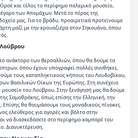
Ορσέ και τέλος το περίφημο πολεμικό μουσείο,
μέγαρο των Απομάχων. Μετά το πέρας της
οχείο μας. Για το βράδυ, προαιρετικά προτείνουμε
ρτη μαζί με την κρουαζιέρα στον Σηκουάνα, όπου
τός.
η Λούβρου
το ανάκτορο των Βερσαλλιών, όπου θα δούμε τα
όπτρων, όπου έχουν υπογραφεί πολλές συνθήκες.
φθούμε τους καταπληκτικούς κήπους του Λουδοβίκου,
ρων Βασιλικών Οίκων της Ευρώπης. Στη συνέχεια
ο μουσείο του Λούβρου. Στην ξενάγησή μας θα δούμε
 της Σαμοθράκης, όπως επίσης την Ελληνική, την
ς. Επίσης θα θαυμάσουμε τους μοναδικούς πίνακες
ρόνος ελεύθερος για αγορές και βόλτα στην
ναι να διασκεδάσετε στο περίφημο καμπαρέ του
ο. Διανυκτέρευση.