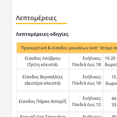
Λεπτομέρειες
Λεπτομέρειες-οδηγίες
Προαιρετικά & είσοδοι μουσείων (κατ' άτομο σε
Είσοδος Λούβρου
Ενήλικες:
15-20
(Τρίτη κλειστά)
Παιδιά έως 18:
δωρε
Είσοδος Βερσαλλίες
Ενήλικες:
15
(Δευτέρα κλειστά)
Παιδιά έως 18:
δωρε
Ενήλικες:
44
Είσοδος Πάρκο Αστερίξ
Παιδιά έως 12:
33
Κρουαζιέρα Σηκουάνα
Ενήλικες:
40