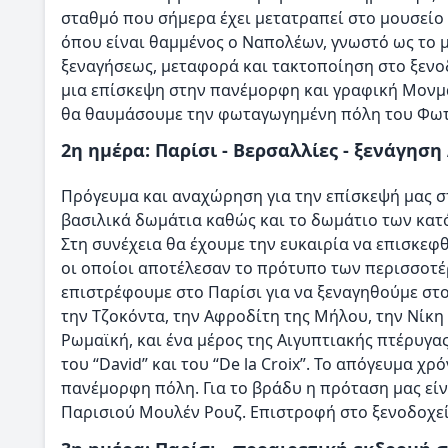
σταθμό που σήμερα έχει μετατραπεί στο μουσείο 
όπου είναι θαμμένος ο Ναπολέων, γνωστό ως το 
ξεναγήσεως, μεταφορά και τακτοποίηση στο ξενοδ
μια επίσκεψη στην πανέμορφη και γραφική Μονμά
θα θαυμάσουμε την φωταγωγημένη πόλη του Φω
2η ημέρα: Παρίσι - Βερσαλλίες - ξενάγησ
Πρόγευμα και αναχώρηση για την επίσκεψή μας σ
βασιλικά δωμάτια καθώς και το δωμάτιο των κατ
Στη συνέχεια θα έχουμε την ευκαιρία να επισκε
οι οποίοι αποτέλεσαν το πρότυπο των περισσοτέ
επιστρέφουμε στο Παρίσι για να ξεναγηθούμε στ
την Τζοκόντα, την Αφροδίτη της Μήλου, την Νίκη
Ρωμαϊκή, και ένα μέρος της Αιγυπτιακής πτέρυγα
του “David” και του “De la Croix”. Το απόγευμα χ
πανέμορφη πόλη. Για το βράδυ η πρόταση μας εί
Παρισιού Μουλέν Ρουζ. Επιστροφή στο ξενοδοχεί