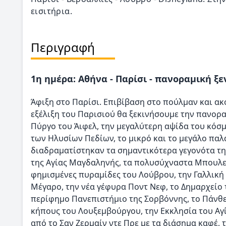
εισιτήρια.
Περιγραφή
1η ημέρα: Αθήνα - Παρίσι - πανοραμική 
Άφιξη στο Παρίσι. Επιβίβαση στο πούλμαν και α
εξέλιξη του Παρισιού θα ξεκινήσουμε την πανορα
Πύργο του Άιφελ, την μεγαλύτερη αψίδα του κόσ
των Ηλυσίων Πεδίων, το μικρό και το μεγάλο παλά
διαδραματίστηκαν τα σημαντικότερα γεγονότα της
της Αγίας Μαγδαληνής, τα πολυσύχναστα Μπουλεβ
φημισμένες πυραμίδες του Λούβρου, την Γαλλική 
Μέγαρο, την νέα γέφυρα Ποντ Νεφ, το Δημαρχείο 
περίφημο Πανεπιστήμιο της Σορβόννης, το Πάνθε
κήπους του Λουξεμβούργου, την Εκκλησία του Αγίο
από το Σαν Ζερμαίν ντε Πρε με τα διάσημα καφέ,