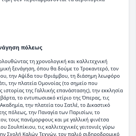
ξενάγηση πόλεως
κολουθώντας τη χρονολογική και καλλιτεχνική
μική ξενάγηση, όπου θα δούμε το Τροκαντερό, τον
μου, την Αψίδα του Θριάμβου, τη διάσημη λεωφόρο
τι, την πλατεία Ομονοίας (το σημείο που
 ιστορίας της Γαλλικής επανάστασης), την εκκλησία
άρτα, το εντυπωσιακό κτίριο της Όπερας, τις
Ακαδημία, την πλατεία του Σατλέ, το Δικαστικό
της πόλεως, την Παναγία των Παρισίων, το
ον, τους πανέμορφους και με γαλλική φινέτσα
υ Σουλπίκιου, τις καλλιτεχνικές γειτονιές γύρω
 την Σχολή Καλών Τεχνών, τον παλιό σιδηροδρομικό