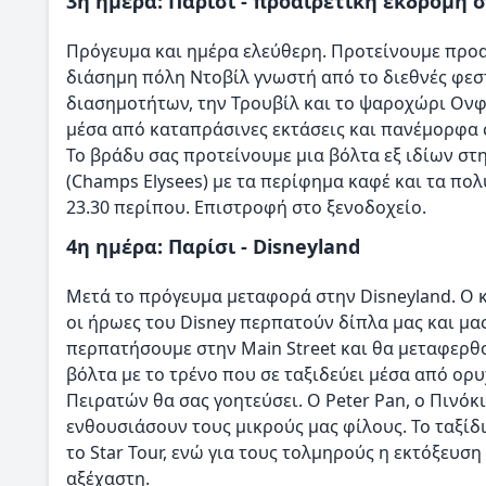
3η ημέρα: Παρίσι - προαιρετική εκδρομή
Πρόγευμα και ημέρα ελεύθερη. Προτείνουμε προα
διάσημη πόλη Ντοβίλ γνωστή από το διεθνές φεσ
διασημοτήτων, την Τρουβίλ και το ψαροχώρι Ονφ
μέσα από καταπράσινες εκτάσεις και πανέμορφα 
Το βράδυ σας προτείνουμε μια βόλτα εξ ιδίων 
(Champs Elysees) με τα περίφημα καφέ και τα πολ
23.30 περίπου. Επιστροφή στο ξενοδοχείο.
4η ημέρα: Παρίσι - Disneyland
Μετά το πρόγευμα μεταφορά στην Disneyland. Ο κ
οι ήρωες του Disney περπατούν δίπλα μας και μας
περπατήσουμε στην Main Street και θα μεταφερθ
βόλτα με το τρένο που σε ταξιδεύει μέσα από ορ
Πειρατών θα σας γοητεύσει. Ο Peter Pan, ο Πινό
ενθουσιάσουν τους μικρούς μας φίλους. Το ταξίδι
το Star Tour, ενώ για τους τολμηρούς η εκτόξευση
αξέχαστη.