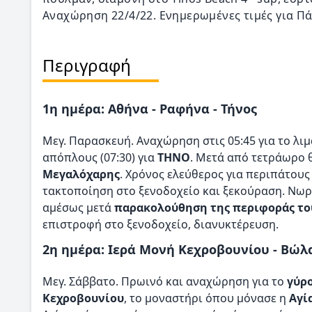
Αναχώρηση 22/4/22. Ενημερωμένες τιμές για Π
Περιγραφή
1η ημέρα: Αθήνα - Ραφήνα - Τήνος
Μεγ. Παρασκευή. Αναχώρηση στις 05:45 για το λιμ
απόπλους (07:30) για
ΤΗΝΟ
. Μετά από τετράωρο 
Μεγαλόχαρης
. Χρόνος ελεύθερος για περιπάτους
τακτοποίηση στο ξενοδοχείο και ξεκούραση. Νωρί
αμέσως μετά
παρακολούθηση της περιφοράς του
επιστροφή στο ξενοδοχείο, διανυκτέρευση.
2η ημέρα: Ιερά Μονή Κεχροβουνίου - Βώλ
Μεγ. Σάββατο. Πρωινό και αναχώρηση για το
γύρο
Κεχροβουνίου
, το μοναστήρι όπου μόνασε η
Αγί