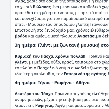
Αγίας, χάρις στο όραμα της οποίας έγινε η εύρεσ
το χωριό
Βώλακας
, ένα μεσαιωνικό καθολικό χωρ
οροπέδιο στη μέση του νησιού, με αρκετά από τα
και συνεχίζουμε για τον παραδοσιακό οικισμό το
σπίτι - Μουσείο του σπουδαίου γλύπτη Γιαννούλη
Επιστροφή στο ξενοδοχείο μας, χρόνος ελεύθερ
βράδυ
και αμέσως μετά πλούσιο
Αναστάσιμο δε
3η ημέρα: Γλέντι με ζωντανή μουσική στο
Κυριακή του Πάσχα. Χρόνια πολλά!!!
Πρωινό και
γλέντι
με μεζέδες, ούζο, κρασί, τσίπουρο στο χώ
το πλούσιο Πασχαλινό γεύμα συνοδεία ζωντανής
ιδιαίτερη ακολουθία, τον
Εσπερινό της αγάπης
.
4η ημέρα: Τήνος - Ραφήνα - Αθήνα
Δευτέρα του Πάσχα
. Πρωινό και χρόνος ελεύθερ
αναμνηστικών, μέχρι την επιβίβαση μας στο πλοίο
λιμάνι της
Ραφήνας
. 'Αφιξη και μεταφορά στην Α