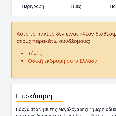
Περιγραφή
Τιμές
Πα
Αυτό το πακέτο δεν είναι πλέον διαθέσι
στους παρακάτω συνδέσμους:
Τήνος
Οδική εκδρομή στην Ελλάδα
Επισκόπηση
Πάσχα στο νησί της Μεγαλόχαρης! 4ήμερη οδικ
πούλμαν, διαμονή στο Tinos Beach 4* sup, εορτ