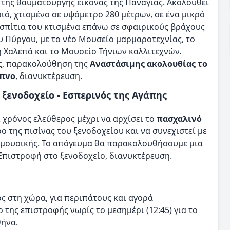
η της θαυματουργής εικόνας της Παναγίας. Ακολουθεί
ιό, χτισμένο σε υψόμετρο 280 μέτρων, σε ένα μικρό
 σπίτια του κτισμένα επάνω σε σφαιρικούς βράχους
υ Πύργου, με το νέο Μουσείο μαρμαροτεχνίας, το
 Χαλεπά και το Μουσείο Τήνιων καλλιτεχνών.
ος, παρακολούθηση της
Αναστάσιμης ακολουθίας το
ίπνο
, διανυκτέρευση.
 ξενοδοχείο - Εσπερινός της Αγάπης
 χρόνος ελεύθερος μέχρι να αρχίσει το
πασχαλινό
ρο της πισίνας του ξενοδοχείου και να συνεχιστεί με
 μουσικής. Το απόγευμα θα παρακολουθήσουμε μια
 Επιστροφή στο ξενοδοχείο, διανυκτέρευση.
ος στη χώρα, για περιπάτους και αγορά
 της επιστροφής νωρίς το μεσημέρι (12:45) για το
θήνα.