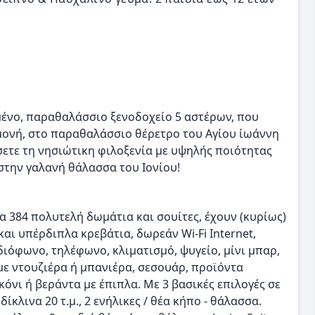
μένο, παραθαλάσσιο ξενοδοχείο 5 αστέρων, που
αμονή, στο παραθαλάσσιο θέρετρο του Αγίου ίωάννη
ετε τη νησιώτικη φιλοξενία με υψηλής ποιότητας
 στην γαλανή θάλασσα του Ιονίου!
α 384 πολυτελή δωμάτια και σουίτες, έχουν (κυρίως)
αι υπέρδιπλα κρεβάτια, δωρεάν Wi-Fi Internet,
ιόφωνο, τηλέφωνο, κλιματισμό, ψυγείο, μίνι μπαρ,
 με ντουζιέρα ή μπανιέρα, σεσουάρ, προϊόντα
όνι ή βεράντα με έπιπλα. Με 3 βασικές επιλογές σε
ίκλινα 20 τ.μ., 2 ενήλικες / θέα κήπο - θάλασσα.