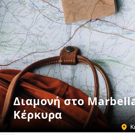
Διαμονή στο Marbella
Κέρκυρα
Κ