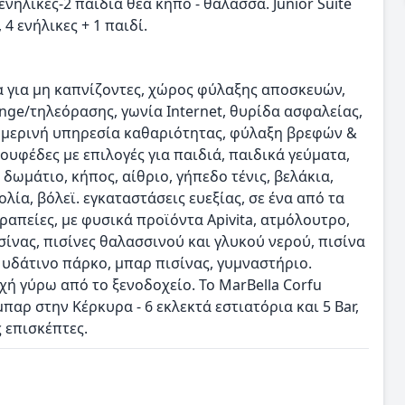
 ενήλικες-2 παιδιά θέα κήπο - θάλασσα. Junior Suite
 4 ενήλικες + 1 παιδί.
α για μη καπνίζοντες, χώρος φύλαξης αποσκευών,
nge/τηλεόρασης, γωνία Ιnternet, θυρίδα ασφαλείας,
ημερινή υπηρεσία καθαριότητας, φύλαξη βρεφών &
ουφέδες με επιλογές για παιδιά, παιδικά γεύματα,
δωμάτιο, κήπος, αίθριο, γήπεδο τένις, βελάκια,
λία, βόλεϊ. εγκαταστάσεις ευεξίας, σε ένα από τα
ραπείες, με φυσικά προϊόντα Apivita, ατμόλουτρο,
σίνας, πισίνες θαλασσινού και γλυκού νερού, πισίνα
 υδάτινο πάρκο, μπαρ πισίνας, γυμναστήριο.
ή γύρω από το ξενοδοχείο. Το MarBella Corfu
παρ στην Κέρκυρα - 6 εκλεκτά εστιατόρια και 5 Βar,
 επισκέπτες.