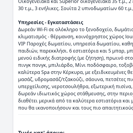
Οικογενειακά και Superior οικογενειακά 35 τ.μ., 2
30 τ.μ., 3 ενήλικες. Σουίτα 2 υπνοδωματίων 60 τ.μ.,
Υπηρεσίες - Εγκαταστάσεις
Δωρεάν Wi-Fi σε ολόκληρο το ξενοδοχείο, δωμάτι
κλιματισμός - θέρμανση, κοινόχρηστος χώρος lou
VIP Παροχές δωματίου, υπηρεσία δωματίου, καθ
παιδιών, παρεκκλήσι. 6 εστιατόρια και 5 μπαρ, μπ
μενού ειδικής διατροφής (με ζήτηση), πρωινό στο 
πινγκ πονγκ, μπιλιάρδο, Μίνι ποδόσφαιρο, τοξοβο
καλύτερα Spa στην Κέρκυρα, με εξειδικευμένες θε
μασάζ, υδρομασάζ/τζακούζι, σάουνα, πετσέτες πι
υπερχείλισης, νεροτσουλήθρα, εξωτερική πισίνα,
δωρεάν ιδιωτικός χώρος στάθμευσης, στην περιοχ
διαθέτει μερικά από τα καλύτερα εστιατόρια και μ
που θα ικανοποιήσουν και τους πιο απαιτητικούς
Τιμές κατ' άτομο: