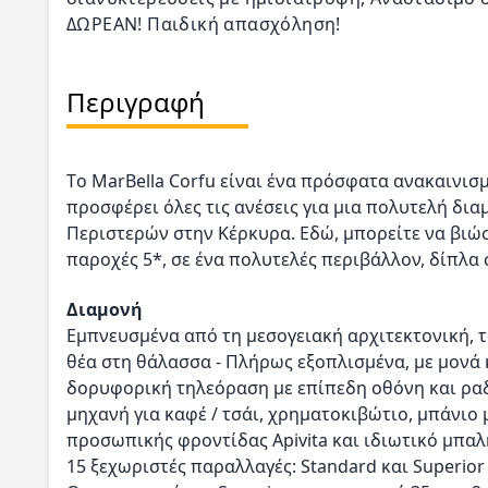
ΔΩΡΕΑΝ! Παιδική απασχόληση!
Περιγραφή
Tο MarBella Corfu είναι ένα πρόσφατα ανακαινισ
προσφέρει όλες τις ανέσεις για μια πολυτελή δι
Περιστερών στην Κέρκυρα. Εδώ, μπορείτε να βιώσ
παροχές 5*, σε ένα πολυτελές περιβάλλον, δίπλα
Διαμονή
Εμπνευσμένα από τη μεσογειακή αρχιτεκτονική, τ
θέα στη θάλασσα - Πλήρως εξοπλισμένα, με μονά κ
δορυφορική τηλεόραση με επίπεδη οθόνη και ραδ
μηχανή για καφέ / τσάι, χρηματοκιβώτιο, μπάνιο
προσωπικής φροντίδας Apivita και ιδιωτικό μπαλκ
15 ξεχωριστές παραλλαγές: Standard και Superior δ