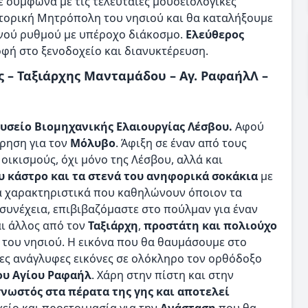
 σύμφωνα με τις τελευταίες μουσειολογικές
ιστορική Μητρόπολη του νησιού και θα καταλήξουμε
ινού ρυθμού με υπέροχο διάκοσμο.
Ελεύθερος
οφή στο ξενοδοχείο και διανυκτέρευση.
ς – Ταξιάρχης Μανταμάδου – Αγ. ΡαφαήλΛ –
υσείο Βιομηχανικής Ελαιουργίας Λέσβου.
Αφού
ρηση για τον
Μόλυβο
. Άφιξη σε έναν από τους
ικισμούς, όχι μόνο της Λέσβου, αλλά και
 κάστρο και τα στενά του ανηφορικά σοκάκια
με
τα χαρακτηριστικά που καθηλώνουν όποιον τα
 συνέχεια, επιβιβαζόμαστε στο πούλμαν για έναν
αι άλλος από τον
Ταξιάρχη
,
προστάτη και πολιούχο
του νησιού. Η εικόνα που θα θαυμάσουμε στο
τες ανάγλυφες εικόνες σε ολόκληρο τον ορθόδοξο
υ Αγίου Ραφαήλ
. Χάρη στην πίστη και στην
γνωστός στα πέρατα της γης και αποτελεί