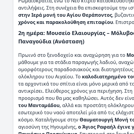
Ρωμαιοκρατία, ενώ το Νέο κτίριο κατασκευάστηκε
αντιλήψεις. Στη συνέχεια θα επισκεφτούμε την 
στην Ιερά μονή του Αγίου Θεράποντος
, βυζαντ
χρόνος και παρακολούθηση επιταφίου
. Επιστρ
2η ημέρα: Μουσείο Ελαιουργίας – Μόλυβο
Παναγούδια (Ανάσταση)
Πρωινό στο ξενοδοχείο και αναχώρηση για το
Μο
μάθουμε για τα στάδια παραγωγής λαδιού, αναχώ
ομορφότερους παραδοσιακούς και διατηρητέους ο
ολόκληρου του Αιγαίου. Το
καλοδιατηρημένο του
τα αρχοντικά του σπίτια είναι μόνο μερικά από 
αντικρίσει. Eλεύθερος χρόνος για περιήγηση. Στη
προορισμό που θα μας καθηλώσει. Αυτός δεν είν
του Μανταμάδου,
αλλά και προστάτη ολόκληρου 
εσωτερικό του ναού αποτελεί μία από τις ελάχισ
κόσμο. Καταλήγουμε στην
Θαυματουργή Μονή το
αγιοσύνη της Ηγουμένης,
ο Άγιος Ραφαήλ έγινε 