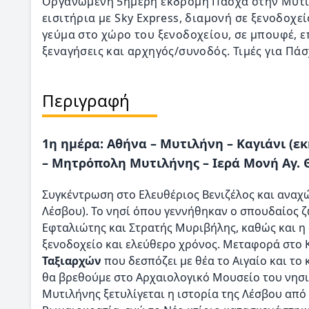
Οργανωμένη 5ήμερη εκδρομή Πάσχα στην Μυτιλ
εισιτήρια με Sky Express, διαμονή σε ξενοδοχε
γεύμα στο χώρο του ξενοδοχείου, σε μπουφέ, επ
ξεναγήσεις και αρχηγός/συνοδός. Τιμές για Πάσ
Περιγραφή
1η ημέρα: Αθήνα – Μυτιλήνη – Καγιάνι (ε
– Μητρόπολη Μυτιλήνης – Ιερά Μονή Αγ. 
Συγκέντρωση στο Ελευθέριος Βενιζέλος και αναχ
Λέσβου). Το νησί όπου γεννήθηκαν ο σπουδαίος 
Εφταλιώτης και Στρατής Μυριβήλης, καθώς και η
ξενοδοχείο και ελεύθερο χρόνος. Μεταφορά στο 
Ταξιαρχών
που δεσπόζει με θέα το Αιγαίο και το
θα βρεθούμε στο Αρχαιολογικό Μουσείο του νησι
Μυτιλήνης ξετυλίγεται η ιστορία της Λέσβου από