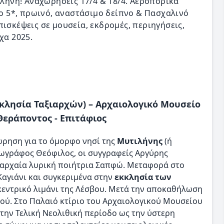
ήνη! Αναχωρήσεις 17/4 & 18/4. Αεροπορικά
ίο 5*, πρωινό, αναστάσιμο δείπνο & Πασχαλινό
ισκέψεις σε μουσεία, εκδρομές, περιηγήσεις,
χα 2025.
κκλησία Ταξιαρχών) – Αρχαιολογικό Μουσείο
Θεράποντος - Επιτάφιος
ώρηση για το όμορφο νησί της
Μυτιλήνης
(ή
ζωγράφος Θεόφιλος, οι συγγραφείς Αργύρης
 αρχαία λυρική ποιήτρια Σαπφώ. Μεταφορά στο
Καγιάνι και συγκεριμένα στην
εκκλησία των
 κεντρικό λιμάνι της Λέσβου. Μετά την αποκαθήλωση
ού. Στο Παλαιό κτίριο του Αρχαιολογικού Μουσείου
 την Τελική Νεολιθική περίοδο ως την ύστερη