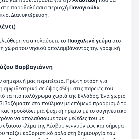
χείο και προετοιμασία για την
Ανάσταση
που θα
, στη παραθαλάσσια περιοχή
Παναγιούδα
.
πνο. Διανυκτέρευση.
λέντι)
 ελεύθερη να απολαύσετε το
Πασχαλινό γεύμα
στο
στη χώρα του νησιού απολαμβάνοντας την γραφική
Ούζου Βαρβαγιάννη
ν σημερινή μας περιπέτεια. Πρώτη στάση για
νη αμφιθεατρικά σε ύψος 450μ. στις παρειές του
πό τα πιο πολύχρωμα χωριά της Ελλάδος. Ένα χωριό
ιβιβαζόμαστε στο πούλμαν με επόμενό προορισμό το
ς και προσδίδει μια ψυχική ηρεμία με το σαγηνευτικό
 χρόνο να απολαύσουμε τους μεζέδες του με
ο εξαίσιο κλίμα της Λέσβου γεννούν έως και σήμερα
ου παίζει καθοριστικό ρόλο στη δημιουργία του