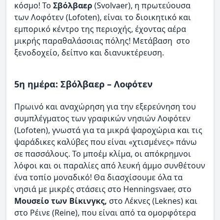
κόσμο! Το
Σβόλβαερ
(Svolvaer), η πρωτεύουσα
των Λοφότεν (Lofoten), είναι το διοικητικό και
εμπορικό κέντρο της περιοχής, έχοντας αέρα
μικρής παραθαλάσσιας πόλης! Μετάβαση στο
ξενοδοχείο, δείπνο και διανυκτέρευση.
5η ημέρα: Σβόλβαερ – Λοφότεν
Πρωινό και αναχώρηση για την εξερεύνηση του
συμπλέγματος των γραφικών νησιών Λοφότεν
(Lofoten), γνωστά για τα μικρά ψαροχώρια και τις
ψαράδικες καλύβες που είναι «χτισμένες» πάνω
σε πασσάλους. Το μποέμ κλίμα, οι απόκρημνοι
λόφοι και οι παραλίες από λευκή άμμο συνθέτουν
ένα τοπίο μοναδικό! Θα διασχίσουμε όλα τα
νησιά με μικρές στάσεις στο Henningsvaer, στο
Μουσείο των Βίκινγκς,
στο Λέκνες (Leknes) και
στο Ρέινε (Reine), που είναι από τα ομορφότερα