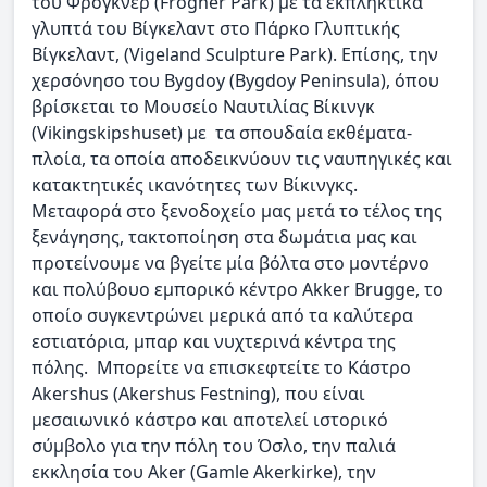
του Φρόγκνερ (Frogner Park) με τα εκπληκτικά
γλυπτά του Βίγκελαντ στο Πάρκο Γλυπτικής
Βίγκελαντ, (Vigeland Sculpture Park). Επίσης, την
χερσόνησο του Bygdoy (Bygdoy Peninsula), όπου
βρίσκεται το Μουσείο Ναυτιλίας Βίκινγκ
(Vikingskipshuset) με τα σπουδαία εκθέματα-
πλοία, τα οποία αποδεικνύουν τις ναυπηγικές και
κατακτητικές ικανότητες των Βίκινγκς.
Μεταφορά στο ξενοδοχείο μας μετά το τέλος της
ξενάγησης, τακτοποίηση στα δωμάτια μας και
προτείνουμε να βγείτε μία βόλτα στο μοντέρνο
και πολύβουο εμπορικό κέντρο Akker Brugge, το
οποίο συγκεντρώνει μερικά από τα καλύτερα
εστιατόρια, μπαρ και νυχτερινά κέντρα της
πόλης. Μπορείτε να επισκεφτείτε το Κάστρο
Akershus (Akershus Festning), που είναι
μεσαιωνικό κάστρο και αποτελεί ιστορικό
σύμβολο για την πόλη του Όσλο, την παλιά
εκκλησία του Aker (Gamle Akerkirke), την