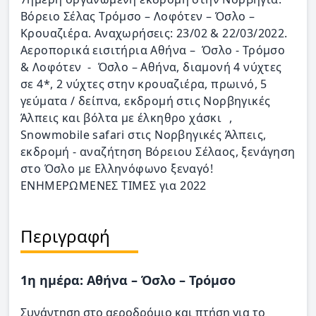
Βόρειο Σέλας Τρόμσο – Λοφότεν – Όσλο –
Κρουαζιέρα. Αναχωρήσεις: 23/02 & 22/03/2022.
Αεροπορικά εισιτήρια Αθήνα – Όσλο - Τρόμσο
& Λοφότεν - Όσλο – Αθήνα, διαμονή 4 νύχτες
σε 4*, 2 νύχτες στην κρουαζιέρα, πρωινό, 5
γεύματα / δείπνα, εκδρομή στις Νορβηγικές
Άλπεις και βόλτα με έλκηθρο χάσκι ,
Snowmobile safari στις Νορβηγικές Άλπεις,
εκδρομή - αναζήτηση Βόρειου Σέλαoς, ξενάγηση
στο Όσλο με Ελληνόφωνο ξεναγό!
ΕΝΗΜΕΡΩΜΕΝΕΣ ΤΙΜΕΣ για 2022
Περιγραφή
1η ημέρα: Αθήνα – Όσλο – Τρόμσο
Συνάντηση στο αεροδρόμιο και πτήση για το