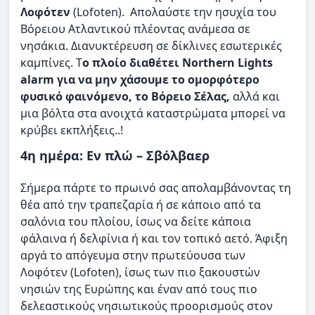
Λοφότεν
(Lofoten). Απολαύστε την ησυχία του
Βόρειου Ατλαντικού πλέοντας ανάμεσα σε
νησάκια. Διανυκτέρευση σε δίκλινες εσωτερικές
καμπίνες. Τ
ο πλοίο διαθέτει Northern Lights
alarm για να μην χάσουμε το ομορφότερο
φυσικό φαινόμενο, το Βόρειο Σέλας,
αλλά και
μια βόλτα στα ανοιχτά καταστρώματα μπορεί να
κρύβει εκπλήξεις..!
4η ημέρα: Εν πλώ – Σβόλβαερ
Σήμερα πάρτε το πρωινό σας απολαμβάνοντας τη
θέα από την τραπεζαρία ή σε κάποιο από τα
σαλόνια του πλοίου, ίσως να δείτε κάποια
φάλαινα ή δελφίνια ή και τον τοπικό αετό. Άφιξη
αργά το απόγευμα στην πρωτεύουσα των
Λοφότεν (Lofoten), ίσως των πιο ξακουστών
νησιών της Ευρώπης και έναν από τους πιο
δελεαστικούς νησιωτικούς προορισμούς στον