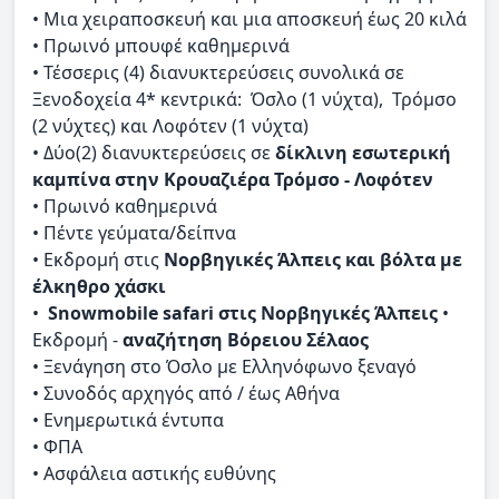
• Μια χειραποσκευή και μια αποσκευή έως 20 κιλά
• Πρωινό μπουφέ καθημερινά
• Τέσσερις (4) διανυκτερεύσεις συνολικά σε
Ξενοδοχεία 4* κεντρικά: Όσλο (1 νύχτα), Τρόμσο
(2 νύχτες) και Λοφότεν (1 νύχτα)
• Δύο(2) διανυκτερεύσεις σε
δίκλινη εσωτερική
καμπίνα στην Κρουαζιέρα Τρόμσο - Λοφότεν
• Πρωινό καθημερινά
• Πέντε γεύματα/δείπνα
• Εκδρομή στις
Νορβηγικές Άλπεις και βόλτα με
έλκηθρο χάσκι
•
Snowmobile safari στις Νορβηγικές Άλπεις
•
Εκδρομή -
αναζήτηση Βόρειου Σέλαoς
• Ξενάγηση στο Όσλο με Ελληνόφωνο ξεναγό
• Συνοδός αρχηγός από / έως Αθήνα
• Ενημερωτικά έντυπα
• ΦΠΑ
• Ασφάλεια αστικής ευθύνης