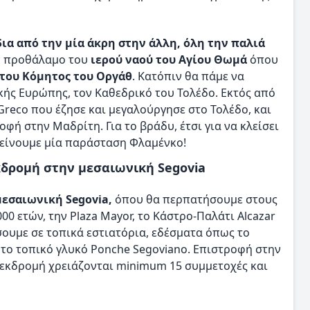
ια από την μία άκρη στην άλλη, όλη την παλιά
ον προθάλαμο του
ιερού ναού του Αγίου Θωμά
όπου
 του Κόμητος του Οργάθ
. Κατόπιν θα πάμε να
κής Ευρώπης, τον Καθεδρικό του Τολέδο. Εκτός από
Greco που έζησε και μεγαλούργησε στο Τολέδο, και
ή στην Μαδρίτη. Για το βράδυ, έτσι για να κλείσει
τείνουμε μία παράσταση Φλαμένκο!
κδρομή στην μεσαιωνική Segovia
μεσαιωνική Segovia,
όπου θα περπατήσουμε στους
0 ετών, την Plaza Mayor, το Κάστρο-Παλάτι Alcazar
σουμε σε τοπικά εστιατόρια, εδέσματα όπως το
ε το τοπικό γλυκό Ponche Segoviano. Επιστροφή στην
 εκδρομή χρειάζονται minimum 15 συμμετοχές και