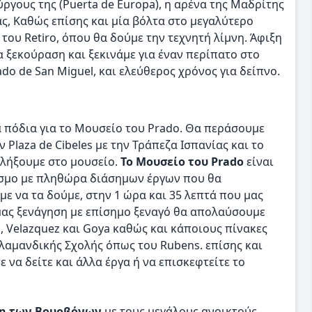
ύργους της (Puerta de Europa), η αρένα της Μαδρίτης
ρας, Καθώς επίσης και μία βόλτα στο μεγαλύτερο
του Retiro, όπου θα δούμε την τεχνητή λίμνη. Άφιξη
α ξεκούραση και ξεκινάμε για έναν περίπατο στο
ado de San Miguel, και ελεύθερος χρόνος για δείπνο.
 πόδια για το Μουσείο του Prado. Θα περάσουμε
ν Plaza de Cibeles με την Τράπεζα Ισπανίας και το
ταλήξουμε στο μουσείο.
Το Μουσείο του Prado
είναι
όσμο με πληθώρα διάσημων έργων που θα
ε να τα δούμε, στην 1 ώρα και 35 λεπτά που μας
μας ξενάγηση με επίσημο ξεναγό θα απολαύσουμε
, Velazquez και Goya καθώς και κάποιους πίνακες
Φλαμανδικής Σχολής όπως του Rubens. επίσης και
 να δείτε και άλλα έργα ή να επισκεφτείτε το
η των Βουρβόνων
με τους μεγάλους ανοικτούς