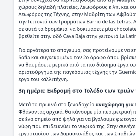
χώρους δηλαδή πλατείες, λεωφόρους κ.λπ. και σ
Λεωφόρος της Τέχνης, στην Μαδρίτη των Αψβούργ
την Γειτονιά των Γραμμάτων Barrio de las Letras. 
σε αυτά τα δρομάκια, να δοκιμάσετε μία chocolate
βρεθείτε στην οδό Cava Baja στην γειτονιά La Lati
Για αργότερα το απόγευμα, σας προτείνουμε να επ
Sofia και συγκεκριμένα τον 2ο όροφο όπου βρίσκε
να θαυμάσετε μερικά από τα πιο διάσημα έργα των 
αριστούργημα της παγκόσμιας τέχνης την Guernic
έργα του καλλιτέχνη.
3η ημέρα: Εκδρομή στο Τολέδο των τριών
Μετά το πρωινό στο ξενοδοχείο
αναχώρηση για 
Φθάνοντας αρχικά, θα κάνουμε μία περιμετρική 
σε ένα σημείο από ψηλά για να βγάλουμε φωτογρα
νύφη που επιδεικνύει το νυφικό της. Στην συνέ
εργοστασίου των Δαμασκινάδος και των Σπαθιών 