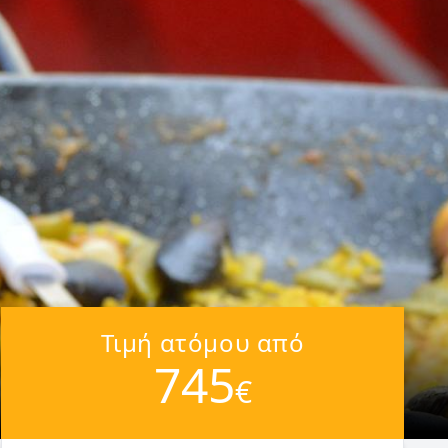
Τιμή ατόμου από
745
€