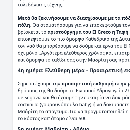
τολεδάνικης τέχνης.
Μετά θα ξεκινήσουμε να διασχίσουμε με τα πόδ
πόλη
. Θα σταματήσουμε για να επισκεφτούμε τ
βρίσκεται το
αριστούργημα του El Greco η Ταφή
επισκεφτούμε το πιο όμορφο Καθεδρικό της Δυτι
τον ναό θα μπορέσουμε να δούμε και έργα του El 
όχι μόνο…Αργότερα ελεύθερος χρόνος και επιστροφ
και όμορφα το ταξίδι σας στην Μαδρίτη σας προ
4η ημέρα: Ελεύθερη μέρα - Προαιρετική ε
Σήμερα έχουμε την
προαιρετική εκδρομή στην 
δρόμους της θα δούμε το Ρωμαϊκό Υδραγωγείο 2.00
de Segovia και θα έχουμε την ευκαιρία να δοκιμά
cochinillo (γουρουνόπουλο baby) ή να δοκιμάσετ
Μαδρίτη το απόγευμα. Για να πραγματοποιηθεί η
το κόστος κατ’ άτομο είναι 50€.
5η ημέρα: Μαδρίτη - Αθήνα