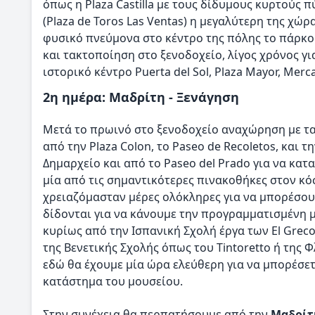
όπως η Plaza Castilla με τους δίδυμους κυρτούς π
(Plaza de Toros Las Ventas) η μεγαλύτερη της χώ
φυσικό πνεύμονα στο κέντρο της πόλης το πάρκο 
και τακτοποίηση στο ξενοδοχείο, λίγος χρόνος γι
ιστορικό κέντρο Puerta del Sol, Plaza Mayor, Merc
2η ημέρα: Μαδρίτη - Ξενάγηση
Μετά το πρωινό στο ξενοδοχείο αναχώρηση με τα
από την Plaza Colon, το Paseo de Recoletos, και τη
Δημαρχείο και από το Paseo del Prado για να κα
μία από τις σημαντικότερες πινακοθήκες στον κ
χρειαζόμασταν μέρες ολόκληρες για να μπορέσουμ
δίδονται για να κάνουμε την προγραμματισμένη 
κυρίως από την Ισπανική Σχολή έργα των El Greco
της Βενετικής Σχολής όπως του Tintoretto ή της 
εδώ θα έχουμε μία ώρα ελεύθερη για να μπορέσετε
κατάστημα του μουσείου.
Στην συνέχεια θα περπατήσουμε από την
Μαδρίτ