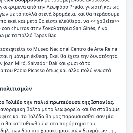
υγκεκριμένα από την Λεωφόρο Prado, γνωστή και ως
ων με τα πολλά στενά δρομάκια, και θα περάσουμε
Από εκεί και μετά θα είστε ελεύθεροι να << χαθείτε>>
 con churros στην Σοκαλατερία San Ginés, ή να
na με τα πολλά Tapas Bar.
ισκεφτείτε το Museo Nacional Centro de Arte Reina
ται η μόνιμη έκθεση. Εκεί θα έχετε την δυνατότητα
Joan Miró, Salvador Dalí και φυσικά το
a του Pablo Picasso όπως και άλλα πολύ γνωστά
 πολιτισμών
το Τολέδο την παλιά πρωτεύουσα της Ισπανίας
.
πανοραμική βόλτα με το λεωφορείο και θα σταθούμε
φίες και το Τολέδο θα μας παρουσιασθεί σαν μία
χεια θα κατευθυνθούμε στο παράρτημα του
δηλ. των δύο πιο χαρακτηριστικών δειγμάτων της