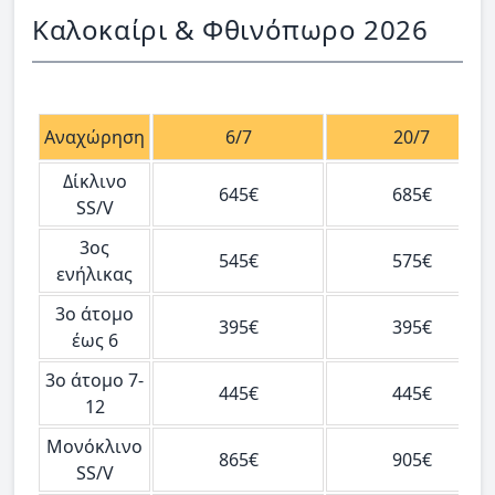
Καλοκαίρι & Φθινόπωρο 2026
Αναχώρηση
6/7
20/7
Δίκλινο
645€
685€
SS/V
3ος
545€
575€
ενήλικας
3ο άτομο
395€
395€
έως 6
3ο άτομο 7-
445€
445€
12
Μονόκλινο
865€
905€
SS/V