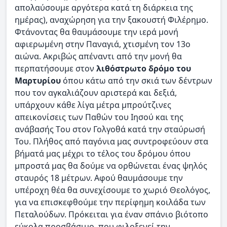
απολαύσουμε αργότερα κατά τη διάρκεια της
ημέρας), αναχώρηση για την ξακουστή Φιλέρημο.
Φτάνοντας θα θαυμάσουμε την ιερά μονή
αφιερωμένη στην Παναγιά, χτισμένη τον 13ο
αιώνα. Ακριβώς απέναντι από την μονή θα
περπατήσουμε στον
λιθόστρωτο δρόμο του
Μαρτυρίου
όπου κάτω από την σκιά των δέντρων
που τον αγκαλιάζουν αριστερά και δεξιά,
υπάρχουν κάθε λίγα μέτρα μπρούτζινες
απεικονίσεις των Παθών του Ιησού και της
ανάβασής Tου στον Γολγοθά κατά την σταύρωσή
Του. Πλήθος από παγόνια μας συντροφεύουν στα
βήματά μας μέχρι το τέλος του δρόμου όπου
μπροστά μας θα δούμε να ορθώνεται ένας ψηλός
σταυρός 18 μέτρων. Αφού θαυμάσουμε την
υπέροχη θέα θα συνεχίσουμε το χωριό Θεολόγος,
για να επισκεφθούμε την περίφημη κοιλάδα των
Πεταλούδων. Πρόκειται για έναν σπάνιο βιότοπο
εύκολα προσβάσιμο, που φιλοξενεί την