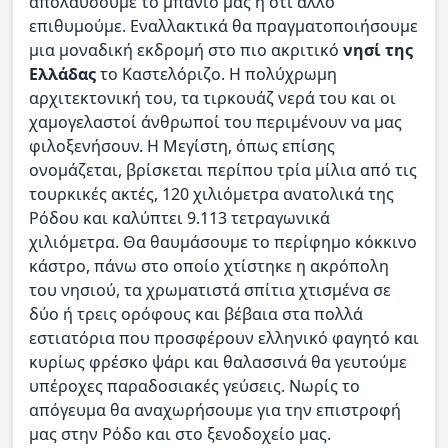
απολαύσουμε το μπάνιο μας ή ότι άλλο
επιθυμούμε. Εναλλακτικά θα πραγματοποιήσουμε
μια μοναδική εκδρομή στο πιο ακριτικό
νησί της
Ελλάδας
το Καστελόριζο. Η πολύχρωμη
αρχιτεκτονική του, τα τιρκουάζ νερά του και οι
χαμογελαστοί άνθρωποί του περιμένουν να μας
φιλοξενήσουν. Η Μεγίστη, όπως επίσης
ονομάζεται, βρίσκεται περίπου τρία μίλια από τις
τουρκικές ακτές, 120 χιλιόμετρα ανατολικά της
Ρόδου και καλύπτει 9.113 τετραγωνικά
χιλιόμετρα. Θα θαυμάσουμε το περίφημο κόκκινο
κάστρο, πάνω στο οποίο χτίστηκε η ακρόπολη
του νησιού, τα χρωματιστά σπίτια χτισμένα σε
δύο ή τρεις ορόφους και βέβαια στα πολλά
εστιατόρια που προσφέρουν ελληνικό φαγητό και
κυρίως φρέσκο ​​ψάρι και θαλασσινά θα γευτούμε
υπέροχες παραδοσιακές γεύσεις. Νωρίς το
απόγευμα θα αναχωρήσουμε για την επιστροφή
μας στην Ρόδο και στο ξενοδοχείο μας.