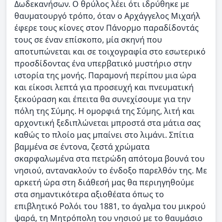
Δωδεκανήσων. Ο θρύλος λέει ότι ιδρύθηκε με
θαυματουργό τρόπο, όταν ο Αρχάγγελος Μιχαήλ
έφερε τους κίονες στον Πάνορμο παραδίδοντάς
τους σε έναν επίσκοπο, μία σκηνή που
αποτυπώνεται και σε τοιχογραφία στο εσωτερικό
προσδίδοντας ένα υπερβατικό μυστήριο στην
ιστορία της μονής. Παραμονή περίπου μια ώρα
και είκοσι λεπτά για προσευχή και πνευματική
ξεκούραση και έπειτα θα συνεχίσουμε για την
πόλη της Σύμης. Η ομορφιά της Σύμης, λιτή και
αρχοντική ξεδιπλώνεται μπροστά στα μάτια σας
καθώς το πλοίο μας μπαίνει στο λιμάνι. Σπίτια
βαμμένα σε έντονα, ζεστά χρώματα
σκαρφαλωμένα στα πετρώδη απότομα βουνά του
νησιού, αντανακλούν το ένδοξο παρελθόν της. Με
αρκετή ώρα στη διάθεσή μας θα περιηγηθούμε
στα σημαντικότερα αξιοθέατα όπως το
επιβλητικό Ρολόι του 1881, το άγαλμα του μικρού
ψαρά, τη Μητρόπολη του νησιού με το θαυμάσιο