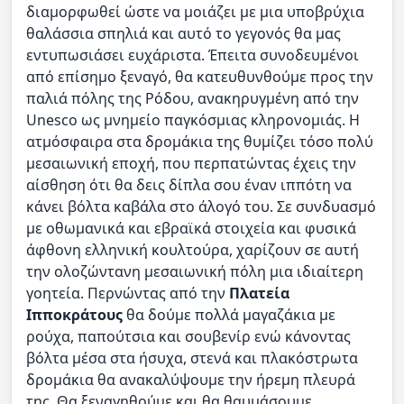
διαμορφωθεί ώστε να μοιάζει με μια υποβρύχια
θαλάσσια σπηλιά και αυτό το γεγονός θα μας
εντυπωσιάσει ευχάριστα. Έπειτα συνοδευμένοι
από επίσημο ξεναγό, θα κατευθυνθούμε προς την
παλιά πόλης της Ρόδου, ανακηρυγμένη από την
Unesco ως μνημείο παγκόσμιας κληρονομιάς. Η
ατμόσφαιρα στα δρομάκια της θυμίζει τόσο πολύ
μεσαιωνική εποχή, που περπατώντας έχεις την
αίσθηση ότι θα δεις δίπλα σου έναν ιππότη να
κάνει βόλτα καβάλα στο άλογό του. Σε συνδυασμό
με οθωμανικά και εβραϊκά στοιχεία και φυσικά
άφθονη ελληνική κουλτούρα, χαρίζουν σε αυτή
την ολοζώντανη μεσαιωνική πόλη μια ιδιαίτερη
γοητεία. Περνώντας από την
Πλατεία
Ιπποκράτους
θα δούμε πολλά μαγαζάκια με
ρούχα, παπούτσια και σουβενίρ ενώ κάνοντας
βόλτα μέσα στα ήσυχα, στενά και πλακόστρωτα
δρομάκια θα ανακαλύψουμε την ήρεμη πλευρά
της. Θα ξεναγηθούμε και θα θαυμάσουμε