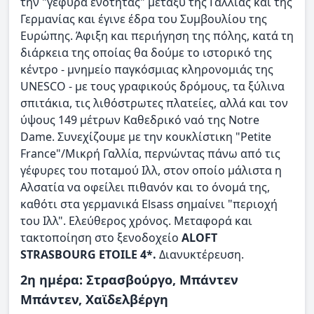
την "γέφυρα ενότητας" μεταξύ της Γαλλίας και της
Γερμανίας και έγινε έδρα του Συμβουλίου της
Ευρώπης. Άφιξη και περιήγηση της πόλης, κατά τη
διάρκεια της οποίας θα δούμε το ιστορικό της
κέντρο - μνημείο παγκόσμιας κληρονομιάς της
UNESCO - με τους γραφικούς δρόμους, τα ξύλινα
σπιτάκια, τις λιθόστρωτες πλατείες, αλλά και τον
ύψους 149 μέτρων Καθεδρικό ναό της Notre
Dame. Συνεχίζουμε με την κουκλίστικη "Petite
France"/Μικρή Γαλλία, περνώντας πάνω από τις
γέφυρες του ποταμού Ιλλ, στον οποίο μάλιστα η
Αλσατία να οφείλει πιθανόν και το όνομά της,
καθότι στα γερμανικά Elsass σημαίνει "περιοχή
του Ιλλ". Ελεύθερος χρόνος. Μεταφορά και
τακτοποίηση στο ξενοδοχείο
ALOFT
STRASBOURG ETOILE 4*.
Διανυκτέρευση.
2η ημέρα: Στρασβούργο, Μπάντεν
Μπάντεν, Χαϊδελβέργη