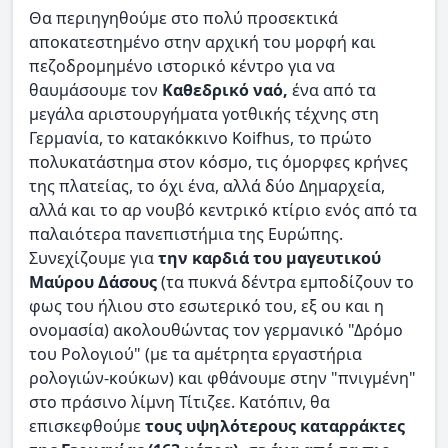
Θα περιηγηθούμε στο πολύ προσεκτικά
αποκατεστημένο στην αρχική του μορφή και
πεζοδρομημένο ιστορικό κέντρο για να
θαυμάσουμε τον
Καθεδρικό ναό,
ένα από τα
μεγάλα αριστουργήματα γοτθικής τέχνης στη
Γερμανία, το κατακόκκινο Koifhus, το πρώτο
πολυκατάστημα στον κόσμο, τις όμορφες κρήνες
της πλατείας, το όχι ένα, αλλά δύο Δημαρχεία,
αλλά και το αρ νουβό κεντρικό κτίριο ενός από τα
παλαιότερα πανεπιστήμια της Ευρώπης.
Συνεχίζουμε για
την καρδιά του μαγευτικού
Μαύρου Δάσους
(τα πυκνά δέντρα εμποδίζουν το
φως του ήλιου στο εσωτερικό του, εξ ου και η
ονομασία) ακολουθώντας τον γερμανικό "Δρόμο
του Ρολογιού" (με τα αμέτρητα εργαστήρια
ρολογιών-κούκων) και φθάνουμε στην "πνιγμένη"
στο πράσινο λίμνη Τίτιζεε. Κατόπιν, θα
επισκεφθούμε
τους υψηλότερους καταρράκτες