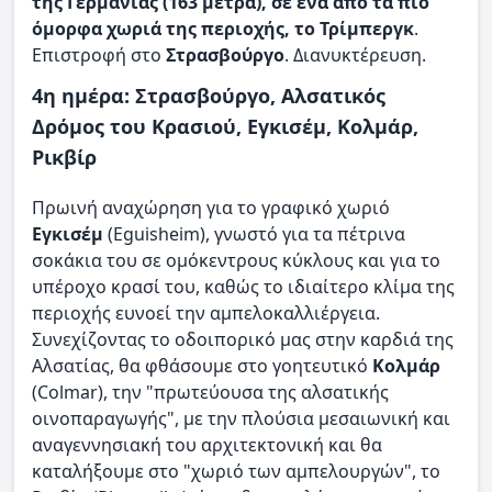
της Γερμανίας (163 μέτρα), σε ένα από τα πιο
όμορφα χωριά της περιοχής, το Τρίμπεργκ
.
Επιστροφή στο
Στρασβούργο
. Διανυκτέρευση.
4η ημέρα: Στρασβούργο, Αλσατικός
Δρόμος του Κρασιού, Εγκισέμ, Κολμάρ,
Ρικβίρ
Πρωινή αναχώρηση για το γραφικό χωριό
Εγκισέμ
(Eguisheim), γνωστό για τα πέτρινα
σοκάκια του σε ομόκεντρους κύκλους και για το
υπέροχο κρασί του, καθώς το ιδιαίτερο κλίμα της
περιοχής ευνοεί την αμπελοκαλλιέργεια.
Συνεχίζοντας το οδοιπορικό μας στην καρδιά της
Αλσατίας, θα φθάσουμε στο γοητευτικό
Κολμάρ
(Colmar), την "πρωτεύουσα της αλσατικής
οινοπαραγωγής", με την πλούσια μεσαιωνική και
αναγεννησιακή του αρχιτεκτονική και θα
καταλήξουμε στο "χωριό των αμπελουργών", το