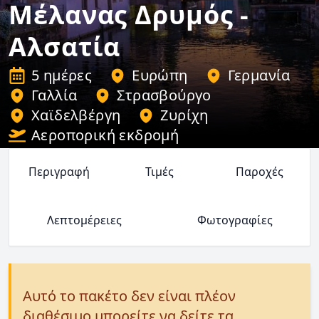
Μέλανας Δρυμός -
Αλσατία
5 ημέρες
Ευρώπη
Γερμανία
Γαλλία
Στρασβούργο
Χαϊδελβέργη
Ζυρίχη
Αεροπορική εκδρομή
Περιγραφή
Τιμές
Παροχές
Λεπτομέρειες
Φωτογραφίες
Αυτό το πακέτο δεν είναι πλέον
διαθέσιμο μπορείτε να δείτε τα