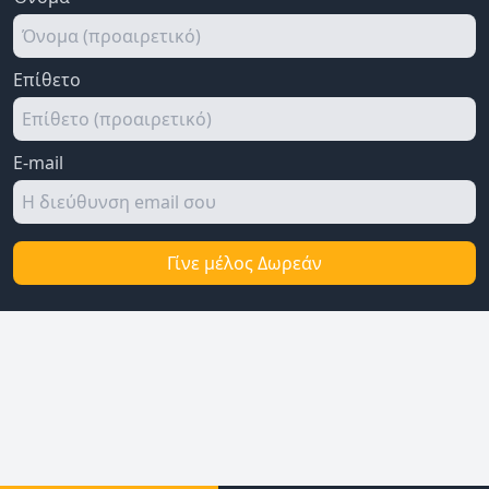
Επίθετο
E-mail
Γίνε μέλος Δωρεάν