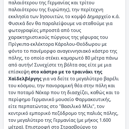
παλαιότερου της Γερμανίας και τρίτου
παλαιότερου της Ευρώπης), την περίτεχνη
εκκλησία των Ιησουιτών, το κομψό Δημαρχείο κ.ά.
Φυσικά δεν θα παραλείψουμε να σταθούμε για
φωτογραφίες μπροστά από τους
χαρακτηριστικούς πύργους της γέφυρας του
Πρίγκιπα-εκλέκτορα Κάρολου-Θεόδωρου με
φόντο το πανέμορφο αναγεννησιακό κάστρο της
πόλης, το οποίο στέκει καμαρωτό 80 μέτρα πάνω
από αυτήν! Συνεχίστε τη βόλτα σας είτε με μια
επίσκεψη
στο κάστρο με το τραινάκι της
Χαϊδελβέργης
για να δείτε το μεγαλύτερο βαρέλι
του κόσμου, την πανοραμική θέα στην πόλη και
τον ποταμό Νέκαρ που τη διασχίζει, καθώς και το
περίφημο Γερμανικό μουσείο Φαρμακευτικής,
είτε περπατώντας στο "Βασιλικό Μίλι", τον
κεντρικό εμπορικό πεζόδρομο της παλιάς πόλης,
τον μεγαλύτερο της Γερμανίας (με μήκος 1.600
μέτρα). Επιστροφή στο Στρασβούργο το