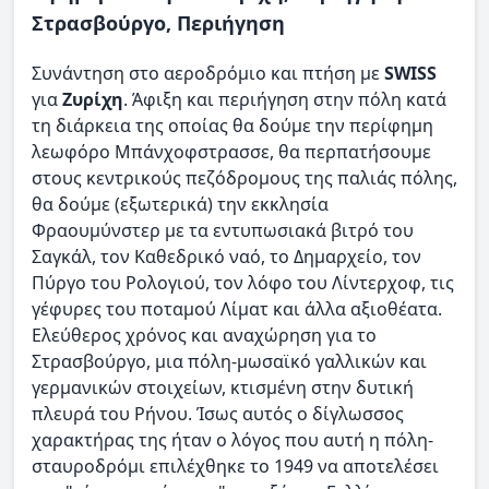
Στρασβούργο, Περιήγηση
Συνάντηση στο αεροδρόμιο και πτήση με
SWISS
για
Ζυρίχη
. Άφιξη και περιήγηση στην πόλη κατά
τη διάρκεια της οποίας θα δούμε την περίφημη
λεωφόρο Μπάνχοφστρασσε, θα περπατήσουμε
στους κεντρικούς πεζόδρομους της παλιάς πόλης,
θα δούμε (εξωτερικά) την εκκλησία
Φραουμύνστερ με τα εντυπωσιακά βιτρό του
Σαγκάλ, τον Καθεδρικό ναό, το Δημαρχείο, τον
Πύργο του Ρολογιού, τον λόφο του Λίντερχοφ, τις
γέφυρες του ποταμού Λίματ και άλλα αξιοθέατα.
Ελεύθερος χρόνος και αναχώρηση για το
Στρασβούργο, μια πόλη-μωσαϊκό γαλλικών και
γερμανικών στοιχείων, κτισμένη στην δυτική
πλευρά του Ρήνου. Ίσως αυτός ο δίγλωσσος
χαρακτήρας της ήταν ο λόγος που αυτή η πόλη-
σταυροδρόμι επιλέχθηκε το 1949 να αποτελέσει