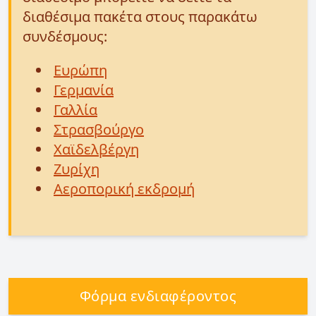
διαθέσιμα πακέτα στους παρακάτω
συνδέσμους:
Ευρώπη
Γερμανία
Γαλλία
Στρασβούργο
Χαϊδελβέργη
Ζυρίχη
Αεροπορική εκδρομή
Φόρμα ενδιαφέροντος