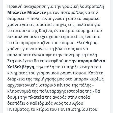
Πρωινή αναχώρηση για την γραφική λουτρόπολη
Μπάντεν Μπάντεν
με τον ποταμό Όος να την
διαρρέει. Η πόλη είναι γνωστή από τα ρωμαϊκά
χρόνια για τις ιαματικές πηγές της, αλλά και για
το ιστορικό της Καζίνο, ένα κτίριο-κόσμημα που
δικαιολογημένα έχει χαρακτηριστεί ως ένα από
τα πιο όμορφα καζίνο του κόσμου. Ελεύθερος
χρόνος για να κάνετε τη βόλτα σας και να
απολαύσετε έναν καφέ στην πανέμορφη πόλη.
Στη συνέχεια θα επισκεφθούμε
την παραμυθένια
Χαϊδελβέργη
, την πόλη που υπήρξε κέντρο του
κινήματος του γερμανικού ρομαντισμού. Κατά τη
διάρκεια της περιήγησής μας στο μπαρόκ κυρίως
αρχιτεκτονικής ιστορικό κέντρο της πόλης -
κληρονομιά της πολυτάραχης ιστορίας της - θα
δούμε την πλατεία της αγοράς στην οποία
δεσπόζει ο Καθεδρικός ναός του Αγίου
Πνεύματος, τα κτίρια του Πανεπιστημίου (του