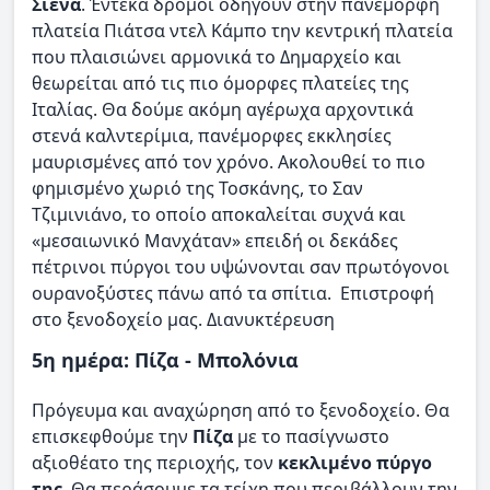
Σιένα
. Έντεκα δρόμοι οδηγούν στην πανέμορφη
πλατεία Πιάτσα ντελ Κάμπο την κεντρική πλατεία
που πλαισιώνει αρμονικά το Δημαρχείο και
θεωρείται από τις πιο όμορφες πλατείες της
Ιταλίας. Θα δούμε ακόμη αγέρωχα αρχοντικά
στενά καλντερίμια, πανέμορφες εκκλησίες
μαυρισμένες από τον χρόνο. Ακολουθεί το πιο
φημισμένο χωριό της Τοσκάνης, το Σαν
Τζιμινιάνο, το οποίο αποκαλείται συχνά και
«μεσαιωνικό Μανχάταν» επειδή οι δεκάδες
πέτρινοι πύργοι του υψώνονται σαν πρωτόγονοι
ουρανοξύστες πάνω από τα σπίτια. Επιστροφή
στο ξενοδοχείο μας. Διανυκτέρευση
5η ημέρα: Πίζα - Μπολόνια
Πρόγευμα και αναχώρηση από το ξενοδοχείο. Θα
επισκεφθούμε την
Πίζα
με το πασίγνωστο
αξιοθέατο της περιοχής, τον
κεκλιμένο πύργο
της
. Θα περάσουμε τα τείχη που περιβάλλουν την