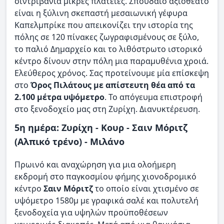
σιντριβάνια μικρές πλατείες. Σπουδαίο αξιοθέατο
είναι η ξύλινη σκεπαστή μεσαιωνική γέφυρα
Καπελμπρίκε που απεικονίζει την ιστορία της
πόλης σε 120 πίνακες ζωγραφισμένους σε ξύλο,
το παλιό Δημαρχείο και το λιθόστρωτο ιστορικό
κέντρο δίνουν στην πόλη μια παραμυθένια χροιά.
Ελεύθερος χρόνος. Σας προτείνουμε μία επίσκεψη
στο
Όρος Πιλάτους με απίστευτη θέα από τα
2.100 μέτρα υψόμετρο
. To απόγευμα επιστροφή
στο ξενοδοχείο μας στη Ζυρίχη. Διανυκτέρευση.
5η ημέρα: Ζυρίχη - Κουρ - Σαιν Μόριτζ
(Αλπικό τρένο) - Μιλάνο
Πρωινό και αναχώρηση για μια ολοήμερη
εκδρομή στο παγκοσμίου φήμης χιονοδρομικό
κέντρο
Σαιν Μόριτζ
το οποίο είναι χτισμένο σε
υψόμετρο 1580μ με γραφικά σαλέ και πολυτελή
ξενοδοχεία για υψηλών προϋποθέσεων