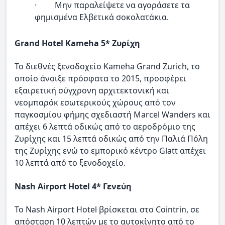
· Μην παραλείψετε να αγοράσετε τα
φημισμένα Ελβετικά σοκολατάκια.
Grand Hotel Kameha 5* Ζυρίχη
Το διεθνές ξενοδοχείο Kameha Grand Zurich, το
οποίο άνοιξε πρόσφατα το 2015, προσφέρει
εξαιρετική σύγχρονη αρχιτεκτονική και
νεομπαρόκ εσωτερικούς χώρους από τον
παγκοσμίου φήμης σχεδιαστή Marcel Wanders και
απέχει 6 λεπτά οδικώς από το αεροδρόμιο της
Ζυρίχης και 15 λεπτά οδικώς από την Παλιά Πόλη
της Ζυρίχης ενώ το εμπορικό κέντρο Glatt απέχει
10 λεπτά από το ξενοδοχείο.
Nash Airport Hotel 4* Γενεύη
Το Nash Airport Hotel βρίσκεται στο Cointrin, σε
απόσταση 10 λεπτών με το αυτοκίνητο από το