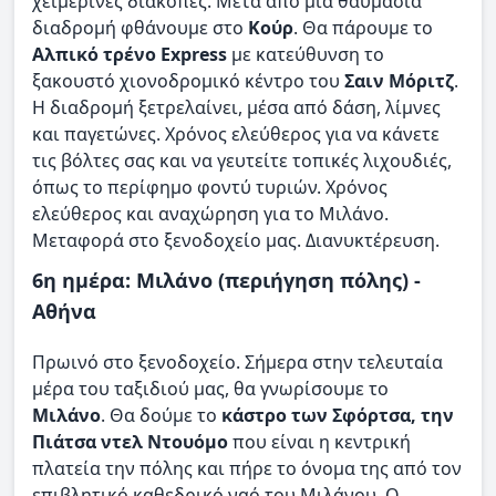
χειμερινές διακοπές. Μετά από μια θαυμάσια
διαδρομή φθάνουμε στο
Κούρ
. Θα πάρουμε το
Αλπικό τρένο Express
με κατεύθυνση το
ξακουστό χιονοδρομικό κέντρο του
Σαιν Μόριτζ
.
Η διαδρομή ξετρελαίνει, μέσα από δάση, λίμνες
και παγετώνες. Χρόνος ελεύθερος για να κάνετε
τις βόλτες σας και να γευτείτε τοπικές λιχουδιές,
όπως το περίφημο φοντύ τυριών. Χρόνος
ελεύθερος και αναχώρηση για το Μιλάνο.
Μεταφορά στο ξενοδοχείο μας. Διανυκτέρευση.
6η ημέρα: Μιλάνο (περιήγηση πόλης) -
Αθήνα
Πρωινό στο ξενοδοχείο. Σήμερα στην τελευταία
μέρα του ταξιδιού μας, θα γνωρίσουμε το
Μιλάνο
. Θα δούμε το
κάστρο των Σφόρτσα, την
Πιάτσα ντελ Ντουόμο
που είναι η κεντρική
πλατεία την πόλης και πήρε το όνομα της από τον
επιβλητικό καθεδρικό ναό του Μιλάνου. Ο