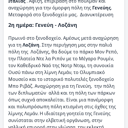
Ιταλίας
. Άφιξη, επιβίβαση στο πούλμαν και
αναχώρηση για την όμορφη πόλη της
Γενεύης
.
Μεταφορά στο ξενοδοχείο μας. Διανυκτέρευση
2η ημέρα: Γενεύη - Λοζάνη
Πρωινό στο ξενοδοχείο. Αμέσως μετά αναχώρηση
για τη
Λοζάνη
. Στην περιήγηση μας στην παλιά
πόλη της Λοζάνης, θα δούμε το πάρκο Μον Ρεπό,
την Πλατεία Ντε λα Ριπόν με το Μέγαρο Ρουμίν,
τον Καθεδρικό Ναό της Νοτρ Νταμ, τη συνοικία
Ουσύ πάνω στη λίμνη Λεμάν, το Ολυμπιακό
Μουσείο και το ιστορικό πολυτελές ξενοδοχείο
Μπο Ριβάζ. Αναχώρηση για τη Γενεύη, την πόλη
των διπλωματών αλλά και τη πόλη των πάρκων
όπως συχνά αποκαλείται. Είναι μια πανέμορφη
και πολυπρόσωπη πόλη κτισμένη στις όχθες της
λίμνης Λεμάν. Η ιδιαίτερη γοητεία της Γενεύης
συνίσταται στην ελβετική οργάνωση, στην
γαλλική επιρροή στην γλώσσα, την εκλεκτή