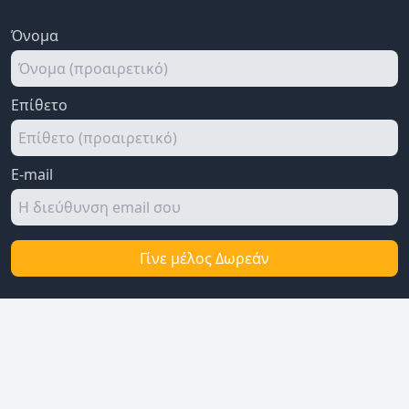
Όνομα
Επίθετο
E-mail
Γίνε μέλος Δωρεάν