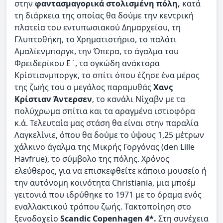
στην
φαντασμαγορικά στολισμένη πόλη,
κατά
τη διάρκεια της οποίας θα δούμε την κεντρική
πλατεία του εντυπωσιακού Δημαρχείου, τη
Γλυπτοθήκη, το Χρηματιστήριο, το παλάτι
Αμαλίενμποργκ, την Όπερα, το άγαλμα του
Φρειδερίκου Ε΄, τα ογκώδη ανάκτορα
Κρίστιανμποργκ, το σπίτι όπου έζησε ένα μέρος
της ζωής του ο μεγάλος παραμυθάς
Χανς
Κρίστιαν Άντερσεν
, το κανάλι Νίχαβν με τα
πολύχρωμα σπίτια και τα αραγμένα ιστιοφόρα
κ.ά. Τελευταία μας στάση θα είναι στην παραλία
Λαγκελίνιε, όπου θα δούμε το ύψους 1,25 μέτρων
χάλκινο άγαλμα της Μικρής Γοργόνας (den Lille
Havfrue), το σύμβολο της πόλης. Χρόνος
ελεύθερος, για να επισκεφθείτε κάποιο μουσείο ή
την αυτόνομη κοινότητα Christiania, μια μποέμ
γειτονιά που ιδρύθηκε το 1971 με το όραμα ενός
εναλλακτικού τρόπου ζωής. Τακτοποίηση στο
ξενοδοχείο
Scandic Copenhagen 4*.
Στη συνέχεια