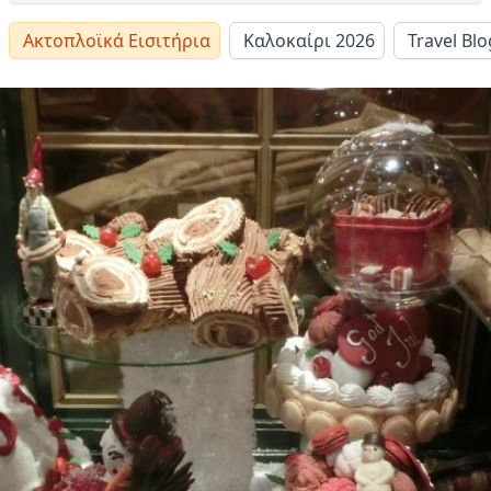
Ακτοπλοϊκά Εισιτήρια
Καλοκαίρι 2026
Travel Blo