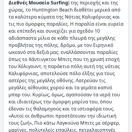
Διεθνές Μουσείο Surfing
) της περιοχής και της
χώρας, το Huntington Beach διαθέτει μερικά από
τα καλύτερα κύματα της Νότιας Καλιφόρνιας και
τις πιο όμορφες παραλίες. Η παραλία είναι ευρεία
και επίπεδη και συνεχίζει για σχεδόν 10
αδιάσπαστα μίλια σε κάθε πλευρά της μεγάλης
προβλήτας της πόλης. δρόμο, με τον Ειρηνικό
ωκεανό στα δεξιά μας: εναλλάσσονται παραλίες
όπως το Χάντινγκτον Μπιτς που τη χρυσή εποχή
του Χόλιγουντ, η παράκτια πόλη αυτή της νότιας
Καλιφόρνιας, αποτελούσε πόλο έλξης για τους
αστέρες της μεγάλης οθόνης. Λατρεύαν τις
μεγάλες αίθουσες χορού και τα γεμάτα καπνό
μπαρ του. Κυρίως, όμως, αγαπούσαν τα νερά του
και ιδιαιτέρως την όμορφη μαρίνα του, όπου
έδεναν τις θαλαμηγούς και τα ιστιοφόρα τους.
«Αυτοί οι άνθρωποι προστάτευαν την ιδιωτική
τους ζωή», Πιο κάτω Λαγκούνα Μπιτς με σέρφερ,
μαρίνες, πολυτελείς επαύλεις, πετρελαιοπηγές