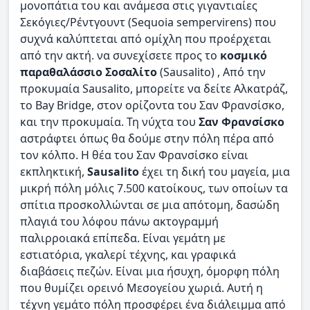
μονοπάτια του και ανάμεσα στις γιγαντιαίες
Σεκόγιες/Ρέντγουντ (Sequoia sempervirens) που
συχνά καλύπτεται από ομίχλη που προέρχεται
από την ακτή. να συνεχίσετε προς το
κοσμικό
παραθαλάσσιο Σοσαλίτο
(Sausalito) , Από την
προκυμαία Sausalito, μπορείτε να δείτε Αλκατράζ,
το Bay Bridge, στον ορίζοντα του Σαν Φρανσίσκο,
και την προκυμαία. Τη νύχτα του
Σαν Φρανσίσκο
αστράφτει όπως θα δούμε στην πόλη πέρα από
τον κόλπο. Η θέα του Σαν Φρανσίσκο είναι
εκπληκτική,
Sausalito
έχει τη δική του μαγεία, μια
μικρή πόλη μόλις 7.500 κατοίκους, των οποίων τα
σπίτια προσκολλώνται σε μια απότομη, δασώδη
πλαγιά του λόφου πάνω ακτογραμμή
παλιρροιακά επίπεδα. Είναι γεμάτη με
εστιατόρια, γκαλερί τέχνης, και γραφικά
διαβάσεις πεζών. Είναι μια ήσυχη, όμορφη πόλη
που θυμίζει ορεινό Μεσογείου χωριά. Αυτή η
τέχνη γεμάτο πόλη προσφέρει ένα διάλειμμα από