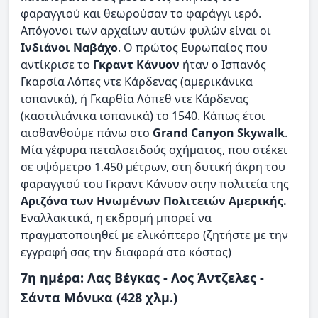
φαραγγιού και θεωρούσαν το φαράγγι ιερό.
Απόγονοι των αρχαίων αυτών φυλών είναι οι
Ινδιάνοι Ναβάχο
. Ο πρώτος Ευρωπαίος που
αντίκρισε το
Γκραντ Κάνυον
ήταν ο Ισπανός
Γκαρσία Λόπες ντε Κάρδενας (αμερικάνικα
ισπανικά), ή Γκαρθία Λόπεθ ντε Κάρδενας
(καστιλιάνικα ισπανικά) το 1540. Κάπως έτσι
αισθανθούμε πάνω στο
Grand Canyon Skywalk
.
Μία γέφυρα πεταλοειδούς σχήματος, που στέκει
σε υψόμετρο 1.450 μέτρων, στη δυτική άκρη του
φαραγγιού του Γκραντ Κάνυον στην πολιτεία της
Αριζόνα των Ηνωμένων Πολιτειών Αμερικής.
Εναλλακτικά, η εκδρομή μπορεί να
πραγματοποιηθεί με ελικόπτερο (ζητήστε με την
εγγραφή σας την διαφορά στο κόστος)
7η ημέρα: Λας Βέγκας - Λος Άντζελες -
Σάντα Μόνικα (428 χλμ.)