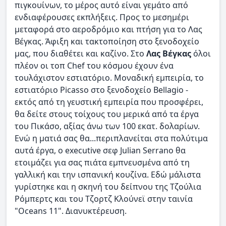
πιγκουίνων, το μέρος αυτό είναι γεμάτο από
ενδιαφέρουσες εκπλήξεις. Προς το μεσημέρι
μεταφορά στο αεροδρόμιο και πτήση για το Λας
Βέγκας. Άφιξη και τακτοποίηση στο ξενοδοχείο
μας, που διαθέτει και καζίνο. Στο
Λας Βέγκας
όλοι
πλέον οι τοπ Chef του κόσμου έχουν ένα
τουλάχιστον εστιατόριο. Μοναδική εμπειρία, το
εστιατόριο Picasso στο ξενοδοχείο Bellagio -
εκτός από τη γευστική εμπειρία που προσφέρει,
θα δείτε στους τοίχους του μερικά από τα έργα
του Πικάσο, αξίας άνω των 100 εκατ. δολαρίων.
Ενώ η ματιά σας θα...περιπλανείται στα πολύτιμα
αυτά έργα, ο executive σεφ Julian Serrano θα
ετοιμάζει για σας πιάτα εμπνευσμένα από τη
γαλλική και την ισπανική κουζίνα. Εδώ μάλιστα
γυρίστηκε και η σκηνή του δείπνου της Τζούλια
Ρόμπερτς και του Τζορτζ Κλούνεϊ στην ταινία
"Oceans 11". Διανυκτέρευση.