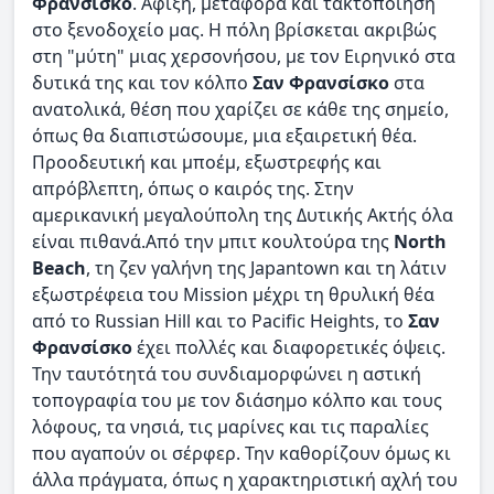
Φρανσίσκο
. Άφιξη, μεταφορά και τακτοποίηση
στο ξενοδοχείο μας. Η πόλη βρίσκεται ακριβώς
στη "μύτη" μιας χερσονήσου, με τον Ειρηνικό στα
δυτικά της και τον κόλπο
Σαν Φρανσίσκο
στα
ανατολικά, θέση που χαρίζει σε κάθε της σημείο,
όπως θα διαπιστώσουμε, μια εξαιρετική θέα.
Προοδευτική και μποέμ, εξωστρεφής και
απρόβλεπτη, όπως ο καιρός της. Στην
αμερικανική μεγαλούπολη της Δυτικής Ακτής όλα
είναι πιθανά.Από την μπιτ κουλτούρα της
Νorth
Beach
, τη ζεν γαλήνη της Japantown και τη λάτιν
εξωστρέφεια του Mission μέχρι τη θρυλική θέα
από το Russian Hill και το Pacific Heights, το
Σαν
Φρανσίσκο
έχει πολλές και διαφορετικές όψεις.
Την ταυτότητά του συνδιαμορφώνει η αστική
τοπογραφία του με τον διάσημο κόλπο και τους
λόφους, τα νησιά, τις μαρίνες και τις παραλίες
που αγαπούν οι σέρφερ. Την καθορίζουν όμως κι
άλλα πράγματα, όπως η χαρακτηριστική αχλή του