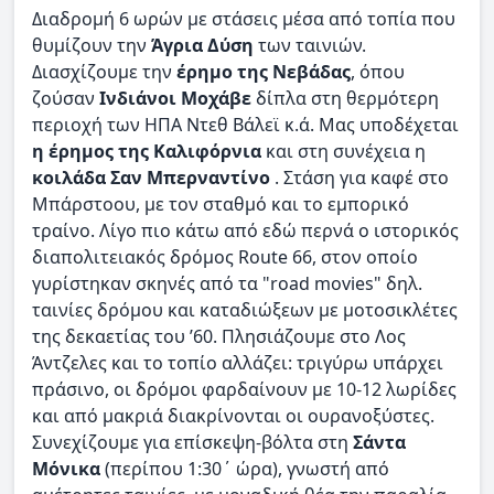
Διαδρομή 6 ωρών με στάσεις μέσα από τοπία που
θυμίζουν την
Άγρια Δύση
των ταινιών.
Διασχίζουμε την
έρημο της Νεβάδας
, όπου
ζούσαν
Ινδιάνοι Μοχάβε
δίπλα στη θερμότερη
περιοχή των ΗΠΑ Ντεθ Βάλεϊ κ.ά. Μας υποδέχεται
η έρημος της Καλιφόρνια
και στη συνέχεια η
κοιλάδα Σαν Μπερναντίνο
. Στάση για καφέ στο
Μπάρστοου, με τον σταθμό και το εμπορικό
τραίνο. Λίγο πιο κάτω από εδώ περνά ο ιστορικός
διαπολιτειακός δρόμος Route 66, στον οποίο
γυρίστηκαν σκηνές από τα "road movies" δηλ.
ταινίες δρόμου και καταδιώξεων με μοτοσικλέτες
της δεκαετίας του ’60. Πλησιάζουμε στο Λος
Άντζελες και το τοπίο αλλάζει: τριγύρω υπάρχει
πράσινο, οι δρόμοι φαρδαίνουν με 10-12 λωρίδες
και από μακριά διακρίνονται οι ουρανοξύστες.
Συνεχίζουμε για επίσκεψη-βόλτα στη
Σάντα
Μόνικα
(περίπου 1:30΄ ώρα), γνωστή από