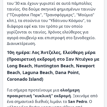
του ’30 και έχουν γυριστεί σε αυτά πάμπολλες
ταινίες. Θα δούμε σκηνικά φημισμένων ταινιών
("Τζουράσικ Παρκ", "Τρανσφόρμερς", "Μούμια"
κλπ.), τα στούντιο του "Υδάτινου Κόσμου", τα
διάφορα εφέ και τον τρόπο με τον οποίο
γυρίζονται οι ταινίες. Χρόνος ελεύθερος για
αγορά σουβενίρ και επιστροφή στο ξενοδοχείο.
Διανυκτέρευση.
10η ημέρα: Λος Άντζελες, Ελεύθερη μέρα
(Προαιρετική εκδρομή στο Σαν Ντιέγκο με
Long Beach, Huntington Beach, Newport
Beach, Laguna Beach, Dana Point,
Coronado Island)
Για σήμερα προτείνουμε μια
ολοήμερη
προαιρετική "κυκλική" εκδρομή
. Ξεκινάμε από
ένα σημαντικό διεθνές λιμάνι το
San Pedro
. Ο