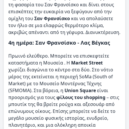
τη φασαρία του Σαν Φρανσίσκο και δίνει στους
επισκέπτες την ευκαιρία να ξεφύγουν από την
ομίχλη του
Σαν Φρανσίσκο
και να απολαύσετε
τον ήλιο σε μια ελαφρώς θερμότερο κλίμα,
ακριβώς απέναντι από τη γέφυρα. Διανυκτέρευση.
4η ημέρα: Σαν Φρανσίσκο - Λας Βέγκας
Πρωινό ελεύθερο. Μπορείτε να επισκεφτείτε
καταστήματα η Μουσεία . H
Μarket Street
χωρίζει διαγώνια το κέντρο στα δύο. Στο νότιο
μέρος της εκτείνεται η περιοχή SoMa (South of
Market) με το Μουσείο Μοντέρνας Τέχνης
(SFMOMA). Στα βόρεια, η
Union Square
είναι
προορισμός για τους
φίλους του shopping
– στις
μπουτίκ της θα βρείτε ρούχα και αξεσουάρ από
επώνυμους οίκους. Επίσης μπορείτε να δείτε το
μεγάλο μουσείο φυσικής ιστορίας, ενυδρείο,
πλανητάριο, και μια ολόκληρη αποικία