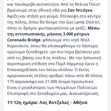
και πανάκριβα αυτοκίνητα. Από το Ντέινα Πόιντ
βγαίνουμε στην εθνική οδό για
Σαν Ντιέγκο
.
Άφιξη και στάση για γεύμα. Επίσκεψη στο κέντρο
της πόλης, όπου θα δούμε την Gas Lamp District,
όπου οι δρόμοι φωταγωγούνται με γκάζι.
Μέσω
της εντυπωσιακής, μήκους 3.000 μέτρων
Coronado Bridge
, φθάνουμε στο νησί Ντελ
Κορονάντο, όπου θα επισκεφθούμε το 5άστερο
ομώνυμο ξενοδοχείο. ιγο πιο πέρα βρίσκετε μία
από τις βάσης του 6 ος στόλου . Με την Ιαπωνική
αεροπορική επίθεση στο Περλ Χάρμπορ έγινε η
Επανασχεδίαση του έκτου στόλου. Ο έκτος
αμερικανικός στόλος αριθμεί πάνω από 40 πλοία,
175 αεροσκάφη και 21.000 άτομα προσωπικό.
Είναι ο μεγαλύτερος των Ηνωμένων Πολιτειών.
Επιστροφή στο ξενοδοχείο μας. Διανυκτέρευση.
11-12η ημέρα: Λος Άντζελες - Αθήνα