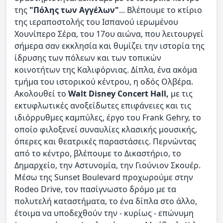
της
"Πόλης των Αγγέλων"
... Βλέπουμε το κτίριο
της ιεραποστολής του Ισπανού ιερωμένου
Χουνίπερο Σέρα, του 17ου αιώνα, που λειτουργεί
σήμερα σαν εκκλησία και θυμίζει την ιστορία της
ίδρυσης των πόλεων και των τοπικών
κοινοτήτων της Καλιφόρνιας. Δίπλα, ένα ακόμα
τμήμα του ιστορικού κέντρου, η οδός Ολβέρα.
Ακολουθεί το
Walt Disney Concert Hall,
με τις
εκτυφλωτικές ανοξείδωτες επιφάνειες και τις
ιδιόρρυθμες καμπύλες, έργο του Frank Gehry, το
οποίο φιλοξενεί συναυλίες κλασικής μουσικής,
όπερες και θεατρικές παραστάσεις. Περνώντας
από το κέντρο, βλέπουμε το Δικαστήριο, το
Δημαρχείο, την Αστυνομία, την Γιούνιον Σκουέρ.
Μέσω της Sunset Boulevard προχωρούμε στην
Rodeo Drive, τον πασίγνωστο δρόμο με τα
πολυτελή καταστήματα, το ένα δίπλα στο άλλο,
έτοιμα να υποδεχθούν την - κυρίως - επώνυμη