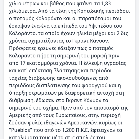
χιλιομέτρων και βάθος που φτάνει τα 1,83
χιλιόμετρα. Από τα τέλη της Κρητιδικής περιόδου,
ο ποταμός Κολοράντο και οι παραπόταμοι του
έσκαψαν ένα-ένα τα επίπεδα του Υψιπέδου του
Κολοράντο, τα οποία έχουν ηλικία μέχρι και 2 δις
χρόνια, σχηματίζοντας το Γκραντ Κάνυον.
Πρόσφατες έρευνες έδειξαν πως ο ποταμός
Κολοράντο πήρε τη σημερινή του μορφή πριν
από 17 εκατομμύρια χρόνια. Η έλλειψη υγρασίας
και κατ` επέκταση βλάστησης και περίοδοι
ταχείας διάβρωσης ακολουθούμενες από
περιόδους διαπλάτυνσης του φαραγγιού και η
ύπαρξη στρωμάτων με διαφορετική αντοχή στη
διάβρωση, έδωσαν στο Γκραντ Κάνυον το
σημερινό του σχήμα. Πριν από τον αποικισμό της
Αμερικής από τους Ευρωπαίους, στην περιοχή
ζούσαν φυλές ιθαγενών Αμερικανών, κυρίως οι
"Pueblos" που από το 1.200 Π.Κ.Ε. έφτιαχναν τα
καταλύματα τους μέσα στις σπηλιές του