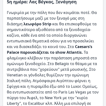
5η ημέρα: Λας Βέγκας, Ξενάγηση
Γνωριμία με την πόλη που δεν κοιμάται ποτέ. Θα
περπατήσουμε μαζί με τον ξεναγό μας στη
διάσημη
λεωφόρο Strip
και θα επισκεφθούμε τα
σημαντικότερα αξιοθέατα από τα ξενοδοχεία-
καζίνο, κάθε ένα από τα οποία διοργανώνει
εντυπωσιακά θεματικά σόου για να προσελκύει
και να διασκεδάζει το κοινό του. Στο
Caesars’s
Palace παρουσιάζεται το show Atlantis.
Τα
φλαμίνγκο κλέβουν την παράσταση μπροστά στο
ομώνυμο ξενοδοχείο. Στο Bellagio το θέαμα με τα
σιντριβάνια που "χορεύουν" μετά μουσικής. Στο
Venetian οι γόνδολες θυμίζουν την ομώνυμη
Ιταλική πόλη. Ατμόσφαιρα Αιγύπτου φέρνει η
Σφίγγα και η πυραμίδα έξω από το Luxor. Ομοίως,
θα εντυπωσιαστείτε από το Paris Las Vegas με τον
πύργο του Άιφελ, το New York με την "κυρία
Liberty", το Excalibur κλπ. Άλλη μια επιλογή σε