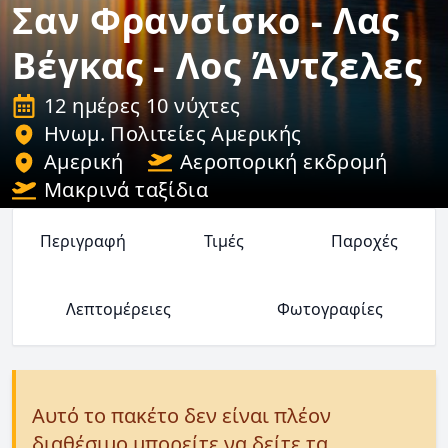
Σαν Φρανσίσκο - Λας
Βέγκας - Λος Άντζελες
12 ημέρες 10 νύχτες
Ηνωμ. Πολιτείες Αμερικής
Αμερική
Αεροπορική εκδρομή
Μακρινά ταξίδια
Περιγραφή
Τιμές
Παροχές
Λεπτομέρειες
Φωτογραφίες
Αυτό το πακέτο δεν είναι πλέον
διαθέσιμο μπορείτε να δείτε τα