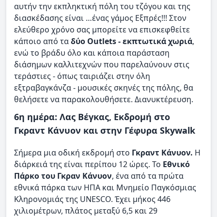
αυτήν την εκπληκτική πόλη του τζόγου και της
διασκέδασης είναι …ένας γάμος Εξπρές!!! Στον
ελεύθερο χρόνο σας μπορείτε να επισκεφθείτε
κάποιο από τα
δύο Outlets - εκπτωτικά χωριά
,
ενώ το βράδυ όλο και κάποια παράσταση
διάσημων καλλιτεχνών που παρελαύνουν στις
τεράστιες - όπως ταιριάζει στην όλη
εξτραβαγκάνζα - μουσικές σκηνές της πόλης, θα
θελήσετε να παρακολουθήσετε. Διανυκτέρευση.
6η ημέρα: Λας Βέγκας, Εκδρομή στο
Γκραντ Κάνυον και στην Γέφυρα Skywalk
Σήμερα μια οδική εκδρομή στο
Γκραντ Κάνυον.
Η
διάρκειά της είναι περίπου 12 ώρες. Το
Εθνικό
Πάρκο του Γκραν Κάνυον
, ένα από τα πρώτα
εθνικά πάρκα των ΗΠΑ και Μνημείο Παγκόσμιας
Κληρονομιάς της UNESCO. Έχει μήκος 446
χιλιομέτρων, πλάτος μεταξύ 6,5 και 29