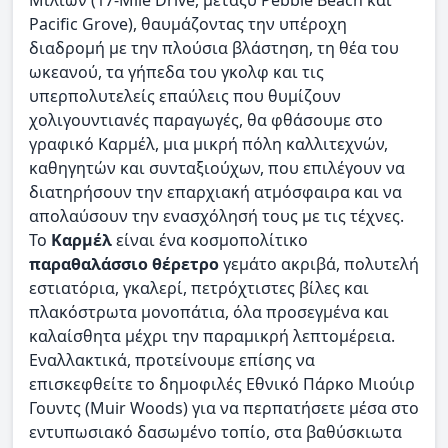
Pacific Grove), θαυμάζοντας την υπέροχη
διαδρομή με την πλούσια βλάστηση, τη θέα του
ωκεανού, τα γήπεδα του γκολφ και τις
υπερπολυτελείς επαύλεις που θυμίζουν
χολιγουντιανές παραγωγές, θα φθάσουμε στο
γραφικό Καρμέλ, μια μικρή πόλη καλλιτεχνών,
καθηγητών και συνταξιούχων, που επιλέγουν να
διατηρήσουν την επαρχιακή ατμόσφαιρα και να
απολαύσουν την ενασχόλησή τους με τις τέχνες.
Το
Καρμέλ
είναι ένα κοσμοπολίτικο
παραθαλάσσιο θέρετρο
γεμάτο ακριβά, πολυτελή
εστιατόρια, γκαλερί, πετρόχτιστες βίλες και
πλακόστρωτα μονοπάτια, όλα προσεγμένα και
καλαίσθητα μέχρι την παραμικρή λεπτομέρεια.
Εναλλακτικά, προτείνουμε επίσης να
επισκεφθείτε το δημοφιλές Εθνικό Πάρκο Μιούιρ
Γουντς (Μuir Woods) για να περπατήσετε μέσα στο
εντυπωσιακό δασωμένο τοπίο, στα βαθύσκιωτα