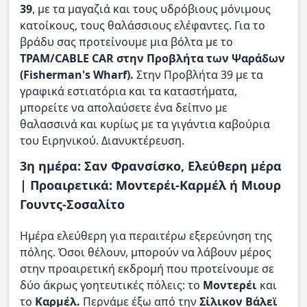
39
, με τα μαγαζιά και τους υδρόβιους μόνιμους
κατοίκους, τους θαλάσσιους ελέφαντες. Για το
βράδυ σας προτείνουμε μια βόλτα με το
ΤΡΑΜ/CABLE CAR στην Προβλήτα των Ψαράδων
(Fisherman's Wharf).
Στην Προβλήτα 39 με τα
γραφικά εστιατόρια και τα καταστήματα,
μπορείτε να απολαύσετε ένα δείπνο με
θαλασσινά και κυρίως με τα γιγάντια καβούρια
του Ειρηνικού. Διανυκτέρευση.
3η ημέρα: Σαν Φρανσίσκο, Ελεύθερη μέρα
| Προαιρετικά: Μοντερέι-Καρμέλ ή Μιουρ
Γουντς-Σοσαλίτο
Ημέρα ελεύθερη για περαιτέρω εξερεύνηση της
πόλης. Όσοι θέλουν, μπορούν να λάβουν μέρος
στην προαιρετική εκδρομή που προτείνουμε σε
δύο άκρως γοητευτικές πόλεις: το
Μοντερέι
και
το
Καρμέλ.
Περνάμε έξω από την
Σίλικον Βάλεϊ