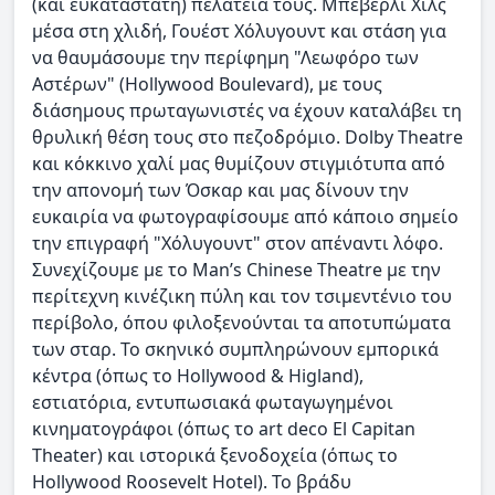
(και ευκατάστατη) πελατεία τους. Μπέβερλι Χιλς
μέσα στη χλιδή, Γουέστ Χόλυγουντ και στάση για
να θαυμάσουμε την περίφημη "Λεωφόρο των
Αστέρων" (Hollywood Boulevard), με τους
διάσημους πρωταγωνιστές να έχουν καταλάβει τη
θρυλική θέση τους στο πεζοδρόμιο. Dolby Theatre
και κόκκινο χαλί μας θυμίζουν στιγμιότυπα από
την απονομή των Όσκαρ και μας δίνουν την
ευκαιρία να φωτογραφίσουμε από κάποιο σημείο
την επιγραφή "Χόλυγουντ" στον απέναντι λόφο.
Συνεχίζουμε με το Man’s Chinese Theatre με την
περίτεχνη κινέζικη πύλη και τον τσιμεντένιο του
περίβολο, όπου φιλοξενούνται τα αποτυπώματα
των σταρ. Το σκηνικό συμπληρώνουν εμπορικά
κέντρα (όπως το Hollywood & Higland),
εστιατόρια, εντυπωσιακά φωταγωγημένοι
κινηματογράφοι (όπως το art deco El Capitan
Theater) και ιστορικά ξενοδοχεία (όπως το
Hollywood Roosevelt Hotel). Το βράδυ