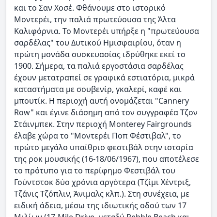
και το Σαν Χοσέ. Φθάνουμε στο ιστορικό
Μοντερέι, την παλιά πρωτεύουσα της Άλτα
Καλιφόρνια. Το Μοντερέι υπήρξε η "πρωτεύουσα
σαρδέλας" του Δυτικού Ημισφαιρίου, όταν η
πρώτη μονάδα συσκευασίας ιδρύθηκε εκεί το
1900. Σήμερα, τα παλιά εργοστάσια σαρδέλας
έχουν μετατραπεί σε γραφικά εστιατόρια, μικρά
καταστήματα με σουβενίρ, γκαλερί, καφέ και
μπουτίκ. Η περιοχή αυτή ονομάζεται "Cannery
Row" και έγινε διάσημη από τον συγγραφέα Τζον
Στάινμπεκ. Στην περιοχή Monterey Fairgrounds
έλαβε χώρα το "Μοντερέι Ποπ Φέστιβαλ", το
πρώτο μεγάλο υπαίθριο φεστιβάλ στην ιστορία
της ροκ μουσικής (16-18/06/1967), που αποτέλεσε
το πρότυπο για το περίφημο Φεστιβάλ του
Γούντστοκ δύο χρόνια αργότερα (Τζίμι Χέντριξ,
Τζάνις Τζόπλιν, Άνιμαλς κλπ.). Στη συνέχεια, με
ειδική άδεια, μέσω της ιδιωτικής οδού των 17
Μιλίων (17-Mile Drive, μεταξύ Pebble Beach και