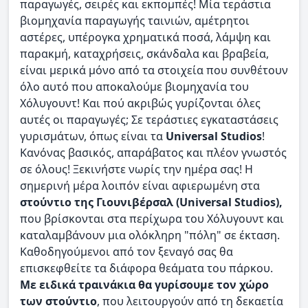
παραγωγές, σειρές και εκπομπές! Μία τεράστια
βιομηχανία παραγωγής ταινιών, αμέτρητοι
αστέρες, υπέρογκα χρηματικά ποσά, λάμψη και
παρακμή, καταχρήσεις, σκάνδαλα και βραβεία,
είναι μερικά μόνο από τα στοιχεία που συνθέτουν
όλο αυτό που αποκαλούμε βιομηχανία του
Χόλυγουντ! Και πού ακριβώς γυρίζονται όλες
αυτές οι παραγωγές; Σε τεράστιες εγκαταστάσεις
γυρισμάτων, όπως είναι τα
Universal Studios
!
Κανόνας βασικός, απαράβατος και πλέον γνωστός
σε όλους! Ξεκινήστε νωρίς την ημέρα σας! Η
σημερινή μέρα λοιπόν είναι αφιερωμένη στα
στούντιο της Γιουνιβέρσαλ (Universal Studios),
που βρίσκονται στα περίχωρα του Χόλυγουντ και
καταλαμβάνουν μια ολόκληρη "πόλη" σε έκταση.
Καθοδηγούμενοι από τον ξεναγό σας θα
επισκεφθείτε τα διάφορα θεάματα του πάρκου.
Με ειδικά τραινάκια θα γυρίσουμε τον χώρο
των στούντιο
, που λειτουργούν από τη δεκαετία