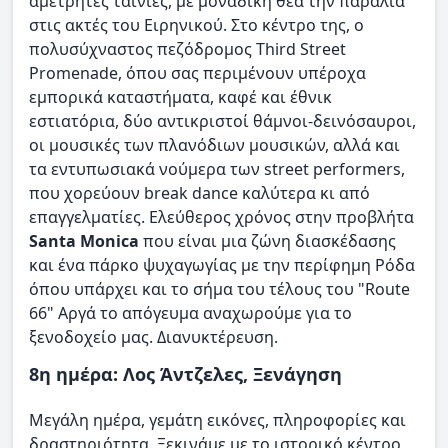
αμέτρητες ταινίες, με μοναδική θέα την παραλία
στις ακτές του Ειρηνικού. Στο κέντρο της, ο
πολυσύχναστος πεζόδρομος Third Street
Promenade, όπου σας περιμένουν υπέροχα
εμπορικά καταστήματα, καφέ και έθνικ
εστιατόρια, δύο αντικριστοί θάμνοι-δεινόσαυροι,
οι μουσικές των πλανόδιων μουσικών, αλλά και
τα εντυπωσιακά νούμερα των street performers,
που χορεύουν break dance καλύτερα κι από
επαγγελματίες. Ελεύθερος χρόνος στην προβλήτα
Santa Monica
που είναι μια ζώνη διασκέδασης
και ένα πάρκο ψυχαγωγίας με την περίφημη Ρόδα
όπου υπάρχει και το σήμα του τέλους του "Route
66" Αργά το απόγευμα αναχωρούμε για το
ξενοδοχείο μας. Διανυκτέρευση.
8η ημέρα: Λος Άντζελες, Ξενάγηση
Μεγάλη ημέρα, γεμάτη εικόνες, πληροφορίες και
δραστηριότητα. Ξεκινάμε με το ιστορικό κέντρο