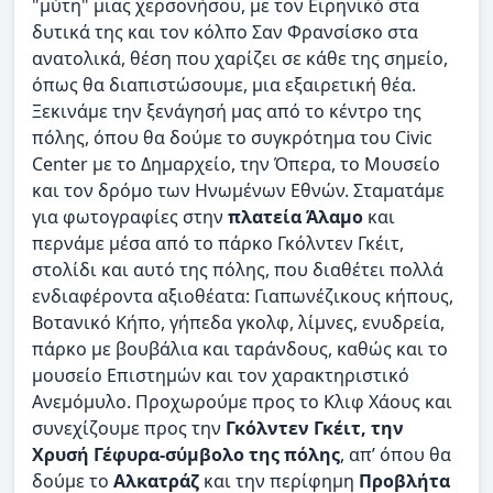
"μύτη" μιας χερσονήσου, με τον Ειρηνικό στα
δυτικά της και τον κόλπο Σαν Φρανσίσκο στα
ανατολικά, θέση που χαρίζει σε κάθε της σημείο,
όπως θα διαπιστώσουμε, μια εξαιρετική θέα.
Ξεκινάμε την ξενάγησή μας από το κέντρο της
πόλης, όπου θα δούμε το συγκρότημα του Civic
Center με το Δημαρχείο, την Όπερα, το Μουσείο
και τον δρόμο των Ηνωμένων Εθνών. Σταματάμε
για φωτογραφίες στην
πλατεία Άλαμο
και
περνάμε μέσα από το πάρκο Γκόλντεν Γκέιτ,
στολίδι και αυτό της πόλης, που διαθέτει πολλά
ενδιαφέροντα αξιοθέατα: Γιαπωνέζικους κήπους,
Βοτανικό Κήπο, γήπεδα γκολφ, λίμνες, ενυδρεία,
πάρκο με βουβάλια και ταράνδους, καθώς και το
μουσείο Επιστημών και τον χαρακτηριστικό
Ανεμόμυλο. Προχωρούμε προς το Κλιφ Χάους και
συνεχίζουμε προς την
Γκόλντεν Γκέιτ, την
Χρυσή Γέφυρα-σύμβολο της πόλης
, απ’ όπου θα
δούμε το
Αλκατράζ
και την περίφημη
Προβλήτα