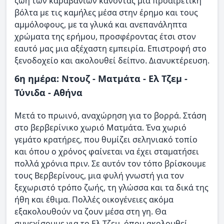
ζωή των καραβανιών κάνοντας μια προαιρετική
βόλτα με τις καμήλες μέσα στην έρημο και τους
αμμόλοφους, με τα γλυκά και ανεπανάληπτα
χρώματα της ερήμου, προσφέροντας έτσι στον
εαυτό μας μια αξέχαστη εμπειρία. Επιστροφή στο
ξενοδοχείο και ακολουθεί δείπνο. Διανυκτέρευση.
6η ημέρα: Ντουζ - Ματμάτα - Ελ Τζεμ -
Τύνιδα - Αθήνα
Μετά το πρωινό, αναχώρηση για το βορρά. Στάση
στο βερβερίνικο χωριό Ματμάτα. Ένα χωριό
γεμάτο κρατήρες, που θυμίζει σεληνιακό τοπίο
και όπου ο χρόνος φαίνεται να έχει σταματήσει
πολλά χρόνια πριν. Σε αυτόν τον τόπο βρίσκουμε
τους Βερβερίνους, μια φυλή γνωστή για τον
ξεχωριστό τρόπο ζωής, τη γλώσσα και τα δικά της
ήθη και έθιμα. Πολλές οικογένειες ακόμα
εξακολουθούν να ζουν μέσα στη γη. Θα
συνεχίσουμε για το Ελ Τζεμ, όπου ακολουθεί