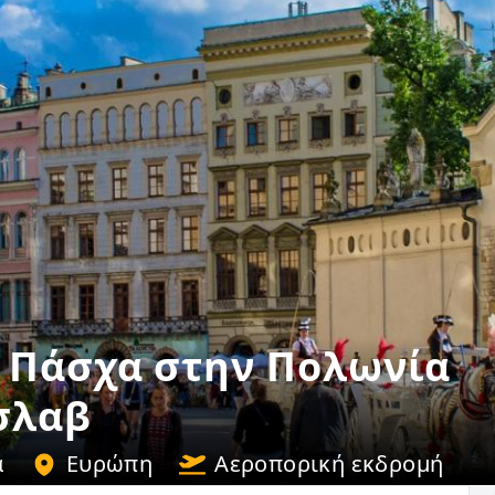
 Πάσχα στην Πολωνία
σλαβ
α
Ευρώπη
Αεροπορική εκδρομή