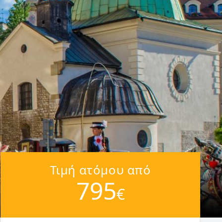
Τιμή ατόμου από
795
€