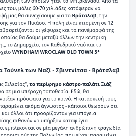
γαλύτερη των οποίων ήταν το Μπιρκενάου. Από τα
ς του, μόλις 60-70 χιλιάδες κατάφεραν να
εψή μας θα συνεχίσουμε για το
Βρότσλαβ
, την
ης για τον Πικάσο. Η πόλη είναι κτισμένη σε 12
αθρεφτίζονται οι γέφυρες και τα πανέμορφά της
ς οποίας θα δούμε μεταξύ άλλων την κεντρική
ης, το Δημαρχείο, τον Καθεδρικό ναό και το
οχείο
WYNDHAM WROCLAW OLD TOWN 5*
α Τούνελ των Ναζί - Σβιντνίτσα - Βρότσλαβ
ς Σιλεσίας",
το περίφημο κάστρο-παλάτι Ξιάζ
νο σε μια υπέροχη τοποθεσία. Εδώ, θα
νοιξαν πρόσφατα για το κοινό. Η κατασκευή τους
 παραμένει ακόμα άγνωστος - κάποιοι θεωρούν ότι
 και άλλοι ότι προορίζονταν για υπόγεια
πίσης πιθανόν να υπήρξαν καταφύγια
ότι εμπλέκονται σε μία μεγάλη ανθρώπινη τραγωδία
προορισμούς της Πολωνίας, που είχαν παραμείνει