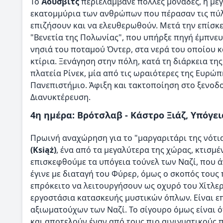
Το
Άουσβιτς
περιελάμβανε πολλές μονάδες, η με
εκατομμύρια των ανθρώπων που πέρασαν τις πύλε
επιζήσουν και να ελευθερωθούν. Μετά την επίσκ
"Βενετία της Πολωνίας", που υπήρξε πηγή έμπνευσ
νησιά του ποταμού Όντερ, στα νερά του οποίου κ
κτίρια. Ξενάγηση στην πόλη, κατά τη διάρκεια τη
πλατεία Ρίνεκ, μία από τις ωραιότερες της Ευρώπ
Πανεπιστήμιο. Άφιξη και τακτοποίηση στο ξενοδ
Διανυκτέρευση.
4η ημέρα: Βρότσλαβ - Κάστρο Ξιάζ, Υπόγει
Πρωινή αναχώρηση για το "μαργαριτάρι της νότια
(Książ)
, ένα από τα μεγαλύτερα της χώρας, κτισμέ
επισκεφθούμε τα υπόγεια τούνελ των Ναζί, που ά
έγινε με διαταγή του Φύρερ, όμως ο σκοπός τους
επρόκειτο να λειτουργήσουν ως οχυρό του Χίτλερ
εργοστάσια κατασκευής μυστικών όπλων. Είναι ε
αξιωματούχων των Ναζί. Το σίγουρο όμως είναι 
και αποτελούν έναν από τους πιο αινιγματικούς 