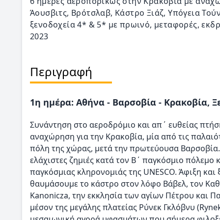
6 ημέρες αεροπορικώς στην Κρακοβία με αναχώ
Άουσβιτς, Βρότσλαβ, Κάστρο Ξιάζ, Υπόγεια Τούν
ξενοδοχεία 4* & 5* με πρωινό, μεταφορές, εκδρ
2023
Περιγραφή
1η ημέρα: Αθήνα - Βαρσοβία - Κρακοβία, 
Συνάντηση στο αεροδρόμιο και απ΄ ευθείας πτήσ
αναχώρηση για την Κρακοβία, μία από τις παλαιό
πόλη της χώρας, μετά την πρωτεύουσα Βαρσοβία
ελάχιστες ζημιές κατά τον Β΄ παγκόσμιο πόλεμο κ
παγκόσμιας κληρονομιάς της UNESCO. Άφιξη και ξ
θαυμάσουμε το κάστρο στον λόφο Βάβελ, τον Καθ
Kanonicza, την εκκλησία των αγίων Πέτρου και Πα
μέσον της μεγάλης πλατείας Ρύνεκ Γκλόβνυ (Rynek 
μεσαιωνική αγορά υφασμάτων που σήμερα φιλοξε