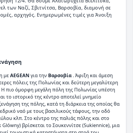
ρηση 12/4. Θα δούμε Αλατωρυχεία Βιελίτσκα,
ελ των Ναζί, Σβιτνίτσα, Βαρσοβία, διαμονή σε
ομές, αρχηγός. Ενημερωμένες τιμές για Άνοιξη
Ξενάγηση
η με
AEGEAN
για την
Βαρσοβία
. Άφιξη και άμεση
τερες πόλεις της Πολωνίας και δεύτερη μεγαλύτερη
. Η πιο όμορφη μεγάλη πόλη της Πολωνίας υπέστη
αι το ιστορικό της κέντρο αποτελεί μνημείο
ενάγηση της πόλης, κατά τη διάρκεια της οποίας θα
εδρικό ναό με τους βασιλικούς τάφους, την οδό
ύλου κλπ. Στο κέντρο της παλιάς πόλης και στο
Glόwny) βρίσκεται το Σουκεννίτσε (Sukiennice), μια
νεί τουριστικά καταστήματα στη στοά του