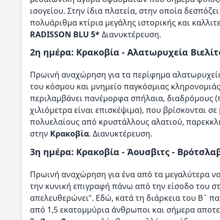
ισογείου. Στην ίδια πλατεία, στην οποία δεσπόζε
πολυάριθμα κτίρια μεγάλης ιστορικής και καλλιτ
RADISSON BLU 5*
Διανυκτέρευση.
2η ημέρα: Κρακοβία - Αλατωρυχεία Βιελίτ
Πρωινή αναχώρηση για τα περίφημα αλατωρυχεί
του κόσμου και μνημείο παγκόσμιας κληρονομιά
περιλαμβάνει πανέμορφα σπήλαια, διαδρόμους (π
χιλιόμετρα είναι επισκέψιμα), που βρίσκονται σε
πολυελαίους από κρυστάλλους αλατιού, παρεκκλή
στην
Κρακοβία
. Διανυκτέρευση.
3η ημέρα: Κρακοβία - Άουσβιτς - Βρότσλα
Πρωινή αναχώρηση για ένα από τα μεγαλύτερα ν
την κυνική επιγραφή πάνω από την είσοδο του στρ
απελευθερώνει". Εδώ, κατά τη διάρκεια του Β΄ 
από 1,5 εκατομμύρια άνθρωποι και σήμερα αποτε