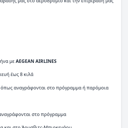
τάβασής μας στο αεροδρόμιο και την επιβίβασή μας
θήνα με
AEGEAN AIRLINES
κευή έως 8 κιλά
, όπως αναγράφονται στο πρόγραμμα ή παρόμοια
 αναγράφονται στο πρόγραμμα
κα και στο Άουσβιτς-Μπιρκενάου