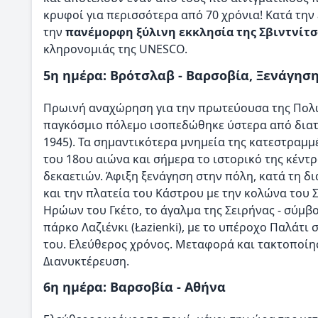
κρυφοί για περισσότερα από 70 χρόνια! Κατά τη
την
πανέμορφη ξύλινη εκκλησία της Σβιντνίτσα
κληρονομιάς της UNESCO.
5η ημέρα: Βρότσλαβ - Βαρσοβία, Ξενάγησ
Πρωινή αναχώρηση για την πρωτεύουσα της Πολ
παγκόσμιο πόλεμο ισοπεδώθηκε ύστερα από διατα
1945). Τα σημαντικότερα μνημεία της κατεστρα
του 18ου αιώνα και σήμερα το ιστορικό της κέντρο
δεκαετιών. Άφιξη ξενάγηση στην πόλη, κατά τη δ
και την πλατεία του Κάστρου με την κολώνα του Σ
Ηρώων του Γκέτο, το άγαλμα της Σειρήνας - σύμ
πάρκο Λαζιένκι (Łazienki), με το υπέροχο Παλάτι
του. Ελεύθερος χρόνος. Μεταφορά και τακτοποίη
Διανυκτέρευση.
6η ημέρα: Βαρσοβία - Αθήνα