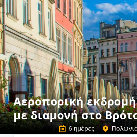
Αεροπορική εκδρομή
με διαμονή στο Βρότ
6 ημέρες
Πολωνί