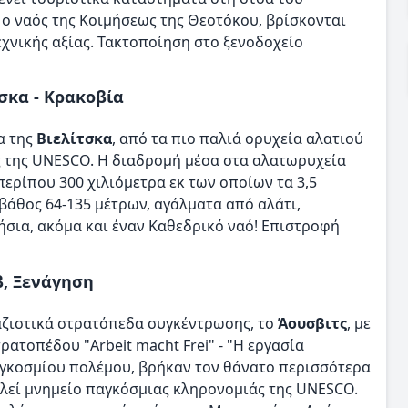
ι ο ναός της Κοιμήσεως της Θεοτόκου, βρίσκονται
εχνικής αξίας. Τακτοποίηση στο ξενοδοχείο
σκα - Κρακοβία
α της
Βιελίτσκα
, από τα πιο παλιά ορυχεία αλατιού
ς της UNESCO. Η διαδρομή μέσα στα αλατωρυχεία
ερίπου 300 χιλιόμετρα εκ των οποίων τα 3,5
 βάθος 64-135 μέτρων, αγάλματα από αλάτι,
σια, ακόμα και έναν Καθεδρικό ναό! Επιστροφή
β, Ξενάγηση
αζιστικά στρατόπεδα συγκέντρωσης, το
Άουσβιτς
, µε
ατοπέδου "Arbeit macht Frei" - "Η εργασία
παγκοσμίου πολέμου, βρήκαν τον θάνατο περισσότερα
λεί μνημείο παγκόσμιας κληρονομιάς της UNESCO.