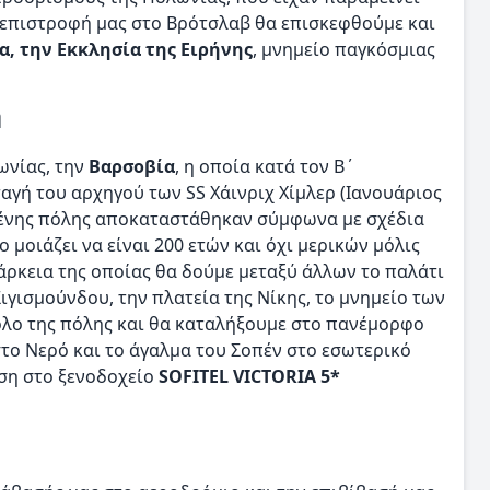
ν επιστροφή μας στο Βρότσλαβ θα επισκεφθούμε και
, την Εκκλησία της Ειρήνης
, μνημείο παγκόσμιας
η
ωνίας, την
Βαρσοβία
, η οποία κατά τον Β΄
γή του αρχηγού των SS Χάινριχ Χίμλερ (Ιανουάριος
μμένης πόλης αποκαταστάθηκαν σύμφωνα με σχέδια
 μοιάζει να είναι 200 ετών και όχι μερικών μόλις
ιάρκεια της οποίας θα δούμε μεταξύ άλλων το παλάτι
ιγισμούνδου, την πλατεία της Νίκης, το μνημείο των
βολο της πόλης και θα καταλήξουμε στο πανέμορφο
 στο Νερό και το άγαλμα του Σοπέν στο εσωτερικό
ση στο ξενοδοχείο
SOFITEL VICTORIA 5*