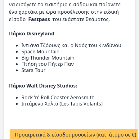
να εισάγετε το εισιτήριο εισόδου και παίρνετε
ένα χαρτάκι με ώρα προσέλευσης στην ειδική
είσοδο
Fastpass
του εκάστοτε θεάματος.
Πάρκο Disneyland
:
Ιντιάνα Τζόουνς και ο Ναός του Κινδύνου
Space Mountain
Big Thunder Mountain
Πτήση του Πήτερ Παν
Stars Tour
Πάρκο Walt Disney Studios:
Rock ’n' Roll Coaster Aerosmith
Ιπτάμενα Χαλιά (Les Tapis Volants)
Προαιρετικά & είσοδοι μουσείων (κατ' άτομο σε €)