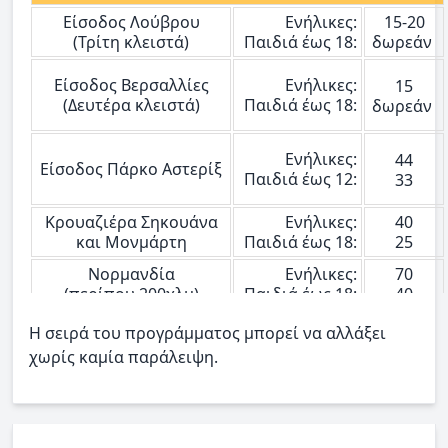
Είσοδος Λούβρου
Ενήλικες:
15-20
(Τρίτη κλειστά)
Παιδιά έως 18:
δωρεάν
Είσοδος Βερσαλλίες
Ενήλικες:
15
(Δευτέρα κλειστά)
Παιδιά έως 18:
δωρεάν
Ενήλικες:
44
Είσοδος Πάρκο Αστερίξ
Παιδιά έως 12:
33
Κρουαζιέρα Σηκουάνα
Ενήλικες:
40
και Μονμάρτη
Παιδιά έως 18:
25
Νορμανδία
Ενήλικες:
70
(περίπου 200χλμ)
Παιδιά έως 18:
40
Moulin Rouge
Ενήλικες:
115
Η σειρά του προγράμματος μπορεί να αλλάξει
(με τη μεταφορά)
Παιδιά έως 10:
70
χωρίς καμία παράλειψη.
Είσοδοι Disneyland Park & Walt Disney Studios
Ενήλικες:
65
1 ημέρα - 1 πάρκο
Παιδιά έως 12:
59