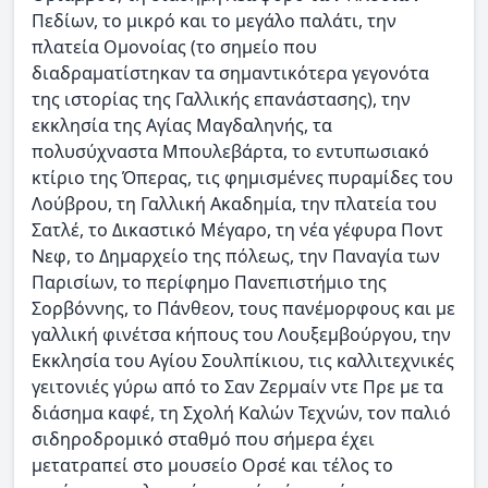
Πεδίων, το μικρό και το μεγάλο παλάτι, την
πλατεία Ομονοίας (το σημείο που
διαδραματίστηκαν τα σημαντικότερα γεγονότα
της ιστορίας της Γαλλικής επανάστασης), την
εκκλησία της Αγίας Μαγδαληνής, τα
πολυσύχναστα Μπουλεβάρτα, το εντυπωσιακό
κτίριο της Όπερας, τις φημισμένες πυραμίδες του
Λούβρου, τη Γαλλική Ακαδημία, την πλατεία του
Σατλέ, το Δικαστικό Μέγαρο, τη νέα γέφυρα Ποντ
Νεφ, το Δημαρχείο της πόλεως, την Παναγία των
Παρισίων, το περίφημο Πανεπιστήμιο της
Σορβόννης, το Πάνθεον, τους πανέμορφους και με
γαλλική φινέτσα κήπους του Λουξεμβούργου, την
Εκκλησία του Αγίου Σουλπίκιου, τις καλλιτεχνικές
γειτονιές γύρω από το Σαν Ζερμαίν ντε Πρε με τα
διάσημα καφέ, τη Σχολή Καλών Τεχνών, τον παλιό
σιδηροδρομικό σταθμό που σήμερα έχει
μετατραπεί στο μουσείο Ορσέ και τέλος το