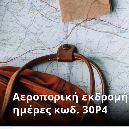
Αεροπορική εκδρομή
ημέρες κωδ. 30P4