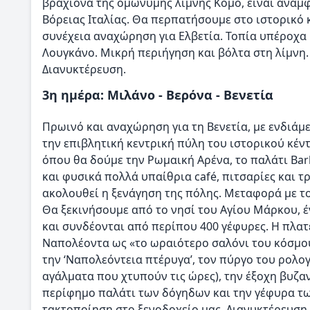
βραχίονα της ομώνυμης λίμνης Κόμο, είναι αναμφ
Βόρειας Ιταλίας. Θα περπατήσουμε στο ιστορικό 
συνέχεια αναχώρηση για Ελβετία. Τοπία υπέροχα
Λουγκάνο. Μικρή περιήγηση και βόλτα στη λίμνη
Διανυκτέρευση.
3η ημέρα: Μιλάνο - Βερόνα - Βενετία
Πρωινό και αναχώρηση για τη Βενετία, με ενδιάμ
την επιβλητική κεντρική πύλη του ιστορικού κέν
όπου θα δούμε την Ρωμαική Αρένα, το παλάτι Barbi
και φυσικά πολλά υπαίθρια café, πιτσαρίες και τρ
ακολουθεί η ξενάγηση της πόλης. Μεταφορά με το
Θα ξεκινήσουμε από το νησί του Αγίου Μάρκου, έ
και συνδέονται από περίπου 400 γέφυρες. Η πλατ
Ναπολέοντα ως «το ωραιότερο σαλόνι του κόσμου».
την ‘Ναπολεόντεια πτέρυγα’, τον πύργο του ρολο
αγάλματα που χτυπούν τις ώρες), την έξοχη βυζα
περίφημο παλάτι των δόγηδων και την γέφυρα τω
τακτοποίηση στο ξενοδοχείο μας. Διανυκτέρευση.