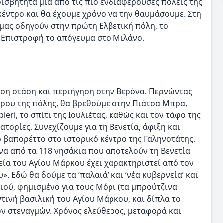
ισβήτητα μια από τις πιο ενδιαφέρουσες πόλεις της
κέντρο και θα έχουμε χρόνο να την θαυμάσουμε. Στη
 μας οδηγούν στην πρώτη Ελβετική πόλη, το
. Επιστροφή το απόγευμα στο Μιλάνο.
εση στάση και περιήγηση στην Βερόνα. Περνώντας
τρου της πόλης, θα βρεθούμε στην Πιάτσα Μπρα,
eri, το σπίτι της Ιουλιέτας, καθώς και τον τάφο της
ατορίες. Συνεχίζουμε για τη Βενετία, άφιξη και
 βαπορέττο στο ιστορικό κέντρο της Γαληνοτάτης.
να από τα 118 νησάκια που αποτελούν τη Βενετία
εία του Αγίου Μάρκου έχει χαρακτηριστεί από τον
 Εδώ θα δούμε τα ‘παλαιά’ και ‘νέα κυβερνεία’ και
γιού, φημισμένο για τους Μόρι (τα μπρούτζινα
ντινή βασιλική του Αγίου Μάρκου, και δίπλα το
ν στεναγμών. Χρόνος ελεύθερος, μεταφορά και